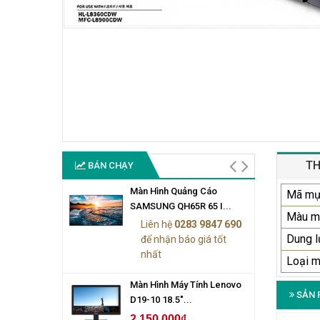
TH
BÁN CHẠY
Màn Hình Quảng Cáo
Mã m
SAMSUNG QH65R 65 I...
Màu m
Liên hệ
0283 9847 690
Dung 
để nhận báo giá tốt
nhất
Loại 
Màn Hình Máy Tính Lenovo
SẢN 
D19-10 18.5"...
2.150.000₫