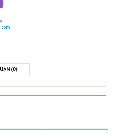
vn
e.com
LUẬN (0)