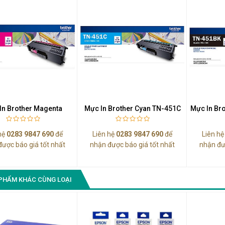
Màn Hình Quảng Cáo
SAMSUNG QB55R 55 I...
Liên hệ
0283 9847 690
để nhận báo giá tốt
nhất
In Brother Magenta
Mực In Brother Cyan TN-451C
Mực In Br
hệ
0283 9847 690
để
Liên hệ
0283 9847 690
để
Liên h
được báo giá tốt nhất
nhận được báo giá tốt nhất
nhận đư
PHẨM KHÁC CÙNG LOẠI