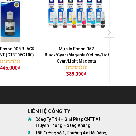
 Epson 008 BLACK
Mực In Las
Mực In Epson 057
NT (C13T06G100)
XER3
Black/Cyan/Magenta/Yellow/Light
Cyan/Light Magenta
445.000₫
Liên hệ
0
389.000₫
nhận được
LIÊN HỆ CÔNG TY
Công Ty TNHH Giải Pháp CNTT Và
Truyền Thông Hoàng Khang
188 Đường số 1, Phường An Hội Đông,