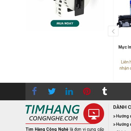
n Laser Canon Cartridge
Mực In Epson C13T03Y100
Mực I
055 C/M/Y
269.000₫
Liên 
2.860.000₫
nhận 
DÀNH 
Hướng 
Hướng d
Tìm Hàng Công Nghệ
là đơn vị cung cấp