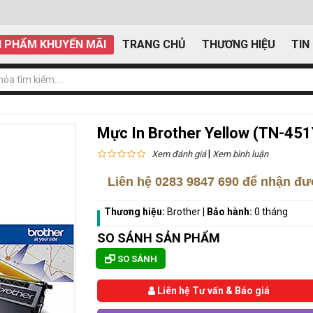
 PHẨM KHUYẾN MÃI
TRANG CHỦ
THƯƠNG HIỆU
TIN
Mực In Brother Yellow (TN-451
|
Xem đánh giá
Xem bình luận
Liên hệ
0283 9847 690
để nhận đượ
Thương hiệu:
Brother
|
Bảo hành:
0 tháng
SO SÁNH SẢN PHẨM
SO SÁNH
Liên hệ Tư vấn & Báo giá