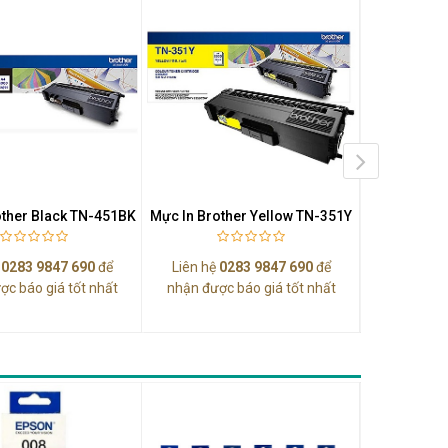
other Black TN-451BK
Mực In Brother Yellow TN-351Y
Mực In Br
ệ
0283 9847 690
để
Liên hệ
0283 9847 690
để
Liên hệ
0
ợc báo giá tốt nhất
nhận được báo giá tốt nhất
nhận được