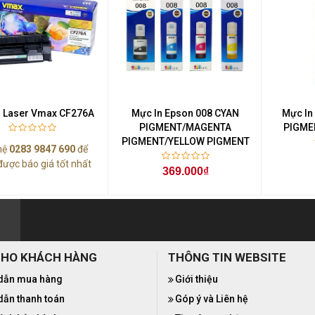
n Laser Vmax CF276A
Mực In Epson 008 CYAN
Mực In
PIGMENT/MAGENTA
PIGME
PIGMENT/YELLOW PIGMENT
hệ
0283 9847 690
để
được báo giá tốt nhất
369.000₫
CHO KHÁCH HÀNG
THÔNG TIN WEBSITE
dẫn mua hàng
Giới thiệu
ẫn thanh toán
Góp ý và Liên hệ