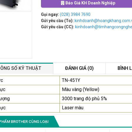
Báo Giá KH Doanh Nghiệp
Gọi ngay:
(028) 3984 7690
Gửi yêu cầu (To):
kinhdoanh@hoangkhang.com.
Gửi yêu cầu (CC):
kinhdoanh@timhangcongngh
ÔNG SỐ KỸ THUẬT
ĐÁNH GIÁ (0)
BÌNH 
Màn Hình Quảng Cáo
ực
TN-451Y
SAMSUNG QH65R 65 I...
ực
Màu vàng (Yellow)
Liên hệ
0283 9847 690
lượng
3000 trang độ phủ 5%
để nhận báo giá tốt
nhất
mực
Laser màu
Màn Hình Máy Tính Lenovo
PHẨM BROTHER CÙNG LOẠI
D19-10 18.5"...
2.150.000₫