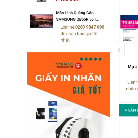
Màn Hình Quảng Cáo
SAMSUNG QB55R 55 I...
Liên hệ
0283 9847 690
để nhận báo giá tốt
nhất
 Brother Yellow TN-240Y
Mực In Brother Magenta TN-
Mực 
240M
n hệ
0283 9847 690
để
Liên 
Liên hệ
0283 9847 690
để
 được báo giá tốt nhất
nhận 
nhận được báo giá tốt nhất
SẢN 