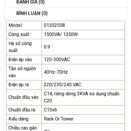
ĐÁNH GIÁ (0)
BÌNH LUẬN (0)
Model
01202558
Công suất
1500VA/ 1350W
Hệ số công
0.9
suất
Điện áp vào
120-300VAC
Tần số nguồn
40Hz-70Hz
vào
Điện áp ra
220/230/240 VAC
C14, riêng dòng 3KVA sử dụng chuẩn
Chuẩn đầu vào
C20
Chuẩn đầu ra
C13x6
Kiểu dáng
Rack Or Tower
Chiều cao gắn