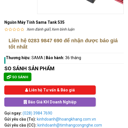
Nguồn Máy Tính Sama Tank 535
|
Xem đánh giá
Xem bình luận
Liên hệ
0283 9847 690
để nhận được báo giá
tốt nhất
Thương hiệu:
SAMA
|
Bảo hành:
36 tháng
SO SÁNH SẢN PHẨM
SO SÁNH
Liên hệ Tư vấn & Báo giá
Báo Giá KH Doanh Nghiệp
Gọi ngay:
(028) 3984 7690
Gửi yêu cầu (To):
kinhdoanh@hoangkhang.com.vn
Gửi yêu cầu (CC):
kinhdoanh@timhangcongnghe.com