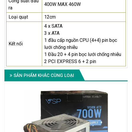
Công suất đầu
400W MAX 460W
ra
Loại quạt
12cm
4 x SATA
3 x ATA
1 đầu cấp nguồn CPU (4+4) pin bọc
Kết nối
lưới chống nhiễu
1 Đầu 20 + 4 pin bọc lưới chống nhiễu
2 PCI EXPRESS 6 + 2 pin
SẢN PHẨM KHÁC CÙNG LOẠI