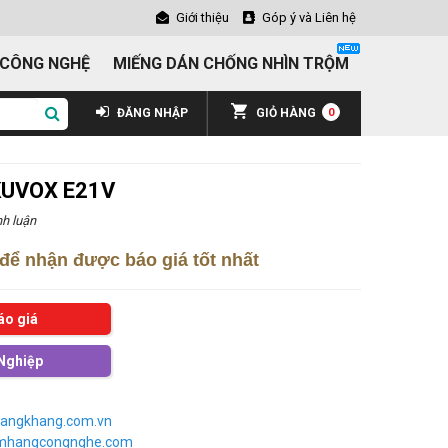
Giới thiệu
Góp ý và Liên hệ
 CÔNG NGHỆ
MIẾNG DÁN CHỐNG NHÌN TRỘM
ĐĂNG NHẬP
GIỎ HÀNG
0
KUVOX E21V
h luận
để nhận được báo giá tốt nhất
áo giá
Nghiệp
angkhang.com.vn
imhangcongnghe.com