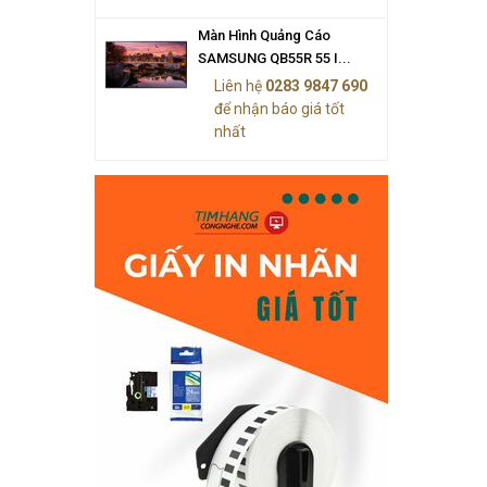
Màn Hình Quảng Cáo
SAMSUNG QB55R 55 I...
Liên hệ
0283 9847 690
để nhận báo giá tốt
nhất