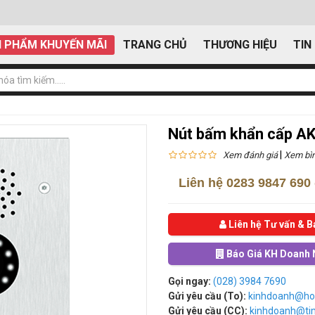
 PHẨM KHUYẾN MÃI
TRANG CHỦ
THƯƠNG HIỆU
TIN
Nút bấm khẩn cấp A
|
Xem đánh giá
Xem bìn
Liên hệ
0283 9847 690
Liên hệ Tư vấn & B
Báo Giá KH Doanh 
Gọi ngay:
(028) 3984 7690
Gửi yêu cầu (To):
kinhdoanh@ho
Gửi yêu cầu (CC):
kinhdoanh@t