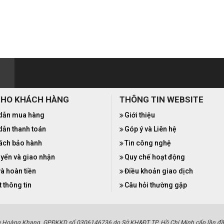
CHO KHÁCH HÀNG
THÔNG TIN WEBSITE
dẫn mua hàng
Giới thiệu
ẫn thanh toán
Góp ý và Liên hệ
ách bảo hành
Tin công nghệ
yển và giao nhận
Quy chế hoạt động
và hoàn tiền
Điều khoản giao dịch
 thông tin
Câu hỏi thường gặp
g Hoàng Khang. GPĐKKD số 0306146736 do Sở KH&ĐT TP. Hồ Chí Minh cấp lần đầ