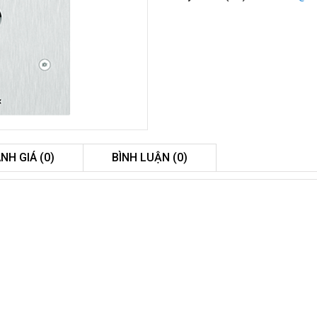
NH GIÁ (0)
BÌNH LUẬN (0)
Màn Hình Quảng Cáo
SAMSUNG QH65R 65 I...
Liên hệ
0283 9847 690
để nhận báo giá tốt
nhất
Màn Hình Máy Tính Lenovo
D19-10 18.5"...
2.150.000₫