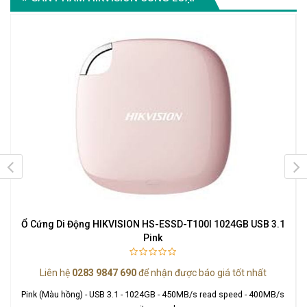
B
Ổ Cứng Di Động HIKVISION HS-ESSD-T100I 1024GB USB 3.1
Ổ
Pink
Liên hệ
0283 9847 690
để nhận được báo giá tốt nhất
P
Pink (Màu hồng) - USB 3.1 - 1024GB - 450MB/s read speed - 400MB/s