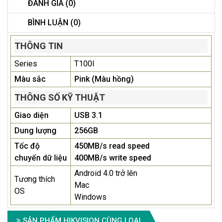
ĐÁNH GIÁ (0)
BÌNH LUẬN (0)
THÔNG TIN
Series
T100I
Màu sắc
Pink (Màu hồng)
THÔNG SỐ KỸ THUẬT
Giao diện
USB 3.1
Dung lượng
256GB
Tốc độ
450MB/s read speed
chuyển dữ liệu
400MB/s write speed
Android 4.0 trở lên
Tương thích
Mac
OS
Windows
SẢN PHẨM HIKVISION CÙNG LOẠI