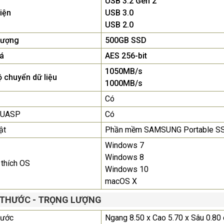
USB 3.2 Gen 2
iện
USB 3.0
Màn Hình Quảng Cáo
USB 2.0
SAMSUNG QH65R 65 I...
lượng
500GB SSD
Liên hệ
0283 9847 690
để nhận báo giá tốt
á
AES 256-bit
nhất
1050MB/s
 chuyển dữ liệu
1000MB/s
Có
ợ UASP
Có
ật
Phần mềm SAMSUNG Portable S
Windows 7
Windows 8
thích OS
Windows 10
macOS X
 THƯỚC - TRỌNG LƯỢNG
hước
Ngang 8.50 x Cao 5.70 x Sâu 0.80