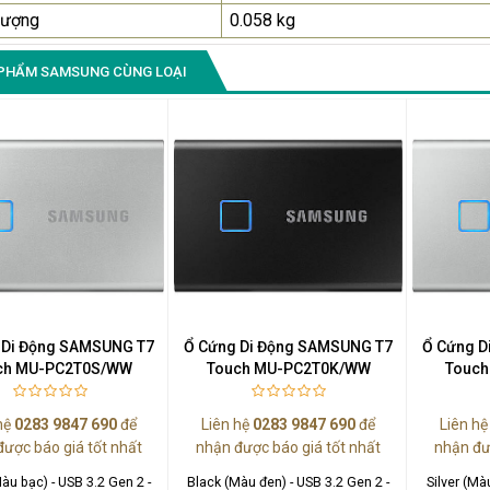
lượng
0.058 kg
PHẨM SAMSUNG CÙNG LOẠI
 Di Động SAMSUNG T7
Ổ Cứng Di Động SAMSUNG T7
Ổ Cứng D
ch MU-PC2T0S/WW
Touch MU-PC2T0K/WW
Touc
hệ
0283 9847 690
để
Liên hệ
0283 9847 690
để
Liên h
được báo giá tốt nhất
nhận được báo giá tốt nhất
nhận đư
Màu bạc) - USB 3.2 Gen 2 -
Black (Màu đen) - USB 3.2 Gen 2 -
Silver (Mà