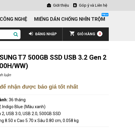
Giới thiệu
Góp ý và Liên hệ
 CÔNG NGHỆ
MIẾNG DÁN CHỐNG NHÌN TRỘM
ĐĂNG NHẬP
GIỎ HÀNG
0
SUNG T7 500GB SSD USB 3.2 Gen 2
C500H/WW)
h luận
để nhận được báo giá tốt nhất
ành:
36 tháng
Indigo Blue (Màu xanh)
 2, USB 3.0, USB 2.0, 500GB SSD
g 8.50 x Cao 5.70 x Sâu 0.80 cm, 0.058 kg