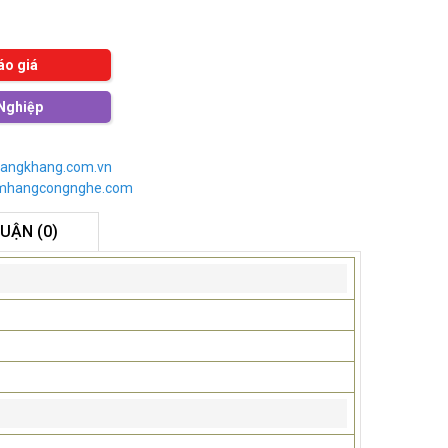
áo giá
Nghiệp
angkhang.com.vn
imhangcongnghe.com
LUẬN (0)