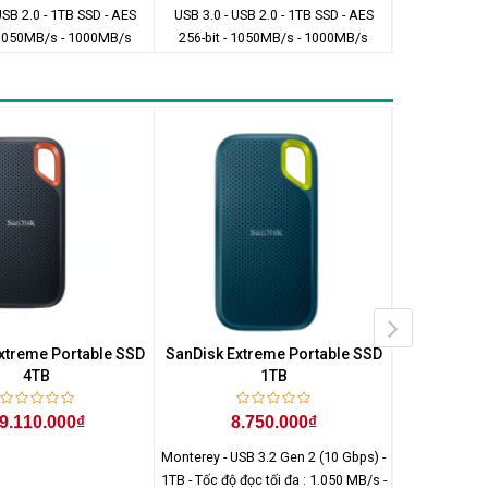
USB 2.0 - 1TB SSD - AES
USB 3.0 - USB 2.0 - 1TB SSD - AES
USB 3.0 - USB
- 1050MB/s - 1000MB/s
256-bit - 1050MB/s - 1000MB/s
256-bit - 
xtreme Portable SSD
SanDisk Extreme Portable SSD
Ổ Cứng D
4TB
1TB
Extreme V2
Type-
9.110.000₫
8.750.000₫
2.
Monterey - USB 3.2 Gen 2 (10 Gbps) -
1TB - Tốc độ đọc tối đa : 1.050 MB/s -