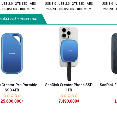
- USB 2.0 - 2TB SSD - AES
USB 3.0 - USB 2.0 - 2TB SSD - AES
USB 3.0 - 
t - 1050MB/s - 1000MB/s
256-bit - 1050MB/s - 1000MB/s
256-bit 
PHẨM KHÁC CÙNG LOẠI
 Creator Pro Portable
SanDisk Creator Phone SSD
SanDisk E
SSD 4TB
1TB
25.600.000₫
7.490.000₫
1