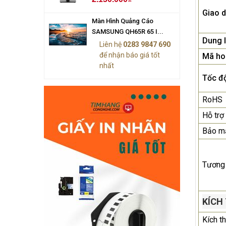
Giao d
Màn Hình Quảng Cáo
SAMSUNG QH65R 65 I...
Dung 
Liên hệ
0283 9847 690
để nhận báo giá tốt
Mã ho
nhất
Tốc độ
RoHS
Hỗ tr
Bảo m
Tương 
KÍCH
Kích t