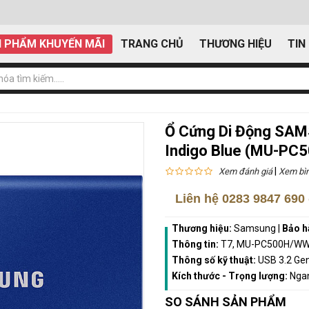
 PHẨM KHUYẾN MÃI
TRANG CHỦ
THƯƠNG HIỆU
TIN
Ổ Cứng Di Động SAM
Indigo Blue (MU-P
|
Xem đánh giá
Xem bìn
Liên hệ
0283 9847 690
Thương hiệu:
Samsung
|
Bảo h
Thông tin:
T7, MU-PC500H/WW, 
Thông số kỹ thuật:
USB 3.2 Gen
Kích thước - Trọng lượng:
Ngan
SO SÁNH SẢN PHẨM