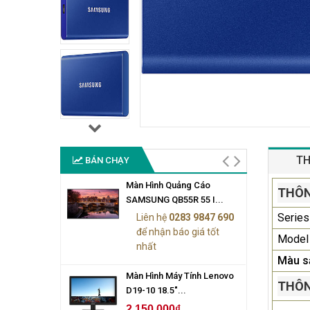
TH
BÁN CHẠY
Màn Hình Quảng Cáo
THÔN
SAMSUNG QB55R 55 I...
Series
Liên hệ
0283 9847 690
để nhận báo giá tốt
Model
nhất
Màu s
Màn Hình Máy Tính Lenovo
THÔN
D19-10 18.5"...
2.150.000₫