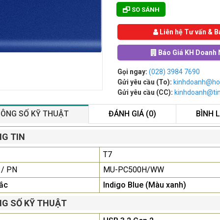
SO SÁNH
Liên hệ Tư vấn & B
Báo Giá KH Doanh 
Gọi ngay:
(028) 3984 7690
Gửi yêu cầu (To):
kinhdoanh@ho
Gửi yêu cầu (CC):
kinhdoanh@t
ÔNG SỐ KỸ THUẬT
ĐÁNH GIÁ (0)
BÌNH 
Màn Hình Quảng Cáo
G TIN
SAMSUNG QB55R 55 I...
T7
Liên hệ
0283 9847 690
để nhận báo giá tốt
 / PN
MU-PC500H/WW
nhất
ắc
Indigo Blue (Màu xanh)
Màn Hình Máy Tính Lenovo
G SỐ KỸ THUẬT
D19-10 18.5"...
2.150.000₫