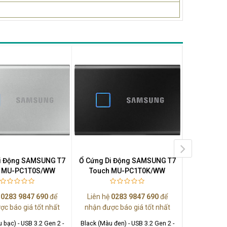
i Động SAMSUNG T7
Ổ Cứng Di Động SAMSUNG T7
Ổ Cứng Di
h MU-PC1T0S/WW
Touch MU-PC1T0K/WW
Touch 
ệ
0283 9847 690
để
Liên hệ
0283 9847 690
để
Liên hệ
0
ợc báo giá tốt nhất
nhận được báo giá tốt nhất
nhận được
u bạc) - USB 3.2 Gen 2 -
Black (Màu đen) - USB 3.2 Gen 2 -
Silver (Màu b