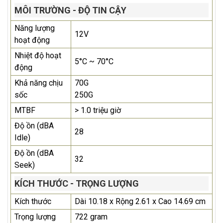
MÔI TRƯỜNG - ĐỘ TIN CẬY
Năng lượng
12V
hoạt động
Nhiệt độ hoạt
5°C ~ 70°C
động
Khả năng chịu
70G
sốc
250G
MTBF
> 1.0 triệu giờ
Độ ồn (dBA
28
Idle)
Độ ồn (dBA
32
Seek)
KÍCH THƯỚC - TRỌNG LƯỢNG
Kích thước
Dài 10.18 x Rộng 2.61 x Cao 14.69 cm
Trọng lượng
722 gram