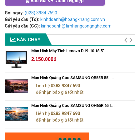
Báo Giá KH Doanh Nghiệp
Gọi ngay:
(028) 3984 7690
Gửi yêu cầu (To):
kinhdoanh@hoangkhang.com.vn
Gửi yêu cầu (CC):
kinhdoanh@timhangcongnghe.com
BÁN CHẠY
Màn Hình Máy Tính Lenovo D19-10 18.5"...
2.150.000₫
Màn Hình Quảng Cáo SAMSUNG QB55R 55 I...
Liên hệ
0283 9847 690
để nhận báo giá tốt nhất
Màn Hình Quảng Cáo SAMSUNG QH65R 65 I...
Liên hệ
0283 9847 690
để nhận báo giá tốt nhất