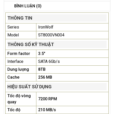
BÌNH LUẬN (0)
THÔNG TIN
Series
IronWolf
Model
ST8000VN004
THÔNG SỐ KỸ THUẬT
Form factor
3.5"
Interface
SATA 6Gb/s
Dung lượng
8TB
Cache
256 MB
HIỆU SUẤT SỬ DỤNG
Tốc độ vòng
7200 RPM
quay
Tốc độ
210 MB/s