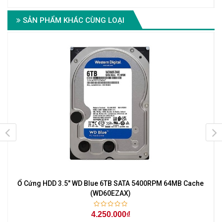
SẢN PHẨM KHÁC CÙNG LOẠI
M
Ổ Cứng HDD 3.5" WD Blue 6TB SATA 5400RPM 64MB Cache
(WD60EZAX)
4.250.000₫