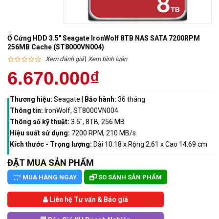
Ổ Cứng HDD 3.5" Seagate IronWolf 8TB NAS SATA 7200RPM
256MB Cache (ST8000VN004)
|
Xem đánh giá
Xem bình luận
6.670.000₫
Thương hiệu:
Seagate
|
Bảo hành:
36 tháng
Thông tin:
IronWolf, ST8000VN004
Thông số kỹ thuật:
3.5", 8TB, 256 MB
Hiệu suất sử dụng:
7200 RPM, 210 MB/s
Kích thước - Trọng lượng:
Dài 10.18 x Rộng 2.61 x Cao 14.69 cm
ĐẶT MUA SẢN PHẨM
MUA HÀNG NGAY
SO SÁNH SẢN PHẨM
Liên hệ Tư vấn & Báo giá