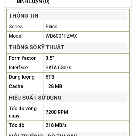
BÌNH LUẬN (0)
THÔNG TIN
Series
Black
Model
WD6001FZWX
THÔNG SỐ KỸ THUẬT
Form factor
3.5"
Interface
SATA 6Gb/s
Dung lượng
6TB
Cache
128 MB
HIỆU SUẤT SỬ DỤNG
Tốc độ vòng
7200 RPM
quay
Tốc độ
218 MB/s