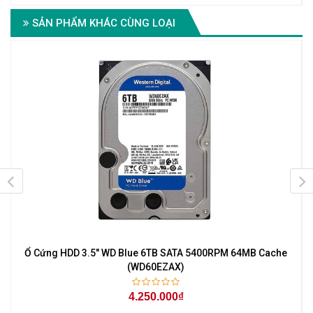
SẢN PHẨM KHÁC CÙNG LOẠI
M
Ổ Cứng HDD 3.5" WD Blue 6TB SATA 5400RPM 64MB Cache
(WD60EZAX)
4.250.000₫