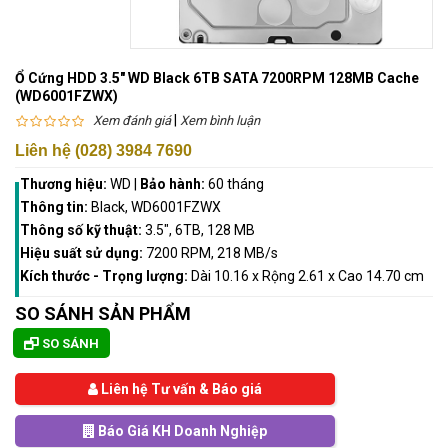
Ổ Cứng HDD 3.5" WD Black 6TB SATA 7200RPM 128MB Cache
(WD6001FZWX)
|
Xem đánh giá
Xem bình luận
Liên hệ (028) 3984 7690
Thương hiệu:
WD
|
Bảo hành:
60 tháng
Thông tin:
Black, WD6001FZWX
Thông số kỹ thuật:
3.5", 6TB, 128 MB
Hiệu suất sử dụng:
7200 RPM, 218 MB/s
Kích thước - Trọng lượng:
Dài 10.16 x Rộng 2.61 x Cao 14.70 cm
SO SÁNH SẢN PHẨM
SO SÁNH
Liên hệ Tư vấn & Báo giá
Báo Giá KH Doanh Nghiệp