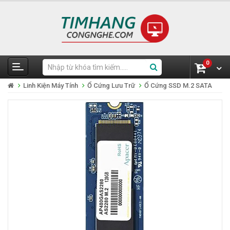
0
Linh Kiện Máy Tính
Ổ Cứng Lưu Trữ
Ổ Cứng SSD M.2 SATA