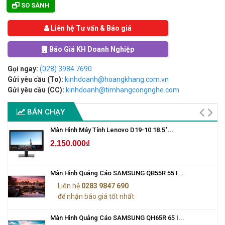
SO SÁNH
Liên hệ Tư vấn & Báo giá
Báo Giá KH Doanh Nghiệp
Gọi ngay:
(028) 3984 7690
Gửi yêu cầu (To):
kinhdoanh@hoangkhang.com.vn
Gửi yêu cầu (CC):
kinhdoanh@timhangcongnghe.com
BÁN CHẠY
Màn Hình Máy Tính Lenovo D19-10 18.5"...
2.150.000₫
Màn Hình Quảng Cáo SAMSUNG QB55R 55 I...
Liên hệ
0283 9847 690
để nhận báo giá tốt nhất
Màn Hình Quảng Cáo SAMSUNG QH65R 65 I...