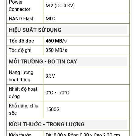
Power
M.2 (DC 3.3V)
Connector
NAND Flash
MLC
HIỆU SUẤT SỬ DỤNG
Tốc độ đọc
460 MB/s
Tốc độ ghi
350 MB/s
MÔI TRƯỜNG - ĐỘ TIN CẬY
Năng lượng
3.3V
hoạt động
Nhiệt độ hoạt
0°C ~ 70°C
động
Khả năng chịu
1500G
sốc
KÍCH THƯỚC - TRỌNG LƯỢNG
Kích thước
Dài 8.00 x Rộng 0.38 x Cao 2.20 cm