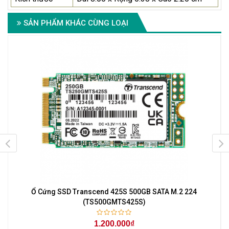
SẢN PHẨM KHÁC CÙNG LOẠI
a
Ổ Cứng SSD Transcend 425S 500GB SATA M.2 224
(TS500GMTS425S)
1.200.000₫