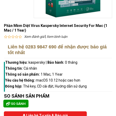
Phần Mềm Diệt Virus Kaspersky Internet Security For Mac (1
Mac / 1 Year)
|
Xem đánh giá
Xem bình luận
Liên hệ
0283 9847 690
để nhận được báo giá
tốt nhất
Thương hiệu:
kaspersky
|
Bảo hành:
0 tháng
Thông tin:
Cá nhân
Thông số sản phẩm:
1 Mac, 1 Year
Yêu cầu hệ thống:
macOS 10.12 hoặc cao hơn
Đóng hộp:
Thẻ key, CD cài đặt, Hướng dẫn sử dụng
SO SÁNH SẢN PHẨM
SO SÁNH
Liên hệ Tư vấn & Báo giá