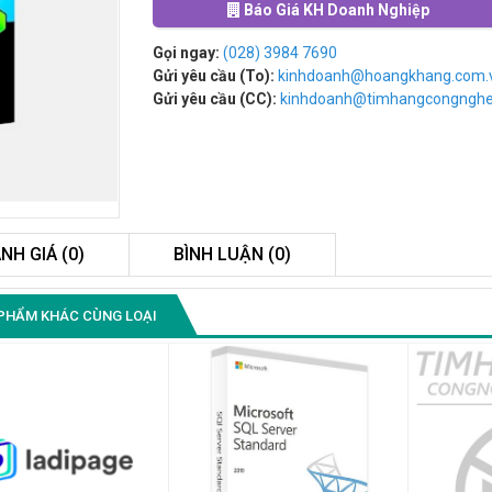
Báo Giá KH Doanh Nghiệp
Gọi ngay:
(028) 3984 7690
Gửi yêu cầu (To):
kinhdoanh@hoangkhang.com.
Gửi yêu cầu (CC):
kinhdoanh@timhangcongngh
NH GIÁ (0)
BÌNH LUẬN (0)
Màn Hình Máy Tính Lenovo
PHẨM KHÁC CÙNG LOẠI
D19-10 18.5"...
2.150.000₫
Màn Hình Quảng Cáo
SAMSUNG QB55R 55 I...
Liên hệ
0283 9847 690
để nhận báo giá tốt
nhất