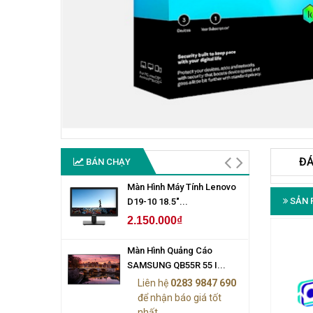
ĐÁ
BÁN CHẠY
Màn Hình Máy Tính Lenovo
SẢN 
D19-10 18.5"...
2.150.000₫
Màn Hình Quảng Cáo
SAMSUNG QB55R 55 I...
Liên hệ
0283 9847 690
để nhận báo giá tốt
nhất