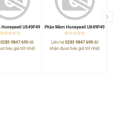
 Honeywell US49P49
Phần Mềm Honeywell UX49P49
Phần Mềm H
ệ
0283 9847 690
để
Liên hệ
0283 9847 690
để
Liên hệ
0
ợc báo giá tốt nhất
nhận được báo giá tốt nhất
nhận được