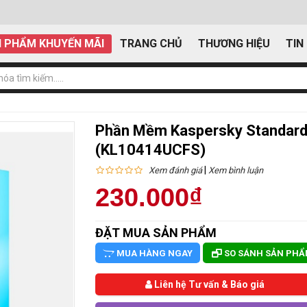
 PHẨM KHUYẾN MÃI
TRANG CHỦ
THƯƠNG HIỆU
TIN
Phần Mềm Kaspersky Standard
(KL10414UCFS)
|
Xem đánh giá
Xem bình luận
230.000₫
ĐẶT MUA SẢN PHẨM
MUA HÀNG NGAY
SO SÁNH SẢN PH
Liên hệ Tư vấn & Báo giá