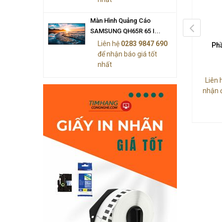
Màn Hình Quảng Cáo
SAMSUNG QH65R 65 I...
Liên hệ
0283 9847 690
Mềm Honeywell X-SP2000
Phần Mềm Honeywell X-ST2000
Ph
để nhận báo giá tốt
nhất
n hệ
0283 9847 690
để
Liên hệ
0283 9847 690
để
Liên 
 được báo giá tốt nhất
nhận được báo giá tốt nhất
nhận 