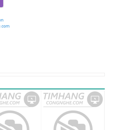
vn
e.com