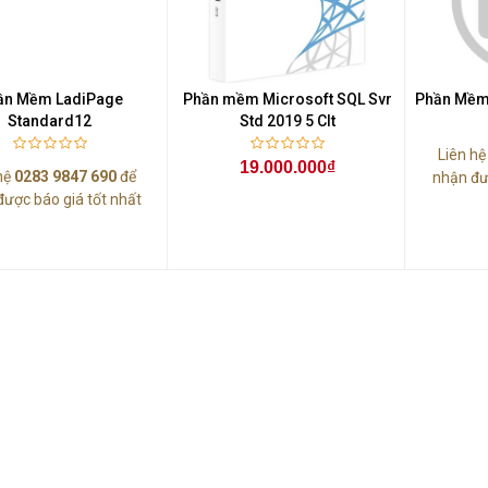
Màn Hình Quảng Cáo
SAMSUNG QH65R 65 I...
Liên hệ
0283 9847 690
ần Mềm LadiPage
Phần mềm Microsoft SQL Svr
Phần Mềm
để nhận báo giá tốt
Standard12
Std 2019 5 Clt
nhất
Liên h
19.000.000₫
hệ
0283 9847 690
để
nhận đư
được báo giá tốt nhất