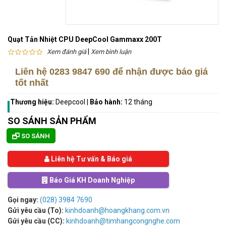
Quạt Tản Nhiệt CPU DeepCool Gammaxx 200T
|
Xem đánh giá
Xem bình luận
Liên hệ
0283 9847 690
để nhận được báo giá
tốt nhất
Thương hiệu:
Deepcool
|
Bảo hành:
12 tháng
SO SÁNH SẢN PHẨM
SO SÁNH
Liên hệ Tư vấn & Báo giá
Báo Giá KH Doanh Nghiệp
Gọi ngay:
(028) 3984 7690
Gửi yêu cầu (To):
kinhdoanh@hoangkhang.com.vn
Gửi yêu cầu (CC):
kinhdoanh@timhangcongnghe.com