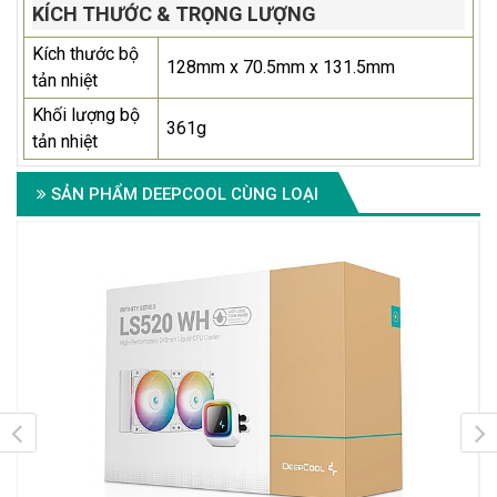
KÍCH THƯỚC & TRỌNG LƯỢNG
Kích thước bộ
128mm x 70.5mm x 131.5mm
tản nhiệt
Khối lượng bộ
361g
tản nhiệt
SẢN PHẨM DEEPCOOL CÙNG LOẠI