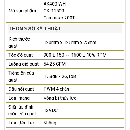
AK400 WH
Mã sản phẩm
CK-11509
Gammaxx 200T
THÔNG SỐ KỸ THUẬT
Kích thước
120mm x 120mm x 25mm
quạt
Tốc độ quạt
900 ± 150 ～ 1600 ± 10% RPM
Luồng gió quạt
54.25 CFM
Tiếng ồn của
17,8dB - 26,1dB
quạt
Đầu nối quạt
PWM 4 chân
Loại mang
Vòng bi thủy lực
Điện áp định
12VDC
mức của quạt
Loại đèn Led
Không