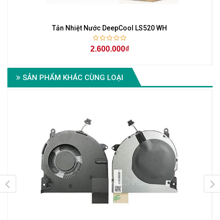
Tản Nhiệt Nước DeepCool LS520 WH
2.600.000₫
SẢN PHẨM KHÁC CÙNG LOẠI