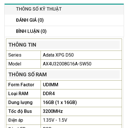
THÔNG SỐ KỸ THUẬT
ĐÁNH GIÁ (0)
BÌNH LUẬN (0)
THÔNG TIN
Series
Adata XPG D50
Model
AX4U32008G16A-SW50
THÔNG SỐ RAM
Form Factor
UDIMM
Loại RAM
DDR4
Dung lượng
16GB (1 x 16GB)
Tốc độ Bus
3200MHz
Điện áp
1.35V - 1.5V