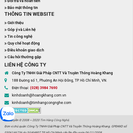
Đổi trả và hoàn tiền
Bảo mật thông tin
THÔNG TIN WEBSITE
Giới thiệu
Góp ý và Liên hệ
Tin công nghệ
Quy chế hoạt động
Điều khoản giao dịch
Câu hỏi thường gặp
LIÊN HỆ CÔNG TY
Công Ty TNHH Giải Pháp CNTT Và Truyền Thông Hoàng Khang
188 Đường số 1, Phường An Hội Đông, TP. Hồ Chí Minh, VN.
Điện thoại:
(028) 3984 7690
kinhdoanh@hoangkhang.com.vn
kinhdoanh@timhangcongnghe.com
Bản quyền © 2008 ~ 2020
Tìm Hàng Công Nghệ
.
Đơn vị chủ quản: Công Ty TNHH Giải Pháp CNTT Và Truyền Thông Hoàng Khang. GPĐKKD số
0306146736 do Sở KH&ĐT TP. Hồ Chí Minh cấp lần đầu ngày 06/11/2008.