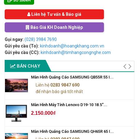
SO SÁNH
Liên hệ Tư vấn & Báo giá
Báo Giá KH Doanh Nghiệp
Gọi ngay:
(028) 3984 7690
Gửi yêu cầu (To):
kinhdoanh@hoangkhang.com.vn
Gửi yêu cầu (CC):
kinhdoanh@timhangcongnghe.com
BÁN CHẠY
Màn Hình Quảng Cáo SAMSUNG QB55R 55 I...
Liên hệ
0283 9847 690
để nhận báo giá tốt nhất
Màn Hình Máy Tính Lenovo D19-10 18.5"...
2.150.000₫
Màn Hình Quảng Cáo SAMSUNG QH65R 65 I...