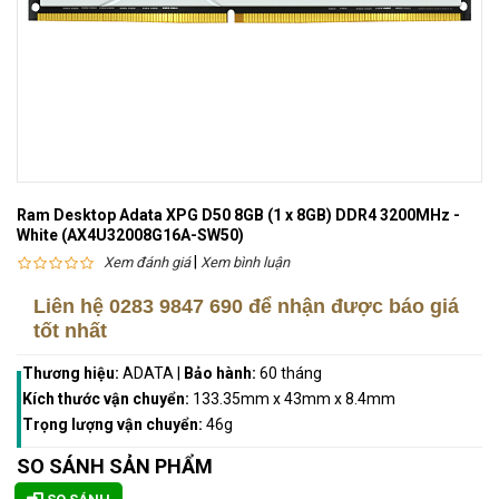
Ram Desktop Adata XPG D50 8GB (1 x 8GB) DDR4 3200MHz -
White (AX4U32008G16A-SW50)
|
Xem đánh giá
Xem bình luận
Liên hệ
0283 9847 690
để nhận được báo giá
tốt nhất
Thương hiệu:
ADATA
|
Bảo hành:
60 tháng
Kích thước vận chuyển:
133.35mm x 43mm x 8.4mm
Trọng lượng vận chuyển:
46g
SO SÁNH SẢN PHẨM