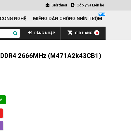
Giới thiệu
Góp ý và Liên hệ
 CÔNG NGHỆ
MIẾNG DÁN CHỐNG NHÌN TRỘM
ĐĂNG NHẬP
GIỎ HÀNG
0
 DDR4 2666MHz (M471A2k43CB1)
ẨM