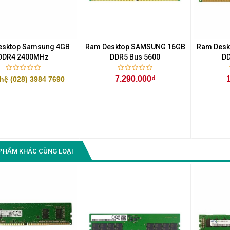
Màn Hình Quảng Cáo
SAMSUNG QH65R 65 I...
Liên hệ
0283 9847 690
esktop Samsung 4GB
Ram Desktop SAMSUNG 16GB
Ram Des
để nhận báo giá tốt
DDR4 2400MHz
DDR5 Bus 5600
DD
nhất
7.290.000₫
hệ (028) 3984 7690
PHẨM KHÁC CÙNG LOẠI