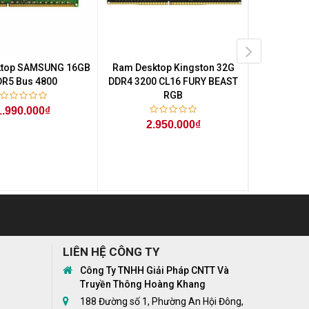
ktop SAMSUNG 16GB
Ram Desktop Kingston 32G
Ram Deskto
R5 Bus 4800
DDR4 3200 CL16 FURY BEAST
5
RGB
1.990.000₫
1.
2.950.000₫
LIÊN HỆ CÔNG TY
Công Ty TNHH Giải Pháp CNTT Và
Truyền Thông Hoàng Khang
188 Đường số 1, Phường An Hội Đông,