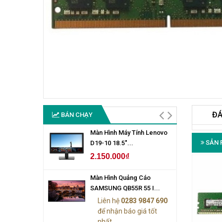
ĐÁ
BÁN CHẠY
Màn Hình Máy Tính Lenovo
SẢN 
D19-10 18.5"...
2.150.000₫
Màn Hình Quảng Cáo
SAMSUNG QB55R 55 I...
Liên hệ
0283 9847 690
để nhận báo giá tốt
nhất