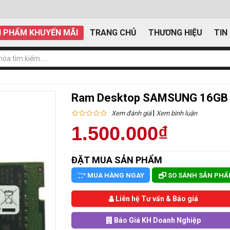
 PHẨM KHUYẾN MÃI
TRANG CHỦ
THƯƠNG HIỆU
TIN
Ram Desktop SAMSUNG 16GB
|
Xem đánh giá
Xem bình luận
1.500.000₫
ĐẶT MUA SẢN PHẨM
MUA HÀNG NGAY
SO SÁNH SẢN PH
Liên hệ Tư vấn & Báo giá
Báo Giá KH Doanh Nghiệp