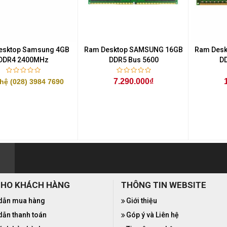
esktop Samsung 4GB
Ram Desktop SAMSUNG 16GB
Ram Des
DDR4 2400MHz
DDR5 Bus 5600
DD
7.290.000₫
 hệ (028) 3984 7690
CHO KHÁCH HÀNG
THÔNG TIN WEBSITE
dẫn mua hàng
Giới thiệu
ẫn thanh toán
Góp ý và Liên hệ