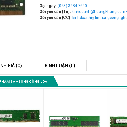
Gọi ngay:
(028) 3984 7690
Gửi yêu cầu (To):
kinhdoanh@hoangkhang.com.
Gửi yêu cầu (CC):
kinhdoanh@timhangcongngh
NH GIÁ (0)
BÌNH LUẬN (0)
Màn Hình Máy Tính Lenovo
PHẨM SAMSUNG CÙNG LOẠI
D19-10 18.5"...
2.150.000₫
Màn Hình Quảng Cáo
SAMSUNG QB55R 55 I...
Liên hệ
0283 9847 690
để nhận báo giá tốt
nhất