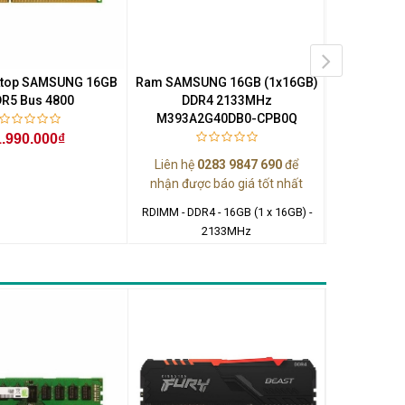
ktop SAMSUNG 16GB
Ram SAMSUNG 16GB (1x16GB)
Ram SAMSU
R5 Bus 4800
DDR4 2133MHz
DDR
M393A2G40DB0-CPB0Q
M386A4
1.990.000₫
1.
Liên hệ
0283 9847 690
để
nhận được báo giá tốt nhất
LRDIMM - DDR4
RDIMM - DDR4 - 16GB (1 x 16GB) -
2133MHz