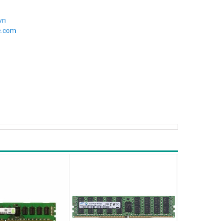
vn
e.com