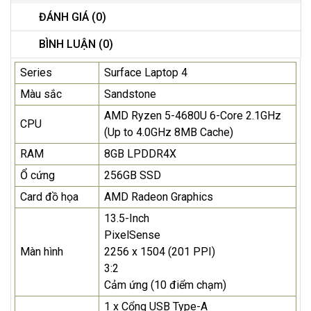
ĐÁNH GIÁ (0)
BÌNH LUẬN (0)
Series
Surface Laptop 4
Màu sắc
Sandstone
AMD Ryzen 5-4680U 6-Core 2.1GHz
CPU
(Up to 4.0GHz 8MB Cache)
RAM
8GB LPDDR4X
Ổ cứng
256GB SSD
Card đồ họa
AMD Radeon Graphics
13.5-Inch
PixelSense
Màn hình
2256 x 1504 (201 PPI)
3:2
Cảm ứng (10 điểm chạm)
1 x Cổng USB Type-A