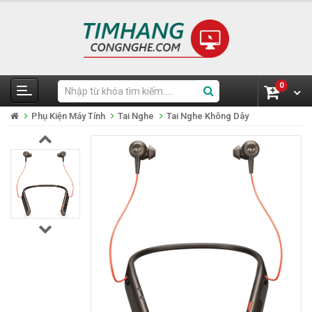
0
Phụ Kiện Máy Tính
Tai Nghe
Tai Nghe Không Dây