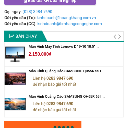
Báo Giá KH Doanh Nghiệp
Gọi ngay:
(028) 3984 7690
Gửi yêu cầu (To):
kinhdoanh@hoangkhang.com.vn
Gửi yêu cầu (CC):
kinhdoanh@timhangcongnghe.com
BÁN CHẠY
Màn Hình Máy Tính Lenovo D19-10 18.5"...
2.150.000₫
Màn Hình Quảng Cáo SAMSUNG QB55R 55 I...
Liên hệ
0283 9847 690
để nhận báo giá tốt nhất
Màn Hình Quảng Cáo SAMSUNG QH65R 65 I...
Liên hệ
0283 9847 690
để nhận báo giá tốt nhất