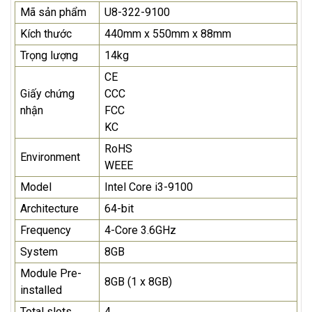
Mã sản phẩm
U8-322-9100
Kích thước
440mm x 550mm x 88mm
Trọng lượng
14kg
CE
Giấy chứng
CCC
nhận
FCC
KC
RoHS
Environment
WEEE
Model
Intel Core i3-9100
Architecture
64-bit
Frequency
4-Core 3.6GHz
System
8GB
Module Pre-
8GB (1 x 8GB)
installed
Total slots
4