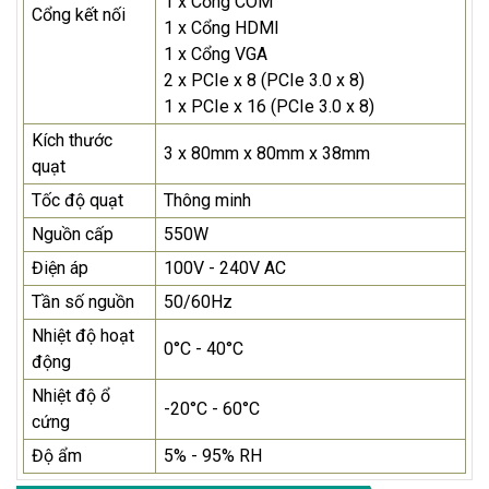
1 x Cổng COM
Cổng kết nối
1 x Cổng HDMI
1 x Cổng VGA
2 x PCIe x 8 (PCIe 3.0 x 8)
1 x PCIe x 16 (PCIe 3.0 x 8)
Kích thước
3 x 80mm x 80mm x 38mm
quạt
Tốc độ quạt
Thông minh
Nguồn cấp
550W
Điện áp
100V - 240V AC
Tần số nguồn
50/60Hz
Nhiệt độ hoạt
0°C - 40°C
động
Nhiệt độ ổ
-20°C - 60°C
cứng
Độ ẩm
5% - 95% RH