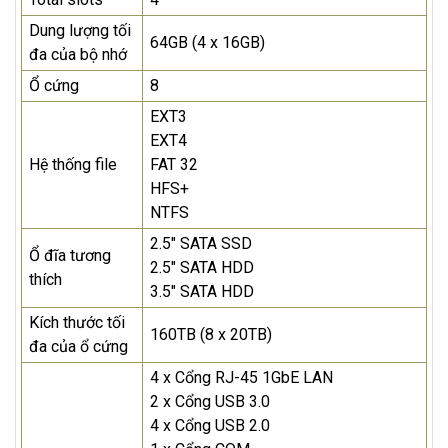
Dung lượng tối
64GB (4 x 16GB)
đa của bộ nhớ
Ổ cứng
8
EXT3
EXT4
Hệ thống file
FAT 32
HFS+
NTFS
2.5" SATA SSD
Ổ đĩa tương
2.5" SATA HDD
thích
3.5" SATA HDD
Kích thước tối
160TB (8 x 20TB)
đa của ổ cứng
4 x Cổng RJ-45 1GbE LAN
2 x Cổng USB 3.0
4 x Cổng USB 2.0