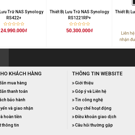
ị Lưu Trữ NAS Synology
Thiết Bị Lưu Trữ NAS Synology
Thiết Bị 
RS422+
RS1221RP+
24.990.000₫
50.300.000₫
Liên h
nhận đư
CHO KHÁCH HÀNG
THÔNG TIN WEBSITE
dẫn mua hàng
Giới thiệu
ẫn thanh toán
Góp ý và Liên hệ
ách bảo hành
Tin công nghệ
yển và giao nhận
Quy chế hoạt động
và hoàn tiền
Điều khoản giao dịch
 thông tin
Câu hỏi thường gặp