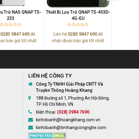
Lưu Trữ NAS QNAP TS-
Thiết Bị Lưu Trữ QNAP TS-453D-
Thiết Bị 
233
4G-EU
Master D8
ệ
0283 9847 690
để
Liên hệ
0283 9847 690
để
Liên hệ
0
ợc báo giá tốt nhất
nhận được báo giá tốt nhất
nhận được
LIÊN HỆ CÔNG TY
Công Ty TNHH Giải Pháp CNTT Và
Truyền Thông Hoàng Khang
188 Đường số 1, Phường An Hội Đông,
TP. Hồ Chí Minh, VN.
Điện thoại:
(028) 3984 7690
kinhdoanh@hoangkhang.com.vn
kinhdoanh@timhangcongnghe.com