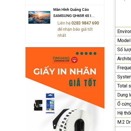
Màn Hình Quảng Cáo
SAMSUNG QH65R 65 I...
Liên hệ
0283 9847 690
để nhận báo giá tốt
Enviro
nhất
Model
Số lư
Archit
Frequ
Syste
Total 
Dung l
Ổ cứn
Hệ thố
M.2 Dr