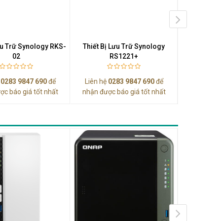
ưu Trữ Synology RKS-
Thiết Bị Lưu Trữ Synology
Thiết Bị 
02
RS1221+
ệ
0283 9847 690
để
Liên hệ
0283 9847 690
để
Liên hệ
0
ợc báo giá tốt nhất
nhận được báo giá tốt nhất
nhận được