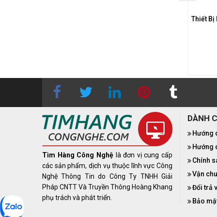
t Bị Lưu Trữ NAS Terra
Thiết Bị Lưu Trữ NAS Terra
Thiết B
Master T12 - 423
Master U4 - 111
n hệ
0283 9847 690
để
Liên hệ
0283 9847 690
để
 được báo giá tốt nhất
nhận được báo giá tốt nhất
DÀNH 
Hướng 
Hướng d
Tìm Hàng Công Nghệ
là đơn vị cung cấp
Chính s
các sản phẩm, dịch vụ thuộc lĩnh vực Công
Vận chu
Nghệ Thông Tin do Công Ty TNHH Giải
Pháp CNTT Và Truyền Thông Hoàng Khang
Đổi trả 
phụ trách và phát triển.
Bảo mật