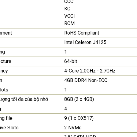
CCC
KC
Màn Hình Quảng Cáo
VCCI
SAMSUNG QH65R 65 I...
RCM
Liên hệ
0283 9847 690
để nhận báo giá tốt
nment
RoHS Compliant
nhất
Intel Celeron J4125
ợng
1
ecture
64-bit
ency
4-Core 2.0GHz - 2.7GHz
m
4GB DDR4 Non-ECC
slots
1
ượng tối đa của bộ nhớ
8GB (2 x 4GB)
g
4
ng file
9 (1 x DX517)
ive Slots
2 NVMe