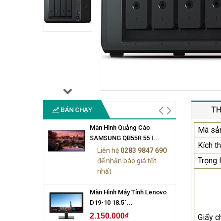
TH
BÁN CHẠY
Màn Hình Quảng Cáo
Mã sả
SAMSUNG QB55R 55 I...
Kích t
Liên hệ
0283 9847 690
Trọng 
để nhận báo giá tốt
nhất
Màn Hình Máy Tính Lenovo
D19-10 18.5"...
2.150.000₫
Giấy c