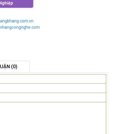
Nghiệp
angkhang.com.vn
imhangcongnghe.com
LUẬN (0)