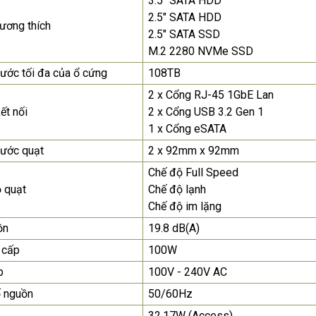
3.5" SATA HDD
2.5" SATA HDD
tương thích
2.5" SATA SSD
M.2 2280 NVMe SSD
hước tối đa của ổ cứng
108TB
2 x Cổng RJ-45 1GbE Lan
ết nối
2 x Cổng USB 3.2 Gen 1
1 x Cổng eSATA
hước quạt
2 x 92mm x 92mm
Chế độ Full Speed
 quạt
Chế độ lạnh
Chế độ im lặng
ồn
19.8 dB(A)
 cấp
100W
p
100V - 240V AC
 nguồn
50/60Hz
32.17W (Access)