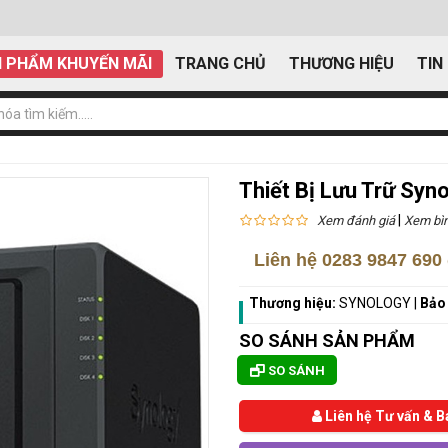
 PHẨM KHUYẾN MÃI
TRANG CHỦ
THƯƠNG HIỆU
TIN
Thiết Bị Lưu Trữ Sy
|
Xem đánh giá
Xem bìn
Liên hệ
0283 9847 690
Thương hiệu:
SYNOLOGY
|
Bảo
SO SÁNH SẢN PHẨM
SO SÁNH
Liên hệ Tư vấn & B