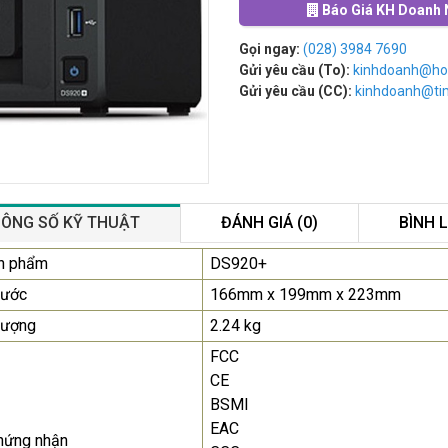
Báo Giá KH Doanh 
Gọi ngay:
(028) 3984 7690
Gửi yêu cầu (To):
kinhdoanh@ho
Gửi yêu cầu (CC):
kinhdoanh@t
ÔNG SỐ KỸ THUẬT
ĐÁNH GIÁ (0)
BÌNH 
Màn Hình Quảng Cáo
n phẩm
DS920+
SAMSUNG QB55R 55 I...
hước
166mm x 199mm x 223mm
Liên hệ
0283 9847 690
lượng
2.24 kg
để nhận báo giá tốt
nhất
FCC
CE
Màn Hình Máy Tính Lenovo
BSMI
D19-10 18.5"...
EAC
2.150.000₫
hứng nhận