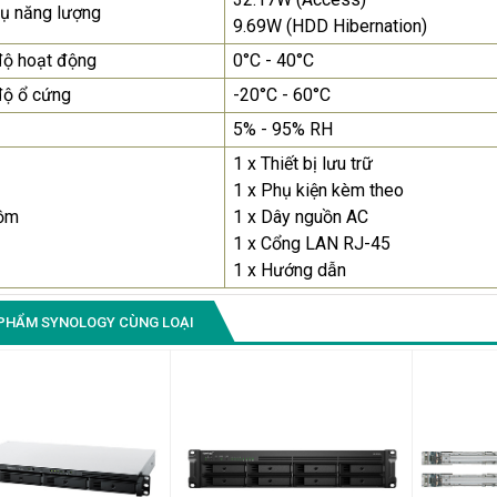
hụ năng lượng
9.69W (HDD Hibernation)
độ hoạt động
0°C - 40°C
độ ổ cứng
-20°C - 60°C
5% - 95% RH
1 x Thiết bị lưu trữ
1 x Phụ kiện kèm theo
ồm
1 x Dây nguồn AC
1 x Cổng LAN RJ-45
1 x Hướng dẫn
PHẨM SYNOLOGY CÙNG LOẠI