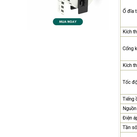
Ổ đĩa 
Kích t
Cổng k
Kích t
Tốc độ
Tiếng 
Nguồn
Điện á
Tần số