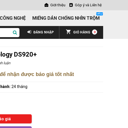
Giới thiệu
Góp ý và Liên hệ
 CÔNG NGHỆ
MIẾNG DÁN CHỐNG NHÌN TRỘM
ĐĂNG NHẬP
GIỎ HÀNG
0
nology DS920+
h luận
để nhận được báo giá tốt nhất
 hành:
24 tháng
áo giá