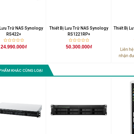
ị Lưu Trữ NAS Synology
Thiết Bị Lưu Trữ NAS Synology
Thiết Bị L
RS422+
RS1221RP+
24.990.000₫
50.300.000₫
Liên h
nhận đư
PHẨM KHÁC CÙNG LOẠI