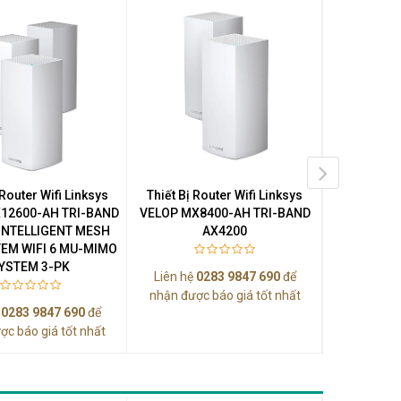
 Router Wifi Linksys
Thiết Bị Router Wifi Linksys
Dual-Band M
12600-AH TRI-BAND
VELOP MX8400-AH TRI-BAND
INTELLIGENT MESH
AX4200
TEM WIFI 6 MU-MIMO
Liên hệ
0
YSTEM 3-PK
Liên hệ
0283 9847 690
để
nhận được
nhận được báo giá tốt nhất
ệ
0283 9847 690
để
ợc báo giá tốt nhất