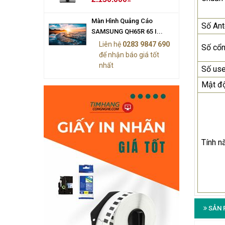
Màn Hình Quảng Cáo
Số An
SAMSUNG QH65R 65 I...
Liên hệ
0283 9847 690
Số cổ
để nhận báo giá tốt
nhất
Số use
Mật độ
Tính n
SẢN 