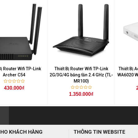
Bị Router Wifi TP-Link
Thiết Bị Router Wifi TP-Link
Thiết Bị 
Archer C54
2G/3G/4G băng tần 2.4 GHz (TL-
WA6020 Wi
MR100)
430.000₫
1.350.000₫
CHO KHÁCH HÀNG
THÔNG TIN WEBSITE