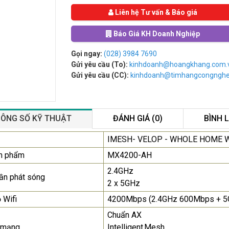
Liên hệ Tư vấn & Báo giá
Báo Giá KH Doanh Nghiệp
Gọi ngay:
(028) 3984 7690
Gửi yêu cầu (To):
kinhdoanh@hoangkhang.com.
Gửi yêu cầu (CC):
kinhdoanh@timhangcongngh
ÔNG SỐ KỸ THUẬT
ĐÁNH GIÁ (0)
BÌNH 
Màn Hình Quảng Cáo
IMESH- VELOP - WHOLE HOME W
SAMSUNG QB55R 55 I...
n phẩm
MX4200-AH
Liên hệ
0283 9847 690
2.4GHz
để nhận báo giá tốt
ần phát sóng
nhất
2 x 5GHz
 Wifi
4200Mbps (2.4GHz 600Mbps + 
Màn Hình Máy Tính Lenovo
Chuẩn AX
D19-10 18.5"...
 mạng
Intelligent Mesh
2.150.000₫