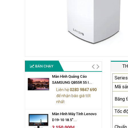
TH
BÁN CHẠY
Màn Hình Quảng Cáo
Series
SAMSUNG QB55R 55 I...
Mã sả
Liên hệ
0283 9847 690
để nhận báo giá tốt
Băng t
nhất
Tốc độ
Màn Hình Máy Tính Lenovo
D19-10 18.5"...
Chuẩn
2.150.000₫