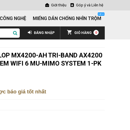
Giới thiệu
Góp ý và Liên hệ
 CÔNG NGHỆ
MIẾNG DÁN CHỐNG NHÌN TRỘM
ĐĂNG NHẬP
GIỎ HÀNG
0
 VELOP MX4200-AH TRI-BAND AX4200
TEM WIFI 6 MU-MIMO SYSTEM 1-PK
c báo giá tốt nhất