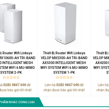
Bị Router Wifi Linksys
Thiết Bị Router Wifi Linksys
Thiết Bị
MX10600-AH TRI-BAND
VELOP MX5300-AH TRI-BAND
VELOP MX
0 INTELLIGENT MESH
AX5300 INTELLIGENT MESH
AX4200 
YSTEM WIFI 6 MU-MIMO
WIFI SYSTEM WIFI 6 MU-MIMO
WIFI SYS
SYSTEM 2-PK
SYSTEM 1-PK
S
hệ
0283 9847 690
để
Liên hệ
0283 9847 690
để
Liên h
được báo giá tốt nhất
nhận được báo giá tốt nhất
nhận đư
PHẨM KHÁC CÙNG LOẠI