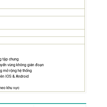
g tập chung
̉n vùng không gián đoạn
ng mở rộng hệ thống
rên IOS & Android
theo khu vực