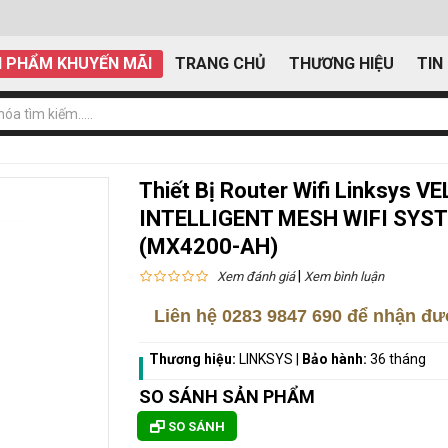
 PHẨM KHUYẾN MÃI
TRANG CHỦ
THƯƠNG HIỆU
TIN
Thiết Bị Router Wifi Linksys
INTELLIGENT MESH WIFI SYS
(MX4200-AH)
|
Xem đánh giá
Xem bình luận
Liên hệ
0283 9847 690
để nhận đượ
Thương hiệu:
LINKSYS
|
Bảo hành:
36 tháng
SO SÁNH SẢN PHẨM
SO SÁNH