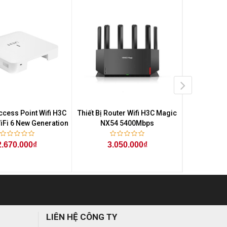
Access Point Wifi H3C
Thiết Bị Router Wifi H3C Magic
Thiết Bị Ro
Fi 6 New Generation
NX54 5400Mbps
NX3
2.670.000₫
3.050.000₫
1.
LIÊN HỆ CÔNG TY