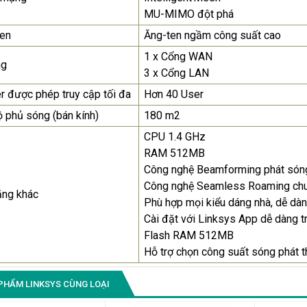
MU-MIMO đột phá
Màn Hình Quảng Cáo
ten
Ăng-ten ngầm công suất cao
SAMSUNG QH65R 65 I...
1 x Cổng WAN
Liên hệ
0283 9847 690
ng
3 x Cổng LAN
để nhận báo giá tốt
nhất
r được phép truy cập tối đa
Hơn 40 User
 phủ sóng (bán kính)
180 m2
CPU 1.4 GHz
RAM 512MB
Công nghệ Beamforming phát són
Công nghệ Seamless Roaming chuyê
ăng khác
Phù hợp mọi kiểu dáng nhà, dễ dà
Cài đặt với Linksys App dễ dàng t
Flash RAM 512MB
Hỗ trợ chọn công suất sóng phát 
PHẨM LINKSYS CÙNG LOẠI