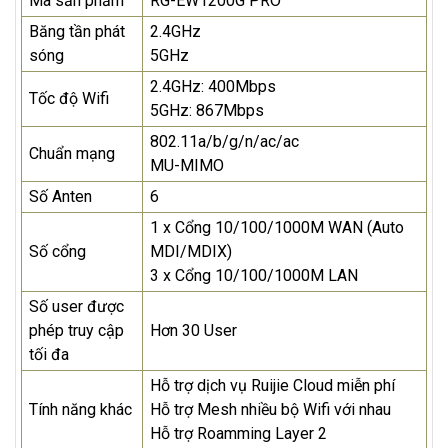
Mã sản phẩm
RG-EW1200G PRO
Băng tần phát
2.4GHz
sóng
5GHz
2.4GHz: 400Mbps
Tốc độ Wifi
5GHz: 867Mbps
802.11a/b/g/n/ac/ac
Chuẩn mạng
MU-MIMO
Số Anten
6
1 x Cổng 10/100/1000M WAN (Auto
Số cổng
MDI/MDIX)
3 x Cổng 10/100/1000M LAN
Số user được
phép truy cập
Hơn 30 User
tối đa
Hỗ trợ dịch vụ Ruijie Cloud miễn phí
Tính năng khác
Hỗ trợ Mesh nhiều bộ Wifi với nhau
Hỗ trợ Roamming Layer 2