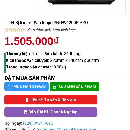
Thiết Bị Router Wifi Ruijie RG-EW1200G PRO
|
Xem đánh giá
Xem bình luận
1.505.000₫
Thương hiệu:
Ruijie
|
Bảo hành:
36 tháng
Kích thước vận chuyển:
220mm x 140mm x 36mm
Trọng lượng vận chuyển:
0.98kg
ĐẶT MUA SẢN PHẨM
MUA HÀNG NGAY
SO SÁNH SẢN PHẨM
Liên hệ Tư vấn & Báo giá
Báo Giá KH Doanh Nghiệp
Gọi ngay:
(028) 3984 7690
Gửi yêu cầu (To):
kinhdoanh@hoangkhang.com.vn