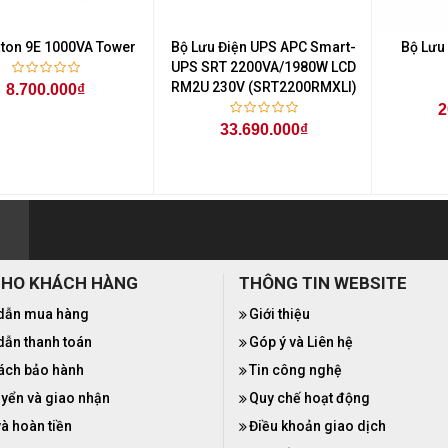
ton 9E 1000VA Tower
Bộ Lưu Điện UPS APC Smart-
Bộ Lưu
UPS SRT 2200VA/1980W LCD
RM2U 230V (SRT2200RMXLI)
8.700.000₫
2
33.690.000₫
CHO KHÁCH HÀNG
THÔNG TIN WEBSITE
dẫn mua hàng
Giới thiệu
ẫn thanh toán
Góp ý và Liên hệ
ách bảo hành
Tin công nghệ
yển và giao nhận
Quy chế hoạt động
và hoàn tiền
Điều khoản giao dịch