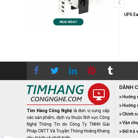
Lưu Điện UPS APC Easy
Bộ Lưu Điện UPS Eaton 9E
UPS Ea
nline 1000VA/800W
2000VA 1600W Tower
6.690.000₫
Liên hệ
0283 9847 690
để
nhận được báo giá tốt nhất
DÀNH 
Hướng 
Hướng d
Tìm Hàng Công Nghệ
là đơn vị cung cấp
Chính s
các sản phẩm, dịch vụ thuộc lĩnh vực Công
Vận chu
Nghệ Thông Tin do Công Ty TNHH Giải
Pháp CNTT Và Truyền Thông Hoàng Khang
Đổi trả 
phụ trách và phát triển.