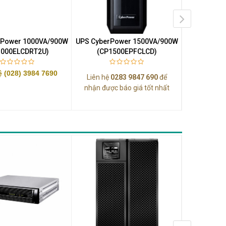
rPower 1000VA/900W
UPS CyberPower 1500VA/900W
UPS CyberP
1000ELCDRT2U)
(CP1500EPFCLCD)
(VALU
ệ (028) 3984 7690
Liên hệ
0283 9847 690
để
Liên hệ
0
nhận được báo giá tốt nhất
nhận được