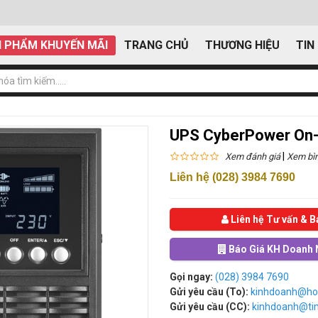
 PHẨM KHUYẾN MÃI
TRANG CHỦ
THƯƠNG HIỆU
TIN
UPS CyberPower On
|
Xem đánh giá
Xem bìn
Liên hệ (028) 3984 7690
Liên hệ Tư vấn & B
Báo Giá KH Doanh 
Gọi ngay:
(028) 3984 7690
Gửi yêu cầu (To):
kinhdoanh@ho
Gửi yêu cầu (CC):
kinhdoanh@t