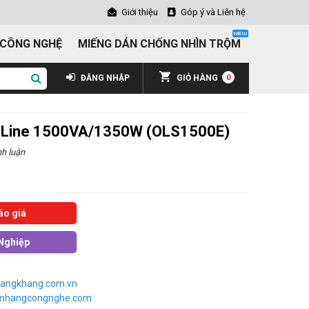
Giới thiệu
Góp ý và Liên hệ
 CÔNG NGHỆ
MIẾNG DÁN CHỐNG NHÌN TRỘM
ĐĂNG NHẬP
GIỎ HÀNG
0
-Line 1500VA/1350W (OLS1500E)
h luận
áo giá
Nghiệp
angkhang.com.vn
imhangcongnghe.com