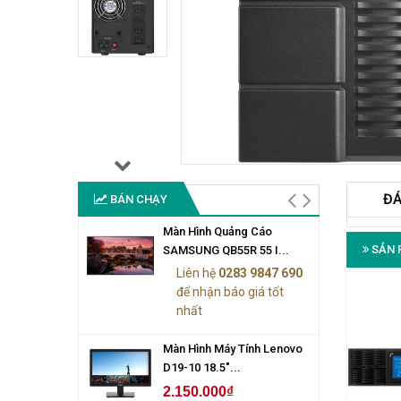
ĐÁ
BÁN CHẠY
Màn Hình Quảng Cáo
SẢN 
SAMSUNG QB55R 55 I...
Liên hệ
0283 9847 690
để nhận báo giá tốt
nhất
Màn Hình Máy Tính Lenovo
D19-10 18.5"...
2.150.000₫