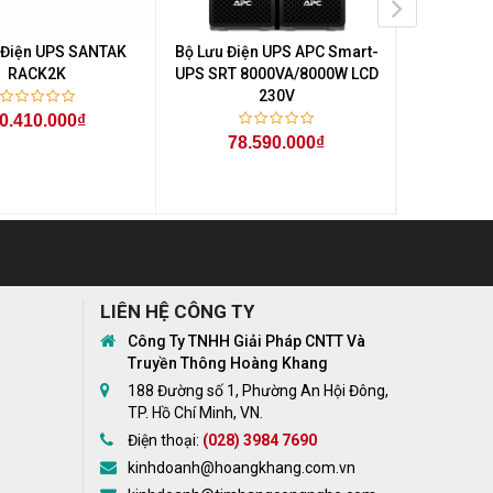
 Điện UPS SANTAK
Bộ Lưu Điện UPS APC Smart-
Bộ Lưu Điệ
RACK2K
UPS SRT 8000VA/8000W LCD
On-Line
230V
0.410.000₫
Liên hệ
0
78.590.000₫
nhận được
LIÊN HỆ CÔNG TY
Công Ty TNHH Giải Pháp CNTT Và
Truyền Thông Hoàng Khang
188 Đường số 1, Phường An Hội Đông,
TP. Hồ Chí Minh, VN.
Điện thoại:
(028) 3984 7690
kinhdoanh@hoangkhang.com.vn