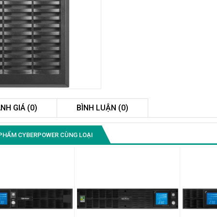
NH GIÁ (0)
BÌNH LUẬN (0)
Màn Hình Quảng Cáo
PHẨM CYBERPOWER CÙNG LOẠI
SAMSUNG QB55R 55 I...
Liên hệ
0283 9847 690
để nhận báo giá tốt
nhất
Màn Hình Máy Tính Lenovo
D19-10 18.5"...
2.150.000₫