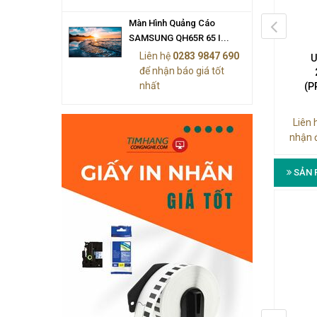
Màn Hình Quảng Cáo
SAMSUNG QH65R 65 I...
Liên hệ
0283 9847 690
UPS CyberPower
UPS CyberPower 1000VA/900W
U
để nhận báo giá tốt
3000VA/2700W
(PR1000ELCD)
nhất
(PR3000ELCDSL)
(P
Liên hệ (028) 3984 7690
n hệ (028) 3984 7690
Liên 
nhận 
SẢN 