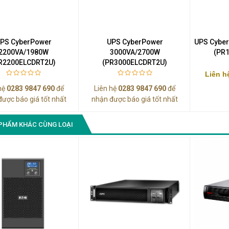
Màn Hình Quảng Cáo
SAMSUNG QH65R 65 I...
Liên hệ
0283 9847 690
PS CyberPower
UPS CyberPower
UPS Cybe
để nhận báo giá tốt
2200VA/1980W
3000VA/2700W
(PR
nhất
R2200ELCDRT2U)
(PR3000ELCDRT2U)
Liên h
hệ
0283 9847 690
để
Liên hệ
0283 9847 690
để
được báo giá tốt nhất
nhận được báo giá tốt nhất
PHẨM KHÁC CÙNG LOẠI