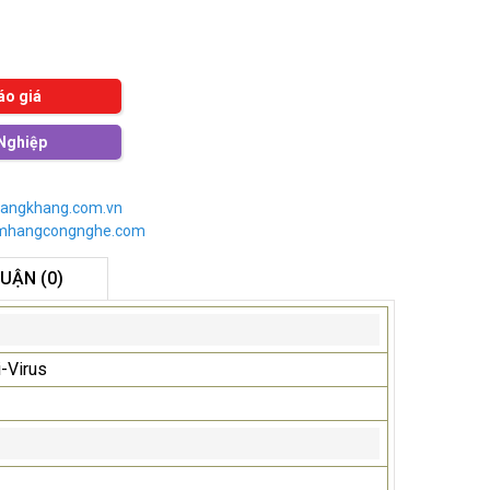
áo giá
Nghiệp
angkhang.com.vn
imhangcongnghe.com
LUẬN (0)
i-Virus