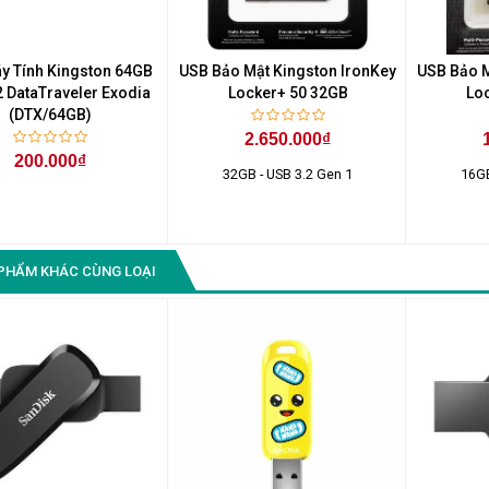
y Tính Kingston 64GB
USB Bảo Mật Kingston IronKey
USB Bảo M
2 DataTraveler Exodia
Locker+ 50 32GB
Lo
(DTX/64GB)
2.650.000₫
200.000₫
32GB - USB 3.2 Gen 1
16GB
PHẨM KHÁC CÙNG LOẠI