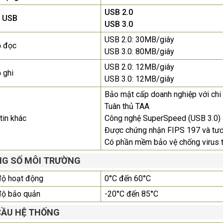
2.150.000₫
USB 2.0
 USB
USB 3.0
Màn Hình Quảng Cáo
USB 2.0: 30MB/giây
SAMSUNG QH65R 65 I...
ộ đọc
USB 3.0: 80MB/giây
Liên hệ
0283 9847 690
để nhận báo giá tốt
USB 2.0: 12MB/giây
 ghi
nhất
USB 3.0: 12MB/giây
Bảo mật cấp doanh nghiệp với chi 
Tuân thủ TAA
tin khác
Công nghệ SuperSpeed (USB 3.0)
Được chứng nhận FIPS 197 và tươ
Có phần mềm bảo vệ chống virus 
G SỐ MÔI TRƯỜNG
độ hoạt động
0°C đến 60°C
độ bảo quản
-20°C đến 85°C
CẦU HỆ THỐNG