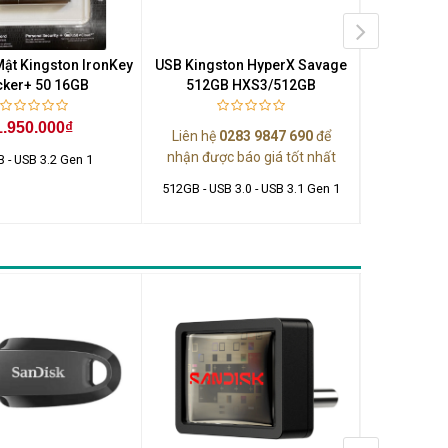
ật Kingston IronKey
USB Kingston HyperX Savage
USB Kingst
cker+ 50 16GB
512GB HXS3/512GB
DT
1.950.000₫
Liên hệ
0283 9847 690
để
Liên hệ
0
nhận được báo giá tốt nhất
nhận được
 - USB 3.2 Gen 1
512GB - USB 3.0 - USB 3.1 Gen 1
128GB - 