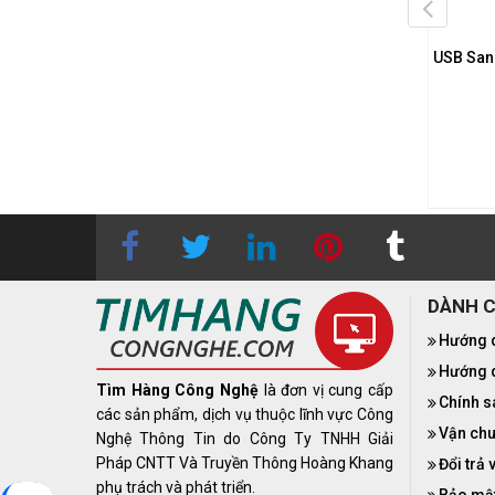
Máy Tính Sandisk Ultra
USB Bảo Mật Kingston IronKey
USB San
e CZ74 128GB USB 3.1
Locker+ 50 16GB
SDCZ74-128G-G46)
1.950.000₫
n hệ
0283 9847 690
để
16GB - USB 3.2 Gen 1
 được báo giá tốt nhất
DÀNH 
Hướng 
Hướng d
Tìm Hàng Công Nghệ
là đơn vị cung cấp
Chính s
các sản phẩm, dịch vụ thuộc lĩnh vực Công
Vận chu
Nghệ Thông Tin do Công Ty TNHH Giải
Pháp CNTT Và Truyền Thông Hoàng Khang
Đổi trả 
phụ trách và phát triển.
Bảo mật