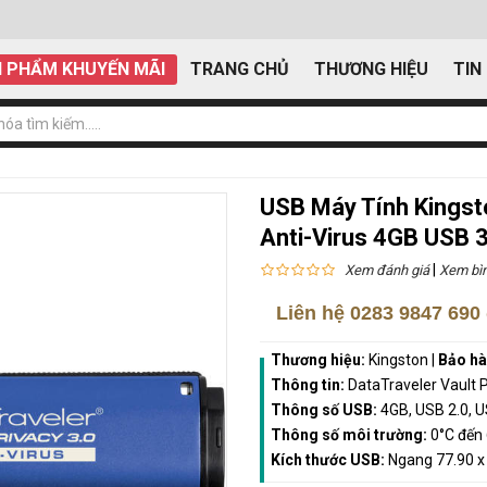
 PHẨM KHUYẾN MÃI
TRANG CHỦ
THƯƠNG HIỆU
TIN
USB Máy Tính Kingsto
Anti-Virus 4GB USB
|
Xem đánh giá
Xem bìn
Liên hệ
0283 9847 690
Thương hiệu:
Kingston
|
Bảo h
Thông tin:
DataTraveler Vault 
Thông số USB:
4GB, USB 2.0, U
Thông số môi trường:
0°C đến
Kích thước USB:
Ngang 77.90 x