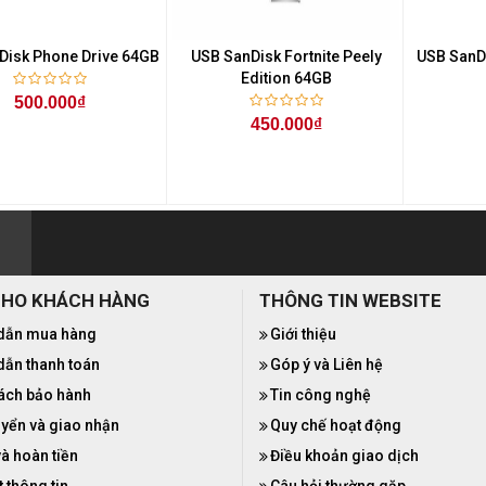
Disk Phone Drive 64GB
USB SanDisk Fortnite Peely
USB SanDi
Edition 64GB
500.000₫
450.000₫
CHO KHÁCH HÀNG
THÔNG TIN WEBSITE
dẫn mua hàng
Giới thiệu
ẫn thanh toán
Góp ý và Liên hệ
ách bảo hành
Tin công nghệ
yển và giao nhận
Quy chế hoạt động
và hoàn tiền
Điều khoản giao dịch
 thông tin
Câu hỏi thường gặp