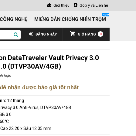
Giới thiệu
Góp ý và Liên hệ
 CÔNG NGHỆ
MIẾNG DÁN CHỐNG NHÌN TRỘM
ĐĂNG NHẬP
GIỎ HÀNG
0
n DataTraveler Vault Privacy 3.0
 3.0 (DTVP30AV/4GB)
h luận
để nhận được báo giá tốt nhất
ành:
12 tháng
Privacy 3.0 Anti-Virus, DTVP30AV/4GB
SB 3.0
 60°C
 Cao 22.20 x Sâu 12.05 mm