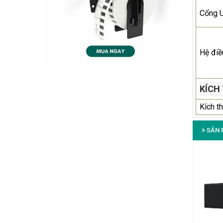
Cổng 
Hệ điề
KÍCH
Kích t
SẢN 