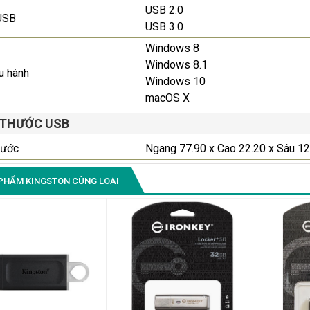
USB 2.0
USB
USB 3.0
Windows 8
Windows 8.1
u hành
Windows 10
macOS X
 THƯỚC USB
hước
Ngang 77.90 x Cao 22.20 x Sâu 1
PHẨM KINGSTON CÙNG LOẠI