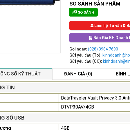
SO SÁNH SẢN PHẨM
SO SÁNH
Liên hệ Tư vấn & B
Báo Giá KH Doanh 
Gọi ngay:
(028) 3984 7690
Gửi yêu cầu (To):
kinhdoanh@ho
Gửi yêu cầu (CC):
kinhdoanh@t
ÔNG SỐ KỸ THUẬT
ĐÁNH GIÁ (0)
BÌNH 
Màn Hình Quảng Cáo
G TIN
SAMSUNG QB55R 55 I...
DataTraveler Vault Privacy 3.0 Ant
Liên hệ
0283 9847 690
để nhận báo giá tốt
DTVP30AV/4GB
nhất
G SỐ USB
Màn Hình Máy Tính Lenovo
lượng
4GB
D19-10 18.5"...