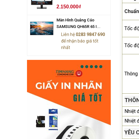
2.150.000₫
Chuẩn
Màn Hình Quảng Cáo
SAMSUNG QH65R 65 I...
Tốc đ
Liên hệ
0283 9847 690
để nhận báo giá tốt
Tốc độ
nhất
Thông 
THÔN
Nhiệt 
Nhiệt 
YÊU 