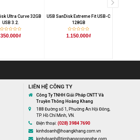
sk Ultra Curve 32GB
USB SanDisk Extreme Fit USB-C
USB Máy T
USB 3.2.
128GB
Luxe CZ7
350.000₫
1.150.000₫
3
LIÊN HỆ CÔNG TY
Công Ty TNHH Giải Pháp CNTT Và
Truyền Thông Hoàng Khang
188 Đường số 1, Phường An Hội Đông,
TP. Hồ Chí Minh, VN.
Điện thoại:
(028) 3984 7690
kinhdoanh@hoangkhang.com.vn
kinhdoanh@timhangcongnghe.com