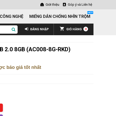
Giới thiệu
Góp ý và Liên hệ
 CÔNG NGHỆ
MIẾNG DÁN CHỐNG NHÌN TRỘM
ĐĂNG NHẬP
GIỎ HÀNG
0
B 2.0 8GB (AC008-8G-RKD)
c báo giá tốt nhất