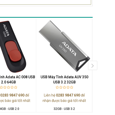
ính Adata AC 008 USB
USB Máy Tính Adata AUV 350
USB Máy Tí
2.0 64GB
USB 3.2 32GB
USB
ệ
0283 9847 690
để
Liên hệ
0283 9847 690
để
Liên hệ
0
ợc báo giá tốt nhất
nhận được báo giá tốt nhất
nhận được
4GB - USB 2.0
32GB - USB 3.2
64G