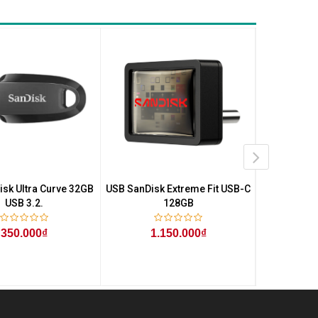
sk Ultra Curve 32GB
USB SanDisk Extreme Fit USB-C
USB Máy T
USB 3.2.
128GB
Luxe CZ7
350.000₫
1.150.000₫
3