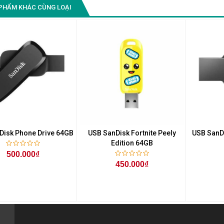
PHẨM KHÁC CÙNG LOẠI
Disk Phone Drive 64GB
USB SanDisk Fortnite Peely
USB SanDi
Edition 64GB
500.000₫
450.000₫