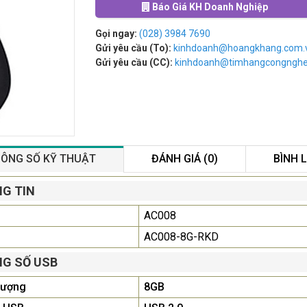
Báo Giá KH Doanh Nghiệp
Gọi ngay:
(028) 3984 7690
Gửi yêu cầu (To):
kinhdoanh@hoangkhang.com.
Gửi yêu cầu (CC):
kinhdoanh@timhangcongngh
ÔNG SỐ KỸ THUẬT
ĐÁNH GIÁ (0)
BÌNH 
Màn Hình Quảng Cáo
G TIN
SAMSUNG QB55R 55 I...
AC008
Liên hệ
0283 9847 690
để nhận báo giá tốt
AC008-8G-RKD
nhất
G SỐ USB
Màn Hình Máy Tính Lenovo
lượng
8GB
D19-10 18.5"...
2.150.000₫