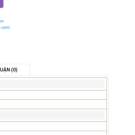
vn
e.com
LUẬN (0)