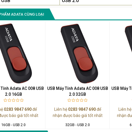
 USB
USB 2.0
Màn Hình Quảng Cáo
PHẨM ADATA CÙNG LOẠI
SAMSUNG QH65R 65 I...
Liên hệ
0283 9847 690
để nhận báo giá tốt
nhất
Tính Adata AC 008 USB
USB Máy Tính Adata AC 008 USB
USB Máy T
2.0 16GB
2.0 32GB
hệ
0283 9847 690
để
Liên hệ
0283 9847 690
để
Liên h
được báo giá tốt nhất
nhận được báo giá tốt nhất
nhận đư
16GB - USB 2.0
32GB - USB 2.0
6