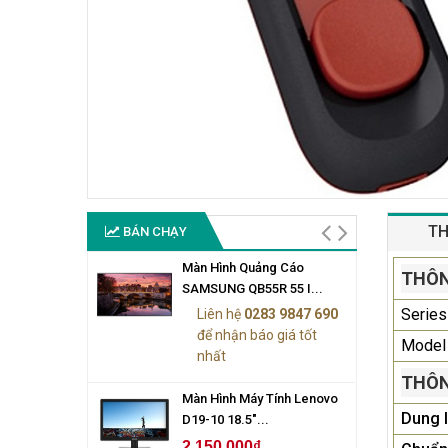
TH
BÁN CHẠY
Màn Hình Quảng Cáo
THÔN
SAMSUNG QB55R 55 I...
Series
Liên hệ
0283 9847 690
để nhận báo giá tốt
Model
nhất
THÔN
Màn Hình Máy Tính Lenovo
Dung 
D19-10 18.5"...
2.150.000₫