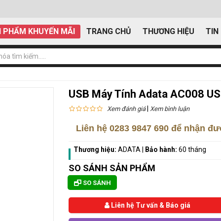
 PHẨM KHUYẾN MÃI
TRANG CHỦ
THƯƠNG HIỆU
TIN
USB Máy Tính Adata AC008 US
|
Xem đánh giá
Xem bình luận
Liên hệ
0283 9847 690
để nhận đượ
Thương hiệu:
ADATA
|
Bảo hành:
60 tháng
SO SÁNH SẢN PHẨM
SO SÁNH
Liên hệ Tư vấn & Báo giá