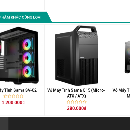
PHẨM KHÁC CÙNG LOẠI
áy Tính Sama SV-02
Vỏ Máy Tính Sama Q15 (Micro-
Vỏ Máy T
ATX / ATX)
M
1.200.000₫
290.000₫