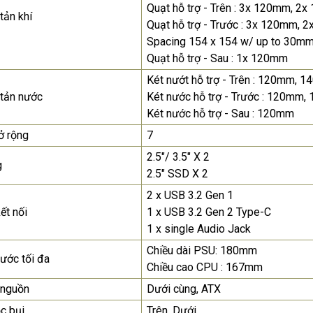
Quạt hỗ trợ - Trên : 3x 120mm, 
tản khí
Màn Hình Quảng Cáo
Quạt hỗ trợ - Trước : 3x 120mm,
SAMSUNG QH65R 65 I...
Spacing 154 x 154 w/ up to 30mm
Liên hệ
0283 9847 690
Quạt hỗ trợ - Sau : 1x 120mm
để nhận báo giá tốt
Két nướt hỗ trợ - Trên : 120mm
nhất
 tản nước
Két nước hỗ trợ - Trước : 120
Két nước hỗ trợ - Sau : 120mm
ở rộng
7
2.5"/ 3.5" X 2
g
2.5" SSD X 2
2 x USB 3.2 Gen 1
ết nối
1 x USB 3.2 Gen 2 Type-C
1 x single Audio Jack
Chiều dài PSU: 180mm
hước tối đa
Chiều cao CPU : 167mm
 nguồn
Dưới cùng, ATX
c bụi
Trên, Dưới