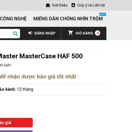
Giới thiệu
Góp ý và Liên hệ
 CÔNG NGHỆ
MIẾNG DÁN CHỐNG NHÌN TRỘM
ĐĂNG NHẬP
GIỎ HÀNG
0
 Master MasterCase HAF 500
h luận
để nhận được báo giá tốt nhất
ảo hành:
12 tháng
áo giá