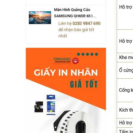
Hỗ trợ 
Màn Hình Quảng Cáo
SAMSUNG QH65R 65 I...
Liên hệ
0283 9847 690
để nhận báo giá tốt
nhất
Hỗ trợ
Khe m
Ổ cứn
Cổng k
Kích t
Hỗ trợ
Tấm lọ