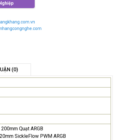
Nghiệp
angkhang.com.vn
imhangcongnghe.com
LUẬN (0)
 2x 200mm Quạt ARGB
1x 120mm SickleFlow PWM ARGB