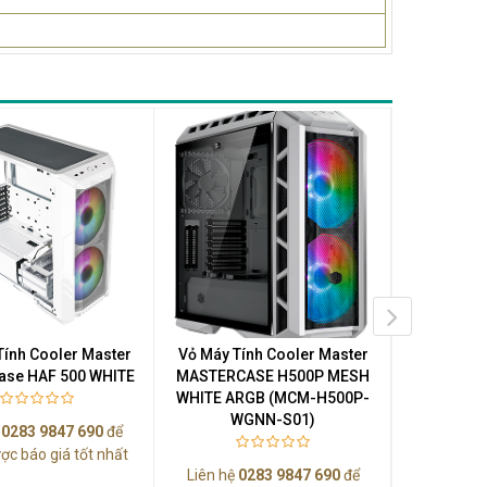
Tính Cooler Master
Vỏ Máy Tính Cooler Master
Vỏ Máy Tí
ase HAF 500 WHITE
MASTERCASE H500P MESH
MASTERB
WHITE ARGB (MCM-H500P-
(MCB-B5
WGNN-S01)
ệ
0283 9847 690
để
Liên hệ
0
ợc báo giá tốt nhất
Liên hệ
0283 9847 690
để
nhận được