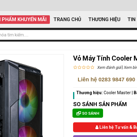
 PHẨM KHUYẾN MÃI
TRANG CHỦ
THƯƠNG HIỆU
TIN
Vỏ Máy Tính Cooler
|
Xem đánh giá
Xem bìn
Liên hệ
0283 9847 690
Thương hiệu:
Cooler Master
|
B
SO SÁNH SẢN PHẨM
SO SÁNH
Liên hệ Tư vấn & B