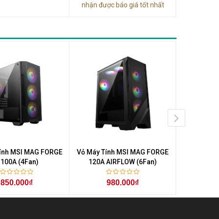
nhận được báo giá tốt nhất
ính MSI MAG FORGE
Vỏ Máy Tính MSI MAG FORGE
Vỏ Máy Tí
100A (4Fan)
120A AIRFLOW (6Fan)
M100R P
850.000₫
980.000₫
2.