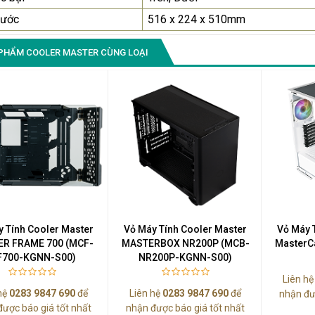
hước
516 x 224 x 510mm
PHẨM COOLER MASTER CÙNG LOẠI
y Tính Cooler Master
Vỏ Máy Tính Cooler Master
Vỏ Máy 
R FRAME 700 (MCF-
MASTERBOX NR200P (MCB-
MasterC
F700-KGNN-S00)
NR200P-KGNN-S00)
Liên h
hệ
0283 9847 690
để
Liên hệ
0283 9847 690
để
nhận đư
được báo giá tốt nhất
nhận được báo giá tốt nhất