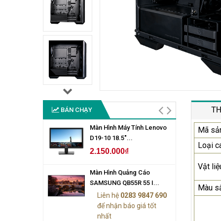
TH
BÁN CHẠY
Màn Hình Máy Tính Lenovo
Mã sả
D19-10 18.5"...
Loại c
2.150.000₫
Vật liệ
Màn Hình Quảng Cáo
SAMSUNG QB55R 55 I...
Màu s
Liên hệ
0283 9847 690
để nhận báo giá tốt
nhất