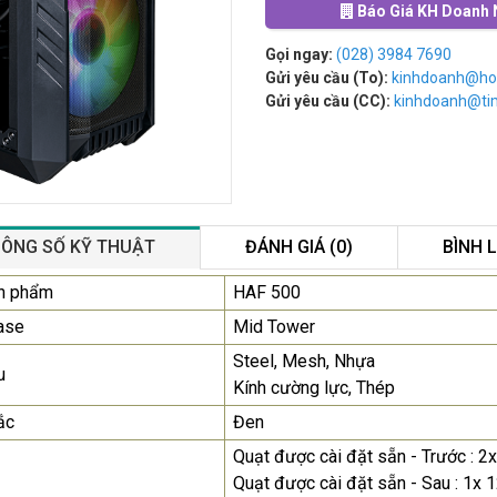
Báo Giá KH Doanh 
Gọi ngay:
(028) 3984 7690
Gửi yêu cầu (To):
kinhdoanh@ho
Gửi yêu cầu (CC):
kinhdoanh@t
ÔNG SỐ KỸ THUẬT
ĐÁNH GIÁ (0)
BÌNH 
Màn Hình Máy Tính Lenovo
n phẩm
HAF 500
D19-10 18.5"...
ase
Mid Tower
2.150.000₫
Steel, Mesh, Nhựa
u
Kính cường lực, Thép
Màn Hình Quảng Cáo
SAMSUNG QB55R 55 I...
ắc
Đen
Liên hệ
0283 9847 690
Quạt được cài đặt sẵn - Trước :
để nhận báo giá tốt
Quạt được cài đặt sẵn - Sau : 
nhất