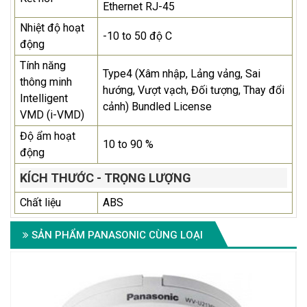
Ethernet RJ-45
Nhiệt độ hoạt
-10 to 50 độ C
động
Tính năng
Type4 (Xâm nhập, Lảng vảng, Sai
thông minh
hướng, Vượt vạch, Đối tượng, Thay đổi
Intelligent
cảnh) Bundled License
VMD (i-VMD)
Độ ẩm hoạt
10 to 90 %
động
KÍCH THƯỚC - TRỌNG LƯỢNG
Chất liệu
ABS
SẢN PHẨM PANASONIC CÙNG LOẠI