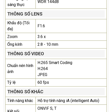
WDR 144dB
sáng thực
THÔNG SỐ LENS
Khẩu độ (Tối
F1.6
đa)
Zoom
3.6 x
Ống kính
2.8 - 10 mm
THÔNG SỐ VIDEO
H.265 Smart Coding
Chuẩn nén hình
H.264
ảnh
JPEG
Tỷ lệ
60 fps
THÔNG SỐ KHÁC
Tính năng khác
Hỗ trợ tính năng iA (intelligent Auto)
ONVIF S, T
Kết nối