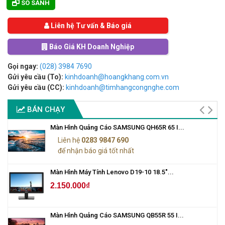
SO SÁNH
Liên hệ Tư vấn & Báo giá
Báo Giá KH Doanh Nghiệp
Gọi ngay:
(028) 3984 7690
Gửi yêu cầu (To):
kinhdoanh@hoangkhang.com.vn
Gửi yêu cầu (CC):
kinhdoanh@timhangcongnghe.com
BÁN CHẠY
Màn Hình Quảng Cáo SAMSUNG QH65R 65 I...
Liên hệ
0283 9847 690
để nhận báo giá tốt nhất
Màn Hình Máy Tính Lenovo D19-10 18.5"...
2.150.000₫
Màn Hình Quảng Cáo SAMSUNG QB55R 55 I...