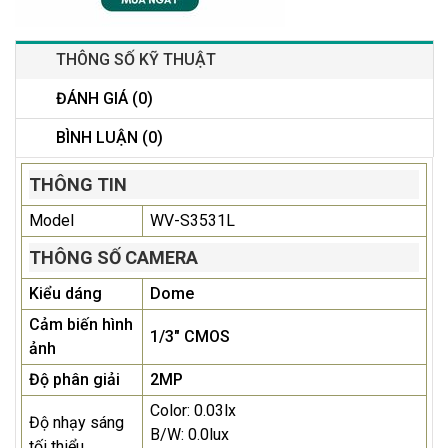
THÔNG SỐ KỸ THUẬT
ĐÁNH GIÁ (0)
BÌNH LUẬN (0)
THÔNG TIN
Model
WV-S3531L
THÔNG SỐ CAMERA
Kiểu dáng
Dome
Cảm biến hình
1/3" CMOS
ảnh
Độ phân giải
2MP
Color: 0.03lx
Độ nhạy sáng
B/W: 0.0lux
tối thiểu