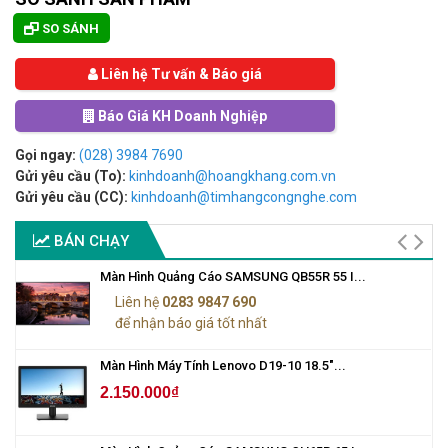
SO SÁNH
Liên hệ Tư vấn & Báo giá
Báo Giá KH Doanh Nghiệp
Gọi ngay:
(028) 3984 7690
Gửi yêu cầu (To):
kinhdoanh@hoangkhang.com.vn
Gửi yêu cầu (CC):
kinhdoanh@timhangcongnghe.com
BÁN CHẠY
Màn Hình Quảng Cáo SAMSUNG QB55R 55 I...
Liên hệ
0283 9847 690
để nhận báo giá tốt nhất
Màn Hình Máy Tính Lenovo D19-10 18.5"...
2.150.000₫