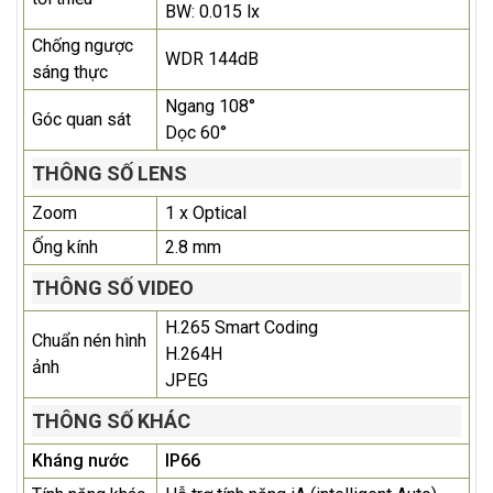
BW: 0.015 lx
Chống ngược
WDR 144dB
sáng thực
Ngang 108°
Góc quan sát
Dọc 60°
THÔNG SỐ LENS
Zoom
1 x Optical
Ống kính
2.8 mm
THÔNG SỐ VIDEO
H.265 Smart Coding
Chuẩn nén hình
H.264H
ảnh
JPEG
THÔNG SỐ KHÁC
Kháng nước
IP66