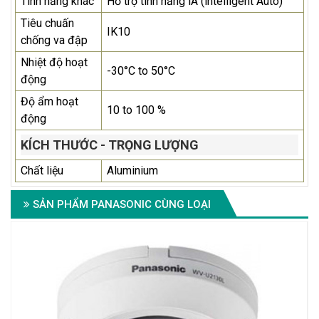
Tính năng khác
Hỗ trợ tính năng iA (intelligent Auto)
Tiêu chuấn
IK10
chống va đập
Nhiệt độ hoạt
-30°C to 50°C
động
Độ ẩm hoạt
10 to 100 %
động
KÍCH THƯỚC - TRỌNG LƯỢNG
Chất liệu
Aluminium
SẢN PHẨM PANASONIC CÙNG LOẠI