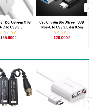
yển Đổi UGreen OTG
Cáp Chuyển Đổi UGreen USB
Cáp Chuyển 
-C To USB 3.0
Type-C to USB 3.0 dài 0.5m
T
155.000₫
120.000₫
2