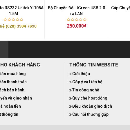
to RS232 Unitek Y-105A
Bộ Chuyển Đổi UGreen USB 2.0
Cáp Chuyể
1.5M
ra LAN
250.000₫
 hệ (028) 3984 7690
CHO KHÁCH HÀNG
THÔNG TIN WEBSITE
dẫn mua hàng
Giới thiệu
ẫn thanh toán
Góp ý và Liên hệ
ách bảo hành
Tin công nghệ
yển và giao nhận
Quy chế hoạt động
và hoàn tiền
Điều khoản giao dịch
 thông tin
Câu hỏi thường gặp