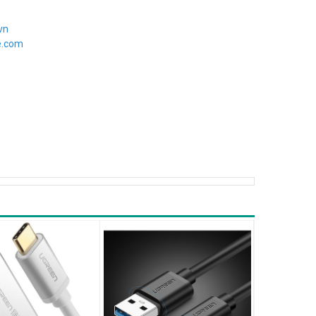
vn
e.com