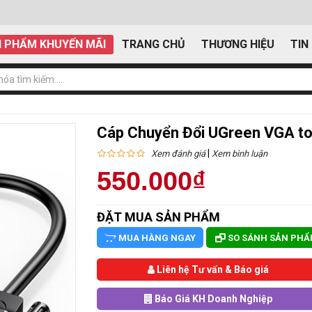
 PHẨM KHUYẾN MÃI
TRANG CHỦ
THƯƠNG HIỆU
TIN
Cáp Chuyển Đổi UGreen VGA t
|
Xem đánh giá
Xem bình luận
550.000₫
ĐẶT MUA SẢN PHẨM
MUA HÀNG NGAY
SO SÁNH SẢN PH
Liên hệ Tư vấn & Báo giá
Báo Giá KH Doanh Nghiệp