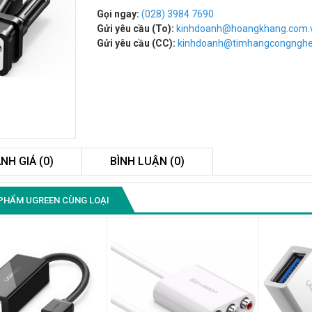
Gọi ngay:
(028) 3984 7690
Gửi yêu cầu (To):
kinhdoanh@hoangkhang.com.
Gửi yêu cầu (CC):
kinhdoanh@timhangcongngh
NH GIÁ (0)
BÌNH LUẬN (0)
Màn Hình Quảng Cáo
PHẨM UGREEN CÙNG LOẠI
SAMSUNG QH65R 65 I...
Liên hệ
0283 9847 690
để nhận báo giá tốt
nhất
Màn Hình Máy Tính Lenovo
D19-10 18.5"...
2.150.000₫