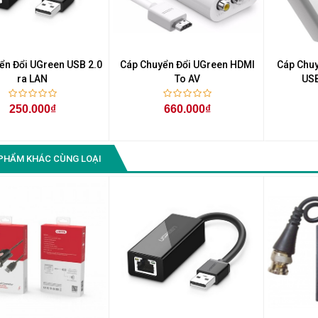
Màn Hình Quảng Cáo
SAMSUNG QB55R 55 I...
Liên hệ
0283 9847 690
ển Đổi UGreen USB 2.0
Cáp Chuyển Đổi UGreen HDMI
Cáp Chu
để nhận báo giá tốt
ra LAN
To AV
USB
nhất
250.000₫
660.000₫
PHẨM KHÁC CÙNG LOẠI