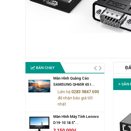
ĐÁ
BÁN CHẠY
Màn Hình Quảng Cáo
SẢN 
SAMSUNG QH65R 65 I...
Liên hệ
0283 9847 690
để nhận báo giá tốt
nhất
Màn Hình Máy Tính Lenovo
D19-10 18.5"...
2.150.000₫