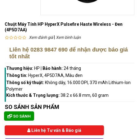
Chuột Máy Tính HP HyperX Pulsefire Haste Wireless - Đen
(4P5D7AA)
|
Xem đánh giá
Xem bình luận
Liên hệ
0283 9847 690
để nhận được báo giá
tốt nhất
Thương hiệu:
HP
|
Bảo hành:
24 tháng
Thông tin:
HyperX, 4P5D7AA, Màu đen
Thông số kỹ thuật:
Không dây, 16.000 DPI, 370 mAh Lithium-Ion
Polymer
Kích thước & Trọng lượng:
38.2 x 66.8 mm, 60 gram
SO SÁNH SẢN PHẨM
SO SÁNH
Liên hệ Tư vấn & Báo giá