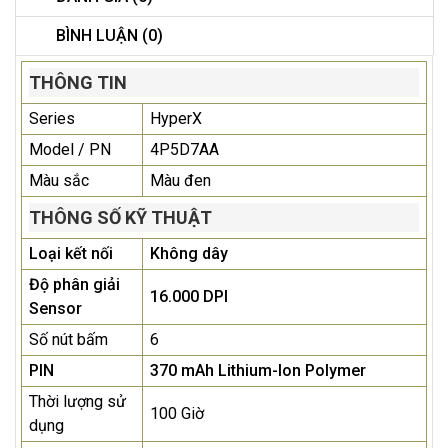
BÌNH LUẬN (0)
THÔNG TIN
Series
HyperX
Model / PN
4P5D7AA
Màu sắc
Màu đen
THÔNG SỐ KỸ THUẬT
Loại kết nối
Không dây
Độ phân giải
16.000 DPI
Sensor
Số nút bấm
6
PIN
370 mAh Lithium-Ion Polymer
Thời lượng sử
100 Giờ
dụng