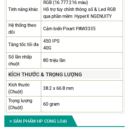
RGB (16.777.216 màu)
Tính năng khác
Hỗ trợ tùy chỉnh thông số & Led RGB
qua phần mềm: HyperX NGENUITY
Hệ thống theo
Cảm biến:Pixart PAW3335
dõi
450 IPS
Tăng tốc tối đa
40G
Số lần nhấp
80 triệu lần
chuột
KÍCH THƯỚC & TRỌNG LƯỢNG
Kích thước
38.2 x 66.8 mm
(Chuột)
Trọng lượng
60 gram
(Chuột)
SẢN PHẨM HP CÙNG LOẠI