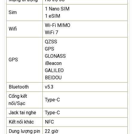
1 Nano SIM
Sim
1 eSIM
Wi-Fi MIMO
Wifi
WiFi 7
QZSS
GPS
GLONASS
GPS
iBeacon
GALILEO
BEIDOU
Bluetooth
v5.3
Cổng kết
Type-C
nối/Sạc
Jack tai nghe
Type-C
Kết nối khác
NFC
Dung lượng pin
22 giờ