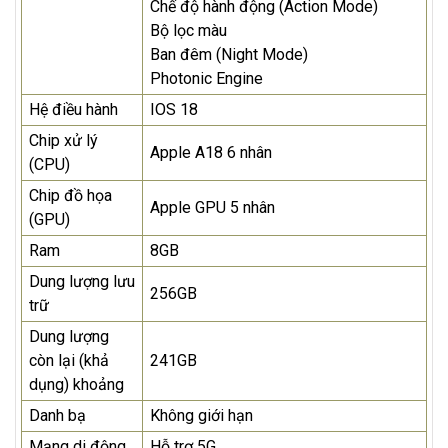
Chế độ hành động (Action Mode)
Bộ lọc màu
Ban đêm (Night Mode)
Photonic Engine
Hệ điều hành
IOS 18
Chip xử lý
Apple A18 6 nhân
(CPU)
Chip đồ họa
Apple GPU 5 nhân
(GPU)
Ram
8GB
Dung lượng lưu
256GB
trữ
Dung lượng
còn lại (khả
241GB
dụng) khoảng
Danh bạ
Không giới hạn
Mạng di động
Hỗ trợ 5G