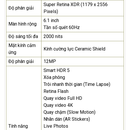
Super Retina XDR (1179 x 2556
Độ phân giải
Pixels)
6.1 inch
Màn hình rộng
Tần số quét 60Hz
Độ sáng tối đa
2000 nits
Mặt kính cảm
Kính cường lực Ceramic Shield
ứng
Độ phân giải
12MP
Smart HDR 5
Xóa phông
Trôi nhanh thời gian (Time Lapse)
Retina Flash
Quay video Full HD
Quay video 4K
Quay chậm (Slow Motion)
Nhãn dán (AR Stickers)
Tính năng
Live Photos