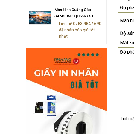
Độ phâ
Màn Hình Quảng Cáo
SAMSUNG QH65R 65 I...
Màn hì
Liên hệ
0283 9847 690
để nhận báo giá tốt
Độ sán
nhất
Mặt kí
Độ phâ
Tính n