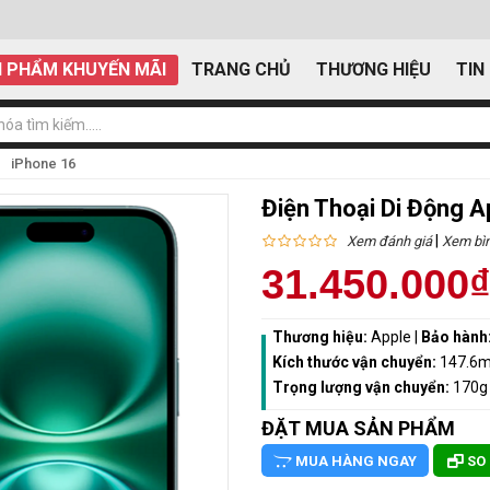
 PHẨM KHUYẾN MÃI
TRANG CHỦ
THƯƠNG HIỆU
TIN
iPhone 16
Điện Thoại Di Động 
|
Xem đánh giá
Xem bìn
31.450.000
Thương hiệu:
Apple
|
Bảo hành
Kích thước vận chuyển:
147.6
Trọng lượng vận chuyển:
170g
ĐẶT MUA SẢN PHẨM
MUA HÀNG NGAY
SO