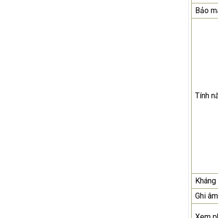
Bảo mậ
Tính n
Kháng 
Ghi âm
Xem p