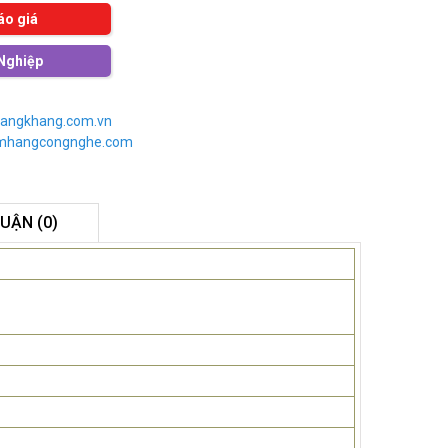
áo giá
Nghiệp
angkhang.com.vn
imhangcongnghe.com
LUẬN (0)