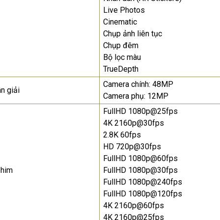
Live Photos
Cinematic
Chụp ảnh liên tục
Chụp đêm
Bộ lọc màu
TrueDepth
Camera chính: 48MP
n giải
Camera phụ: 12MP
FullHD 1080p@25fps
4K 2160p@30fps
2.8K 60fps
HD 720p@30fps
FullHD 1080p@60fps
phim
FullHD 1080p@30fps
FullHD 1080p@240fps
FullHD 1080p@120fps
4K 2160p@60fps
4K 2160p@25fps