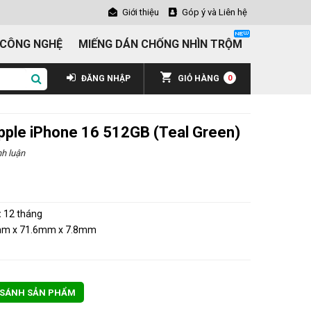
Giới thiệu
Góp ý và Liên hệ
 CÔNG NGHỆ
MIẾNG DÁN CHỐNG NHÌN TRỘM
ĐĂNG NHẬP
GIỎ HÀNG
0
Apple iPhone 16 512GB (Teal Green)
h luận
₫
:
12 tháng
mm x 71.6mm x 7.8mm
 SÁNH SẢN PHẨM