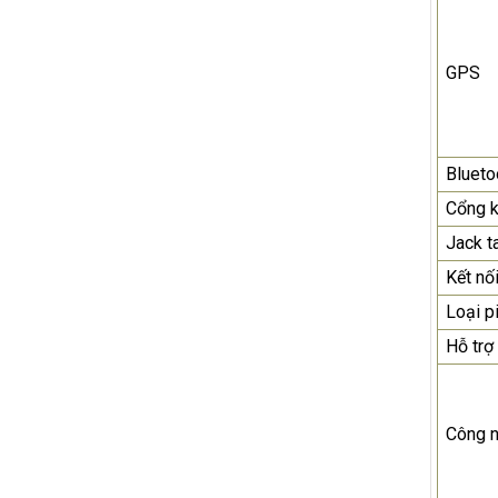
GPS
Blueto
Cổng k
Jack t
Kết nố
Loại p
Hỗ trợ
Công n