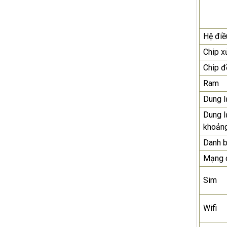
Hệ điề
Chip x
Chip đ
Ram
Dung l
Dung l
khoản
Danh 
Mạng 
Sim
Wifi