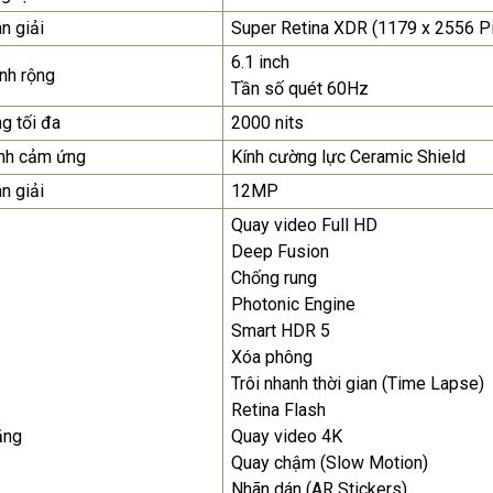
n giải
Super Retina XDR (1179 x 2556 Pi
Màn Hình Quảng Cáo
SAMSUNG QH65R 65 I...
6.1 inch
nh rộng
Tần số quét 60Hz
Liên hệ
0283 9847 690
để nhận báo giá tốt
g tối đa
2000 nits
nhất
nh cảm ứng
Kính cường lực Ceramic Shield
n giải
12MP
Quay video Full HD
Deep Fusion
Chống rung
Photonic Engine
Smart HDR 5
Xóa phông
Trôi nhanh thời gian (Time Lapse)
Retina Flash
ăng
Quay video 4K
Quay chậm (Slow Motion)
Nhãn dán (AR Stickers)