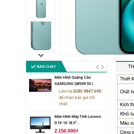
TH
BÁN CHẠY
Màn Hình Quảng Cáo
Thiết 
SAMSUNG QB55R 55 I...
Liên hệ
0283 9847 690
Chất li
để nhận báo giá tốt
nhất
Kích t
Khối l
Màn Hình Máy Tính Lenovo
Màu s
D19-10 18.5"...
2.150.000₫
Công n