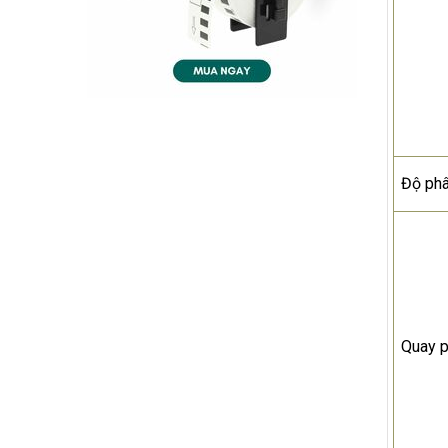
Độ phâ
Quay 