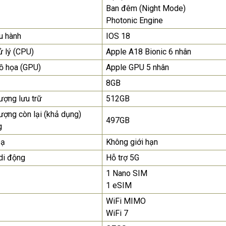
Ban đêm (Night Mode)
Photonic Engine
u hành
IOS 18
ử lý (CPU)
Apple A18 Bionic 6 nhân
ồ họa (GPU)
Apple GPU 5 nhân
8GB
ượng lưu trữ
512GB
ượng còn lại (khả dụng)
497GB
g
bạ
Không giới hạn
di động
Hỗ trợ 5G
1 Nano SIM
1 eSIM
WiFi MIMO
WiFi 7