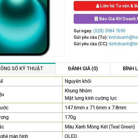
Liên hệ Tư vấn & B
Báo Giá KH Doanh 
Gọi ngay:
(028) 3984 7690
Gửi yêu cầu (To):
kinhdoanh@ho
Gửi yêu cầu (CC):
kinhdoanh@t
ÔNG SỐ KỸ THUẬT
ĐÁNH GIÁ (0)
BÌNH 
Màn Hình Quảng Cáo
Kế
Nguyên khối
SAMSUNG QB55R 55 I...
Khung Nhôm
ệu
Liên hệ
0283 9847 690
Mặt lưng kính cường lực
để nhận báo giá tốt
nhất
hước
147.6mm x 71.6mm x 7.8mm
ượng
170g
Màn Hình Máy Tính Lenovo
ắc
Màu Xanh Mòng Két (Teal Green)
D19-10 18.5"...
2.150.000₫
ghệ màn hình
OLED