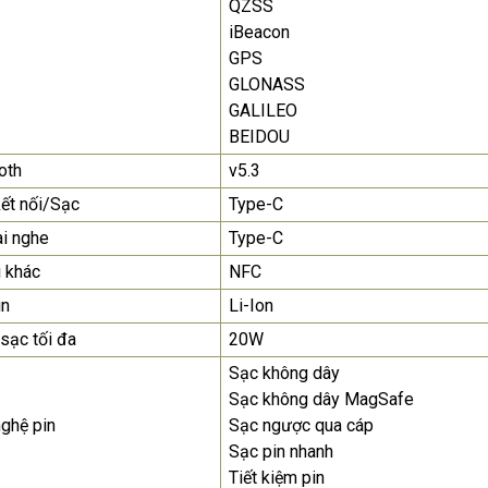
QZSS
iBeacon
GPS
GLONASS
GALILEO
BEIDOU
oth
v5.3
ết nối/Sạc
Type-C
ai nghe
Type-C
i khác
NFC
in
Li-Ion
 sạc tối đa
20W
Sạc không dây
Sạc không dây MagSafe
ghệ pin
Sạc ngược qua cáp
Sạc pin nhanh
Tiết kiệm pin