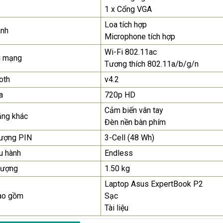
1 x Cổng VGA
Loa tích hợp
anh
Microphone tích hợp
Wi-Fi 802.11ac
i mạng
Tương thích 802.11a/b/g/n
oth
v4.2
a
720p HD
Cảm biến vân tay
ăng khác
Đèn nền bàn phím
lượng PIN
3-Cell (48 Wh)
u hành
Endless
lượng
1.50 kg
Laptop Asus ExpertBook P2
ao gồm
Sạc
Tài liệu