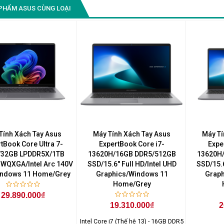
PHẨM ASUS CÙNG LOẠI
Tính Xách Tay Asus
Máy Tính Xách Tay Asus
Máy Tí
tBook Core Ultra 7-
ExpertBook Core i7-
Expe
/32GB LPDDR5X/1TB
13620H/16GB DDR5/512GB
13620H
 WQXGA/Intel Arc 140V
SSD/15.6" Full HD/Intel UHD
SSD/15.6
ndows 11 Home/Grey
Graphics/Windows 11
Graph
Home/Grey
29.890.000₫
19.310.000₫
2
Intel Core i7 (Thế hệ 13) - 16GB DDR5