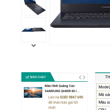
TH
BÁN CHẠY
Màn Hình Quảng Cáo
Model,
SAMSUNG QH65R 65 I...
Mã sả
Liên hệ
0283 9847 690
Màu s
để nhận báo giá tốt
nhất
CPU