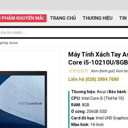
 PHẨM KHUYẾN MÃI
TRANG CHỦ
THƯƠNG HIỆU
TIN
aptop Asus
Máy Tính Xách Tay 
Core i5-10210U/8GB
|
Xem đánh giá
Xem bìn
Liên hệ (028) 3984 7690
Thương hiệu:
Asus
|
Bảo hành:
CPU:
Intel Core i5 (Thế hệ 10)
RAM:
8GB
Ổ cứng:
256GB SSD
Card đồ họa:
Intel UHD Graphic
Màn hình:
14-Inch