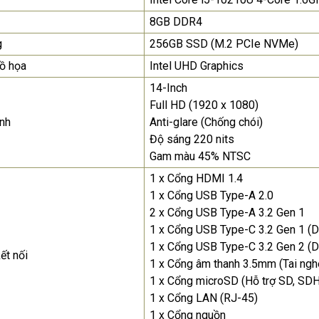
8GB DDR4
Màn Hình Máy Tính Lenovo
D19-10 18.5"...
g
256GB SSD (M.2 PCIe NVMe)
2.150.000₫
ồ họa
Intel UHD Graphics
14-Inch
Màn Hình Quảng Cáo
SAMSUNG QB55R 55 I...
Full HD (1920 x 1080)
nh
Anti-glare (Chống chói)
Liên hệ
0283 9847 690
để nhận báo giá tốt
Độ sáng 220 nits
nhất
Gam màu 45% NTSC
1 x Cổng HDMI 1.4
1 x Cổng USB Type-A 2.0
2 x Cổng USB Type-A 3.2 Gen 1
1 x Cổng USB Type-C 3.2 Gen 1 (D
1 x Cổng USB Type-C 3.2 Gen 2 (D
ết nối
1 x Cổng âm thanh 3.5mm (Tai ng
1 x Cổng microSD (Hỗ trợ SD, SD
1 x Cổng LAN (RJ-45)
1 x Cổng nguồn