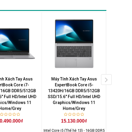
nh Xách Tay Asus
Máy Tính Xách Tay Asus
Máy Tín
rtBook Core i7-
ExpertBook Core i5-
Expert
/16GB DDR5/512GB
13420H/16GB DDR5/512GB
13420H/
" Full HD/Intel UHD
SSD/15.6" Full HD/Intel UHD
SSD/15.6" 
ics/Windows 11
Graphics/Windows 11
Graphi
Home/Grey
Home/Grey
H
0.490.000₫
15.130.000₫
15
Intel Core i5 (Thế hệ 13) - 16GB DDR5