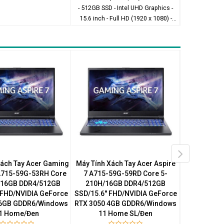
- 512GB SSD - Intel UHD Graphics -
15.6 inch - Full HD (1920 x 1080) -
Windows 11 Home
Xách Tay Acer Gaming
Máy Tính Xách Tay Acer Aspire
Máy Tính Xá
 A715-59G-53RH Core
7 A715-59G-59RD Core 5-
7 A715-5
/16GB DDR4/512GB
210H/16GB DDR4/512GB
210H/16
' FHD/NVIDIA GeForce
SSD/15.6'' FHD/NVIDIA GeForce
SSD/15.6'' 
 6GB GDDR6/Windows
RTX 3050 4GB GDDR6/Windows
RTX 3050 4
1 Home/Đen
11 Home SL/Đen
11 H