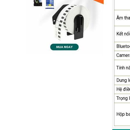
Âm th
Kết nố
Blueto
Camer
Tính n
Dung 
Hệ điề
Trọng 
Hộp b