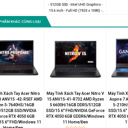
- 512GB SSD - Intel UHD Graphics -
15.6 inch - Full HD (1920 x 1080) -
Windows 11 Home
PHẨM KHÁC CÙNG LOẠI
h Xách Tay Acer Nitro
Máy Tính Xách Tay Acer Nitro V
Máy Tính 
l ANV15 -42-R5EF AMD
15 ANV15-41-R732 AMD Ryzen
Aspire 7
en 5-7640HS/16GB
5 6600H/16GB DDR5/512GB
5-210H
/512GB SSD/NVIDIA
SSD/15.6'' FHD/NVIDIA GeForce
SSD/15.6'
orce RTX 4050 6GB
RTX 4050 6GB GDDR6/Windows
RTX 4050
5.6'' FHD/Windows 11
11 Home/Đen
1
Home/Đen