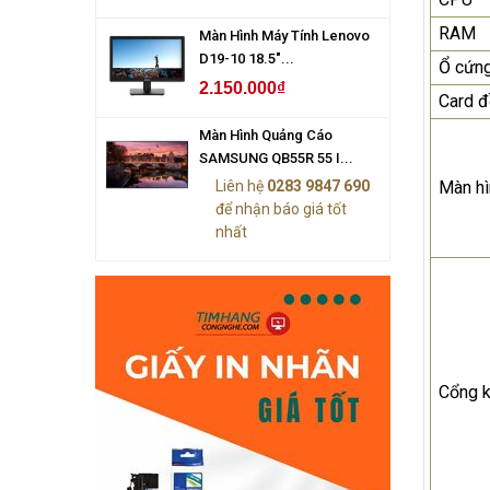
RAM
Màn Hình Máy Tính Lenovo
D19-10 18.5"...
Ổ cứn
2.150.000₫
Card đ
Màn Hình Quảng Cáo
SAMSUNG QB55R 55 I...
Liên hệ
0283 9847 690
Màn hì
để nhận báo giá tốt
nhất
Cổng k