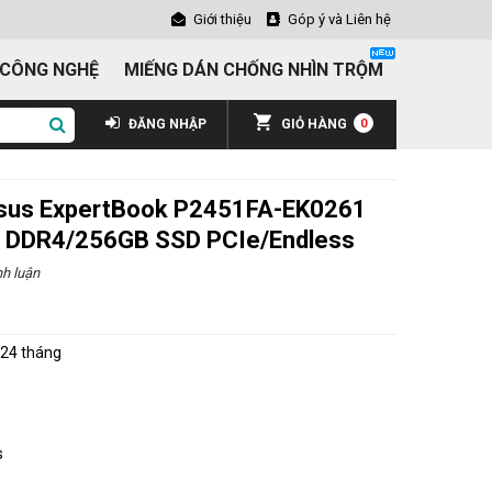
Giới thiệu
Góp ý và Liên hệ
 CÔNG NGHỆ
MIẾNG DÁN CHỐNG NHÌN TRỘM
ĐĂNG NHẬP
GIỎ HÀNG
0
Asus ExpertBook P2451FA-EK0261
 DDR4/256GB SSD PCIe/Endless
h luận
24 tháng
s