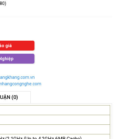
080)
áo giá
Nghiệp
angkhang.com.vn
imhangcongnghe.com
LUẬN (0)
GHz/2.1GHz (Up to 4.2GHz 6MB Cache)