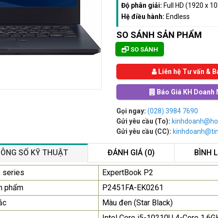
Độ phân giải:
Full HD (1920 x 1
Hệ điều hành:
Endless
SO SÁNH SẢN PHẨM
SO SÁNH
Liên hệ Tư vấn & B
Báo Giá KH Doanh 
Gọi ngay:
(028) 3984 7690
Gửi yêu cầu (To):
kinhdoanh@ho
Gửi yêu cầu (CC):
kinhdoanh@t
ÔNG SỐ KỸ THUẬT
ĐÁNH GIÁ (0)
BÌNH 
Màn Hình Quảng Cáo
 series
ExpertBook P2
SAMSUNG QH65R 65 I...
n phẩm
P2451FA-EK0261
Liên hệ
0283 9847 690
ắc
Màu đen (Star Black)
để nhận báo giá tốt
nhất
Intel Core i5-10210U 4-Core 1.6