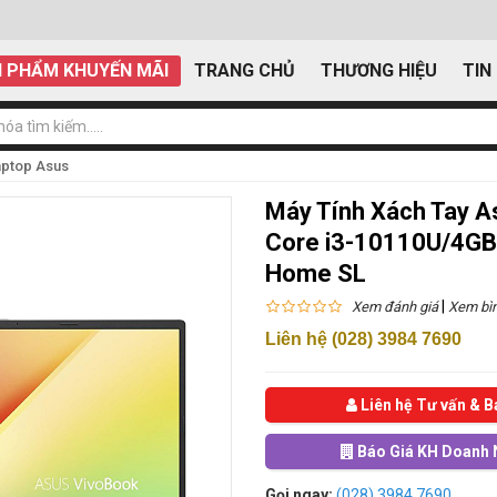
 PHẨM KHUYẾN MÃI
TRANG CHỦ
THƯƠNG HIỆU
TIN
aptop Asus
Máy Tính Xách Tay 
Core i3-10110U/4GB
Home SL
|
Xem đánh giá
Xem bìn
Liên hệ (028) 3984 7690
Liên hệ Tư vấn & B
Báo Giá KH Doanh 
Gọi ngay:
(028) 3984 7690