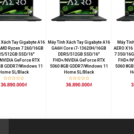
 Xách Tay Gigabyte A16
Máy Tính Xách Tay Gigabyte A16
Máy Tính
MD Ryzen 7 260/16GB
GA6H Core i7-13620H/16GB
AERO X16 
5/512GB SSD/16''
DDR5/512GB SSD/16''
7 350/16G
NVIDIA GeForce RTX
FHD+/NVIDIA GeForce RTX
FHD+/NV
GB GDDR7/Windows 11
5060 8GB GDDR7/Windows 11
5060 8GB
Home SL/Black
Home SL/Black
H
36.890.000₫
36.890.000₫
3