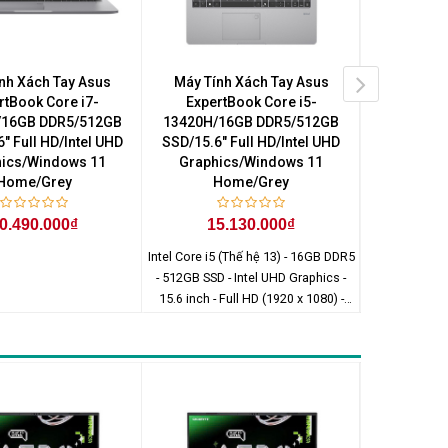
nh Xách Tay Asus
Máy Tính Xách Tay Asus
Máy Tín
rtBook Core i7-
ExpertBook Core i5-
Expert
/16GB DDR5/512GB
13420H/16GB DDR5/512GB
13420H/
" Full HD/Intel UHD
SSD/15.6" Full HD/Intel UHD
SSD/15.6" 
ics/Windows 11
Graphics/Windows 11
Graphi
Home/Grey
Home/Grey
H
0.490.000₫
15.130.000₫
15
Intel Core i5 (Thế hệ 13) - 16GB DDR5
- 512GB SSD - Intel UHD Graphics -
15.6 inch - Full HD (1920 x 1080) -
Windows 11 Home