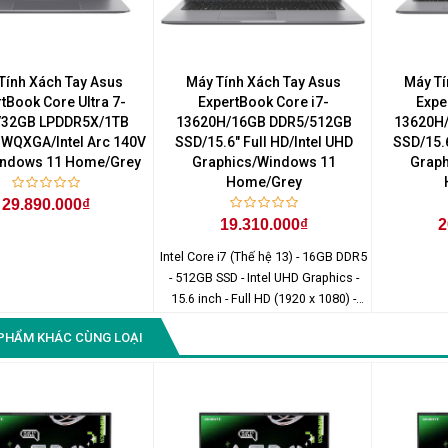
Màn Hình Quảng Cáo
SAMSUNG QH65R 65 I...
Liên hệ
0283 9847 690
Tính Xách Tay Asus
Máy Tính Xách Tay Asus
Máy Tí
để nhận báo giá tốt
tBook Core Ultra 7-
ExpertBook Core i7-
Expe
nhất
/32GB LPDDR5X/1TB
13620H/16GB DDR5/512GB
13620H
 WQXGA/Intel Arc 140V
SSD/15.6" Full HD/Intel UHD
SSD/15.6
ndows 11 Home/Grey
Graphics/Windows 11
Graph
Home/Grey
29.890.000₫
19.310.000₫
2
Intel Core i7 (Thế hệ 13) - 16GB DDR5
- 512GB SSD - Intel UHD Graphics -
15.6 inch - Full HD (1920 x 1080) -
Windows 11 Home
PHẨM KHÁC CÙNG LOẠI