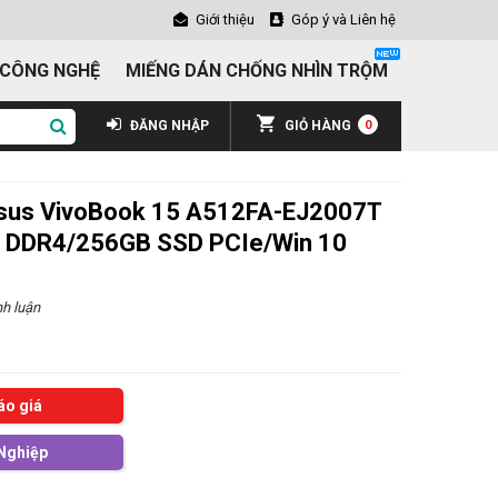
Giới thiệu
Góp ý và Liên hệ
 CÔNG NGHỆ
MIẾNG DÁN CHỐNG NHÌN TRỘM
ĐĂNG NHẬP
GIỎ HÀNG
0
Asus VivoBook 15 A512FA-EJ2007T
 DDR4/256GB SSD PCIe/Win 10
h luận
áo giá
Nghiệp