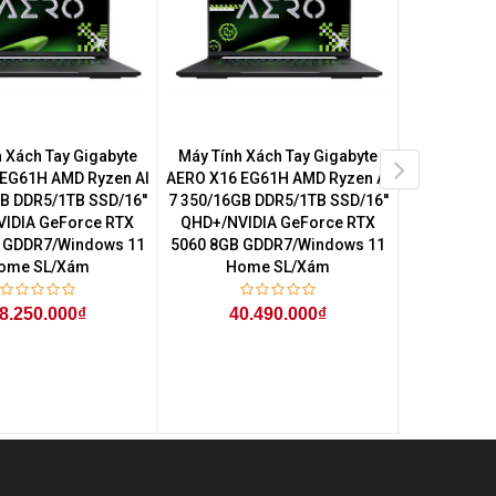
 Xách Tay Gigabyte
Máy Tính Xách Tay Gigabyte
Máy Tính Xá
EG61H AMD Ryzen AI
AERO X16 EG61H AMD Ryzen AI
GA6H Core
B DDR5/1TB SSD/16''
7 350/16GB DDR5/1TB SSD/16''
DDR5/5
IDIA GeForce RTX
QHD+/NVIDIA GeForce RTX
FHD+/NVI
 GDDR7/Windows 11
5060 8GB GDDR7/Windows 11
5050 8GB 
ome SL/Xám
Home SL/Xám
Hom
8.250.000₫
40.490.000₫
35