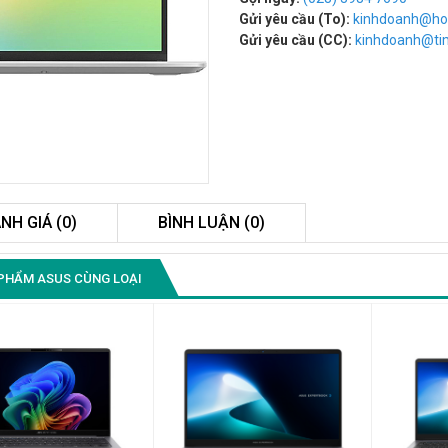
Gửi yêu cầu (To):
kinhdoanh@ho
Gửi yêu cầu (CC):
kinhdoanh@t
NH GIÁ (0)
BÌNH LUẬN (0)
Màn Hình Quảng Cáo
PHẨM ASUS CÙNG LOẠI
SAMSUNG QB55R 55 I...
Liên hệ
0283 9847 690
để nhận báo giá tốt
nhất
Màn Hình Máy Tính Lenovo
D19-10 18.5"...
2.150.000₫