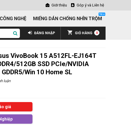
Giới thiệu
Góp ý và Liên hệ
 CÔNG NGHỆ
MIẾNG DÁN CHỐNG NHÌN TRỘM
ĐĂNG NHẬP
GIỎ HÀNG
0
Asus VivoBook 15 A512FL-EJ164T
 DDR4/512GB SSD PCIe/NVIDIA
 GDDR5/Win 10 Home SL
h luận
áo giá
Nghiệp