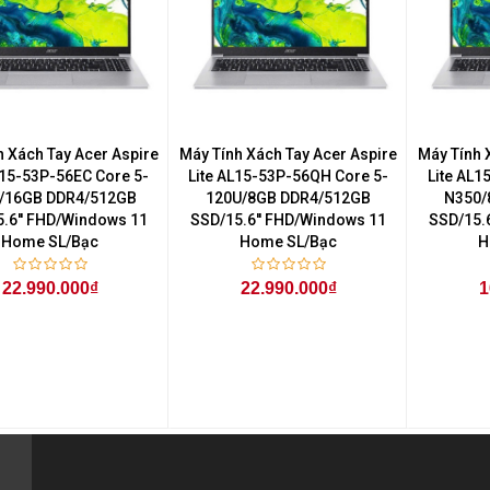
h Xách Tay Acer Aspire
Máy Tính Xách Tay Acer Aspire
Máy Tính 
L15-53P-56EC Core 5-
Lite AL15-53P-56QH Core 5-
Lite AL1
/16GB DDR4/512GB
120U/8GB DDR4/512GB
N350/
.6'' FHD/Windows 11
SSD/15.6'' FHD/Windows 11
SSD/15.
Home SL/Bạc
Home SL/Bạc
H
22.990.000₫
22.990.000₫
1