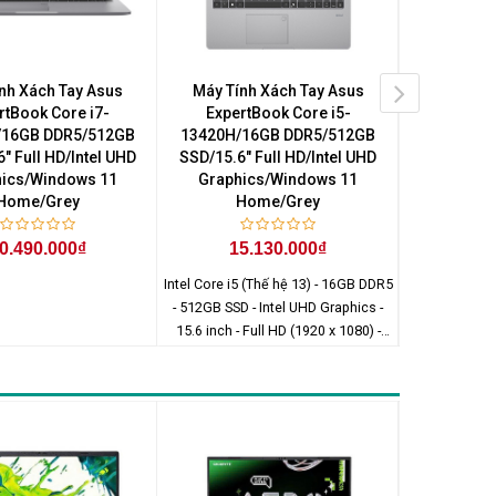
nh Xách Tay Asus
Máy Tính Xách Tay Asus
Máy Tín
rtBook Core i7-
ExpertBook Core i5-
Expert
/16GB DDR5/512GB
13420H/16GB DDR5/512GB
13420H/
" Full HD/Intel UHD
SSD/15.6" Full HD/Intel UHD
SSD/15.6" 
ics/Windows 11
Graphics/Windows 11
Graphi
Home/Grey
Home/Grey
H
0.490.000₫
15.130.000₫
15
Intel Core i5 (Thế hệ 13) - 16GB DDR5
- 512GB SSD - Intel UHD Graphics -
15.6 inch - Full HD (1920 x 1080) -
Windows 11 Home