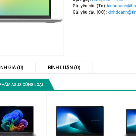
Gửi yêu cầu (To):
kinhdoanh@ho
Gửi yêu cầu (CC):
kinhdoanh@t
NH GIÁ (0)
BÌNH LUẬN (0)
Màn Hình Quảng Cáo
PHẨM ASUS CÙNG LOẠI
SAMSUNG QB55R 55 I...
Liên hệ
0283 9847 690
để nhận báo giá tốt
nhất
Màn Hình Máy Tính Lenovo
D19-10 18.5"...
2.150.000₫