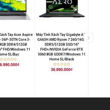
Xách Tay Acer Aspire
Máy Tính Xách Tay Gigabyte A16
Máy Tính Xá
5-36P-30TN Core 3-
GA63H AMD Ryzen 7 260/16GB
GA6H Core
8GB DDR4/512GB
DDR5/512GB SSD/16''
DDR5/5
6'' FHD/Windows 11
FHD+/NVIDIA GeForce RTX
FHD+/NVI
ome SL/Bạc
5060 8GB GDDR7/Windows 11
5060 8GB 
Home SL/Black
Hom
6.990.000₫
36.890.000₫
36