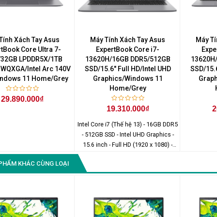
Màn Hình Quảng Cáo
SAMSUNG QH65R 65 I...
Liên hệ
0283 9847 690
Tính Xách Tay Asus
Máy Tính Xách Tay Asus
Máy Tí
để nhận báo giá tốt
tBook Core Ultra 7-
ExpertBook Core i7-
Expe
nhất
/32GB LPDDR5X/1TB
13620H/16GB DDR5/512GB
13620H
 WQXGA/Intel Arc 140V
SSD/15.6" Full HD/Intel UHD
SSD/15.6
ndows 11 Home/Grey
Graphics/Windows 11
Graph
Home/Grey
29.890.000₫
19.310.000₫
2
Intel Core i7 (Thế hệ 13) - 16GB DDR5
- 512GB SSD - Intel UHD Graphics -
15.6 inch - Full HD (1920 x 1080) -
Windows 11 Home
PHẨM KHÁC CÙNG LOẠI