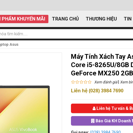
 PHẨM KHUYẾN MÃI
TRANG CHỦ
THƯƠNG HIỆU
TIN
aptop Asus
Máy Tính Xách Tay 
Core i5-8265U/8GB
GeForce MX250 2GB
|
Xem đánh giá
Xem bìn
Liên hệ (028) 3984 7690
Liên hệ Tư vấn & B
Báo Giá KH Doanh 
Gọi ngay:
(028) 3984 7690