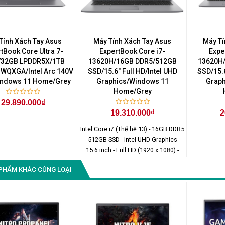
Màn Hình Quảng Cáo
SAMSUNG QH65R 65 I...
Liên hệ
0283 9847 690
Tính Xách Tay Asus
Máy Tính Xách Tay Asus
Máy Tí
để nhận báo giá tốt
tBook Core Ultra 7-
ExpertBook Core i7-
Expe
nhất
/32GB LPDDR5X/1TB
13620H/16GB DDR5/512GB
13620H
 WQXGA/Intel Arc 140V
SSD/15.6" Full HD/Intel UHD
SSD/15.6
ndows 11 Home/Grey
Graphics/Windows 11
Graph
Home/Grey
29.890.000₫
19.310.000₫
2
Intel Core i7 (Thế hệ 13) - 16GB DDR5
- 512GB SSD - Intel UHD Graphics -
15.6 inch - Full HD (1920 x 1080) -
Windows 11 Home
PHẨM KHÁC CÙNG LOẠI