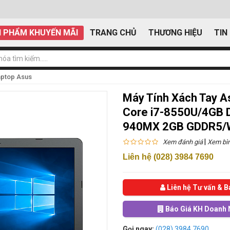
 PHẨM KHUYẾN MÃI
TRANG CHỦ
THƯƠNG HIỆU
TIN
aptop Asus
Máy Tính Xách Tay 
Core i7-8550U/4GB
940MX 2GB GDDR5/W
|
Xem đánh giá
Xem bìn
Liên hệ (028) 3984 7690
Liên hệ Tư vấn & B
Báo Giá KH Doanh 
Gọi ngay:
(028) 3984 7690