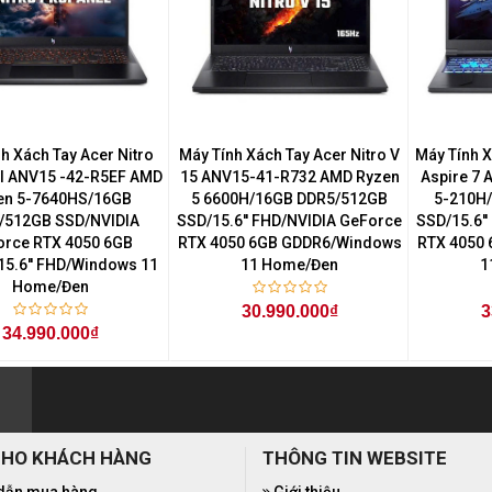
h Xách Tay Acer Nitro
Máy Tính Xách Tay Acer Nitro V
Máy Tính 
l ANV15 -42-R5EF AMD
15 ANV15-41-R732 AMD Ryzen
Aspire 7
en 5-7640HS/16GB
5 6600H/16GB DDR5/512GB
5-210H
/512GB SSD/NVIDIA
SSD/15.6'' FHD/NVIDIA GeForce
SSD/15.6'
orce RTX 4050 6GB
RTX 4050 6GB GDDR6/Windows
RTX 4050
5.6'' FHD/Windows 11
11 Home/Đen
1
Home/Đen
30.990.000₫
3
34.990.000₫
CHO KHÁCH HÀNG
THÔNG TIN WEBSITE
dẫn mua hàng
Giới thiệu