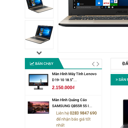
ĐÁ
BÁN CHẠY
Màn Hình Máy Tính Lenovo
SẢN 
D19-10 18.5"...
2.150.000₫
Màn Hình Quảng Cáo
SAMSUNG QB55R 55 I...
Liên hệ
0283 9847 690
để nhận báo giá tốt
nhất