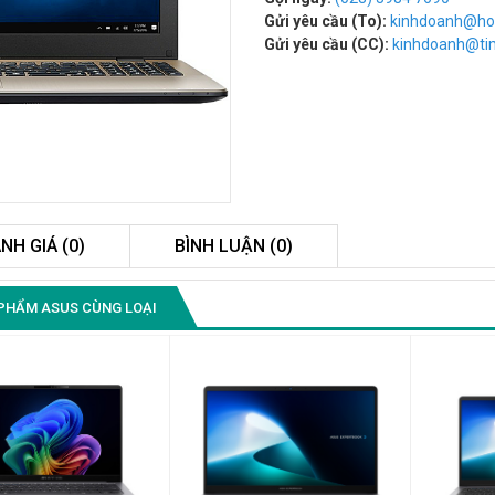
Gửi yêu cầu (To):
kinhdoanh@ho
Gửi yêu cầu (CC):
kinhdoanh@t
NH GIÁ (0)
BÌNH LUẬN (0)
Màn Hình Máy Tính Lenovo
PHẨM ASUS CÙNG LOẠI
D19-10 18.5"...
2.150.000₫
Màn Hình Quảng Cáo
SAMSUNG QB55R 55 I...
Liên hệ
0283 9847 690
để nhận báo giá tốt
nhất