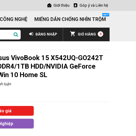
Giới thiệu
Góp ý và Liên hệ
 CÔNG NGHỆ
MIẾNG DÁN CHỐNG NHÌN TRỘM
ĐĂNG NHẬP
GIỎ HÀNG
0
Asus VivoBook 15 X542UQ-GO242T
 DDR4/1TB HDD/NVIDIA GeForce
in 10 Home SL
h luận
áo giá
Nghiệp