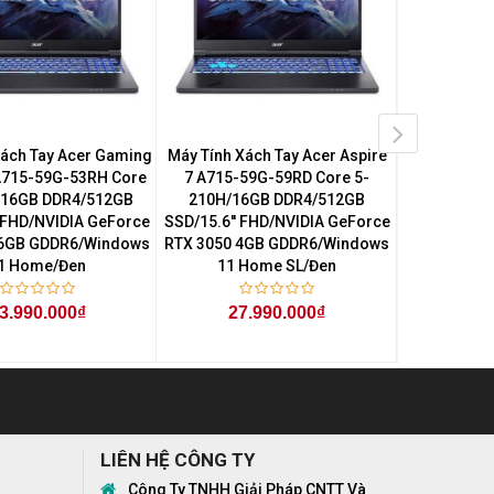
Xách Tay Acer Gaming
Máy Tính Xách Tay Acer Aspire
Máy Tính Xá
 A715-59G-53RH Core
7 A715-59G-59RD Core 5-
7 A715-5
/16GB DDR4/512GB
210H/16GB DDR4/512GB
210H/16
' FHD/NVIDIA GeForce
SSD/15.6'' FHD/NVIDIA GeForce
SSD/15.6'' 
 6GB GDDR6/Windows
RTX 3050 4GB GDDR6/Windows
RTX 3050 4
1 Home/Đen
11 Home SL/Đen
11 H
3.990.000₫
27.990.000₫
27
LIÊN HỆ CÔNG TY
Công Ty TNHH Giải Pháp CNTT Và