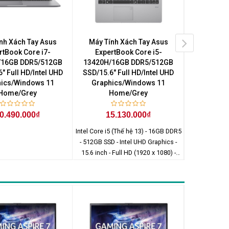
nh Xách Tay Asus
Máy Tính Xách Tay Asus
Máy Tín
rtBook Core i7-
ExpertBook Core i5-
Expert
/16GB DDR5/512GB
13420H/16GB DDR5/512GB
13420H/
" Full HD/Intel UHD
SSD/15.6" Full HD/Intel UHD
SSD/15.6" 
ics/Windows 11
Graphics/Windows 11
Graphi
Home/Grey
Home/Grey
H
0.490.000₫
15.130.000₫
15
Intel Core i5 (Thế hệ 13) - 16GB DDR5
- 512GB SSD - Intel UHD Graphics -
15.6 inch - Full HD (1920 x 1080) -
Windows 11 Home