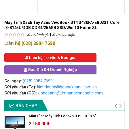
Máy Tính Xách Tay Asus VivoBook S14 S430FA-EB033T Core
i3-8145U/4GB DDR4/256GB SSD/Win 10 Home SL
|
Xem đánh giá
Xem bình luận
Liên hệ (028) 3984 7690
Liên hệ Tư vấn & Báo giá
Báo Giá KH Doanh Nghiệp
Gọi ngay:
(028) 3984 7690
Gửi yêu cầu (To):
kinhdoanh@hoangkhang.com.vn
Gửi yêu cầu (CC):
kinhdoanh@timhangcongnghe.com
BÁN CHẠY
Màn Hình Máy Tính Lenovo D19-10 18.5"...
2.150.000₫