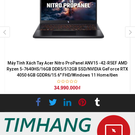
7
Máy Tính Xách Tay Acer Nitro ProPanel ANV15 -42-R5EF AMD
M
0
Ryzen 5-7640HS/16GB DDR5/512GB SSD/NVIDIA GeForce RTX
4050 6GB GDDR6/15.6'' FHD/Windows 11 Home/Đen
34.990.000₫