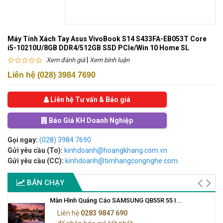
Máy Tính Xách Tay Asus VivoBook S14 S433FA-EB053T Core
i5-10210U/8GB DDR4/512GB SSD PCIe/Win 10 Home SL
|
Xem đánh giá
Xem bình luận
Liên hệ (028) 3984 7690
Liên hệ Tư vấn & Báo giá
Báo Giá KH Doanh Nghiệp
Gọi ngay:
(028) 3984 7690
Gửi yêu cầu (To):
kinhdoanh@hoangkhang.com.vn
Gửi yêu cầu (CC):
kinhdoanh@timhangcongnghe.com
BÁN CHẠY
Màn Hình Quảng Cáo SAMSUNG QB55R 55 I...
Liên hệ
0283 9847 690