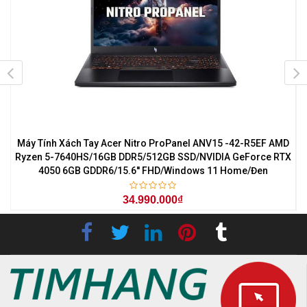
7
Máy Tính Xách Tay Acer Nitro ProPanel ANV15 -42-R5EF AMD
M
0
Ryzen 5-7640HS/16GB DDR5/512GB SSD/NVIDIA GeForce RTX
4050 6GB GDDR6/15.6'' FHD/Windows 11 Home/Đen
34.990.000₫