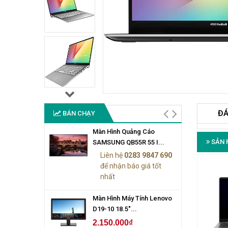
ĐÁ
BÁN CHẠY
Màn Hình Quảng Cáo
SẢN 
SAMSUNG QB55R 55 I...
Liên hệ
0283 9847 690
để nhận báo giá tốt
nhất
Màn Hình Máy Tính Lenovo
D19-10 18.5"...
2.150.000₫