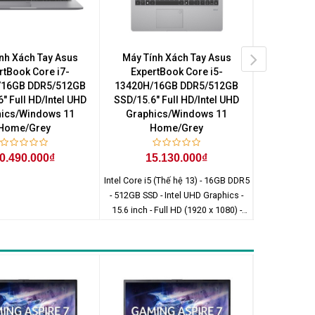
nh Xách Tay Asus
Máy Tính Xách Tay Asus
Máy Tín
rtBook Core i7-
ExpertBook Core i5-
Expert
/16GB DDR5/512GB
13420H/16GB DDR5/512GB
13420H/
" Full HD/Intel UHD
SSD/15.6" Full HD/Intel UHD
SSD/15.6" 
ics/Windows 11
Graphics/Windows 11
Graphi
Home/Grey
Home/Grey
H
0.490.000₫
15.130.000₫
15
Intel Core i5 (Thế hệ 13) - 16GB DDR5
- 512GB SSD - Intel UHD Graphics -
15.6 inch - Full HD (1920 x 1080) -
Windows 11 Home