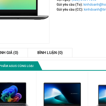
Gửi yêu cầu (To):
kinhdoanh@ho
Gửi yêu cầu (CC):
kinhdoanh@t
NH GIÁ (0)
BÌNH LUẬN (0)
Màn Hình Quảng Cáo
PHẨM ASUS CÙNG LOẠI
SAMSUNG QB55R 55 I...
Liên hệ
0283 9847 690
để nhận báo giá tốt
nhất
Màn Hình Máy Tính Lenovo
D19-10 18.5"...
2.150.000₫