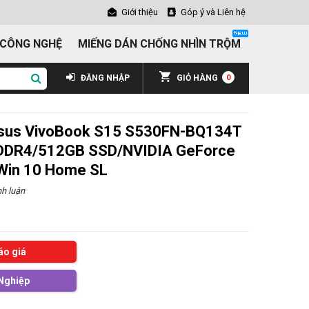
Giới thiệu
Góp ý và Liên hệ
 CÔNG NGHỆ
MIẾNG DÁN CHỐNG NHÌN TRỘM
ĐĂNG NHẬP
GIỎ HÀNG
0
Asus VivoBook S15 S530FN-BQ134T
 DDR4/512GB SSD/NVIDIA GeForce
in 10 Home SL
h luận
áo giá
Nghiệp