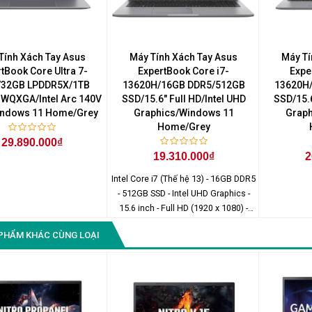
Màn Hình Quảng Cáo
SAMSUNG QH65R 65 I...
Liên hệ
0283 9847 690
Tính Xách Tay Asus
Máy Tính Xách Tay Asus
Máy Tí
để nhận báo giá tốt
tBook Core Ultra 7-
ExpertBook Core i7-
Expe
nhất
/32GB LPDDR5X/1TB
13620H/16GB DDR5/512GB
13620H
 WQXGA/Intel Arc 140V
SSD/15.6" Full HD/Intel UHD
SSD/15.6
ndows 11 Home/Grey
Graphics/Windows 11
Graph
Home/Grey
29.890.000₫
19.310.000₫
2
Intel Core i7 (Thế hệ 13) - 16GB DDR5
- 512GB SSD - Intel UHD Graphics -
15.6 inch - Full HD (1920 x 1080) -
Windows 11 Home
PHẨM KHÁC CÙNG LOẠI