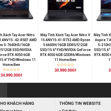
h Xách Tay Acer Nitro
Máy Tính Xách Tay Acer Nitro V
Máy Tính 
l ANV15 -42-R5EF AMD
15 ANV15-41-R732 AMD Ryzen
Aspire 7
en 5-7640HS/16GB
5 6600H/16GB DDR5/512GB
5-210H
/512GB SSD/NVIDIA
SSD/15.6'' FHD/NVIDIA GeForce
SSD/15.6'
orce RTX 4050 6GB
RTX 4050 6GB GDDR6/Windows
RTX 4050
5.6'' FHD/Windows 11
11 Home/Đen
1
Home/Đen
30.990.000₫
3
34.990.000₫
CHO KHÁCH HÀNG
THÔNG TIN WEBSITE
dẫn mua hàng
Giới thiệu