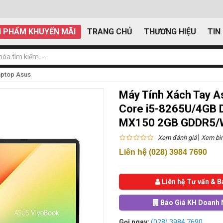
 PHẨM KHUYẾN MÃI
TRANG CHỦ
THƯƠNG HIỆU
TIN
aptop Asus
Máy Tính Xách Tay 
Core i5-8265U/4GB
MX150 2GB GDDR5/W
|
Xem đánh giá
Xem bìn
Liên hệ (028) 3984 7690
Liên hệ Tư vấn & B
Báo Giá KH Doanh 
Gọi ngay:
(028) 3984 7690