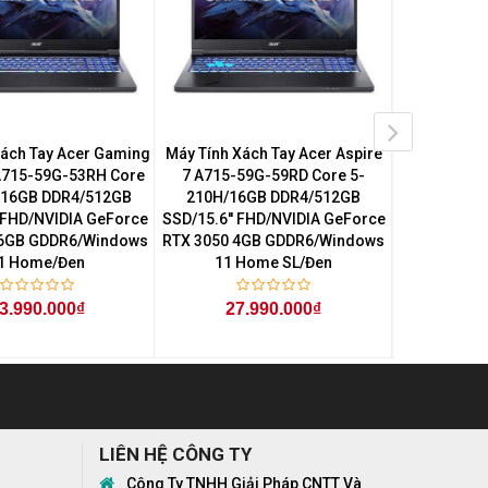
Xách Tay Acer Gaming
Máy Tính Xách Tay Acer Aspire
Máy Tính Xá
 A715-59G-53RH Core
7 A715-59G-59RD Core 5-
7 A715-5
/16GB DDR4/512GB
210H/16GB DDR4/512GB
210H/16
' FHD/NVIDIA GeForce
SSD/15.6'' FHD/NVIDIA GeForce
SSD/15.6'' 
 6GB GDDR6/Windows
RTX 3050 4GB GDDR6/Windows
RTX 3050 4
1 Home/Đen
11 Home SL/Đen
11 H
3.990.000₫
27.990.000₫
27
LIÊN HỆ CÔNG TY
Công Ty TNHH Giải Pháp CNTT Và