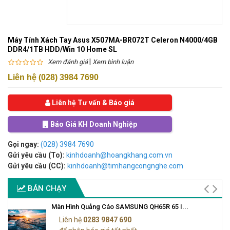
Máy Tính Xách Tay Asus X507MA-BR072T Celeron N4000/4GB
DDR4/1TB HDD/Win 10 Home SL
|
Xem đánh giá
Xem bình luận
Liên hệ (028) 3984 7690
Liên hệ Tư vấn & Báo giá
Báo Giá KH Doanh Nghiệp
Gọi ngay:
(028) 3984 7690
Gửi yêu cầu (To):
kinhdoanh@hoangkhang.com.vn
Gửi yêu cầu (CC):
kinhdoanh@timhangcongnghe.com
BÁN CHẠY
Màn Hình Quảng Cáo SAMSUNG QH65R 65 I...
Liên hệ
0283 9847 690