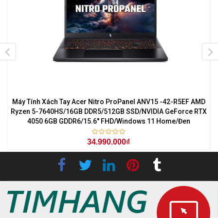
7
Máy Tính Xách Tay Acer Nitro ProPanel ANV15 -42-R5EF AMD
M
0
Ryzen 5-7640HS/16GB DDR5/512GB SSD/NVIDIA GeForce RTX
4050 6GB GDDR6/15.6'' FHD/Windows 11 Home/Đen
34.990.000₫