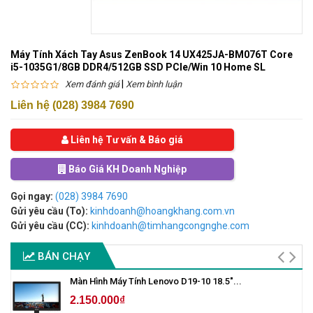
Máy Tính Xách Tay Asus ZenBook 14 UX425JA-BM076T Core
i5-1035G1/8GB DDR4/512GB SSD PCIe/Win 10 Home SL
|
Xem đánh giá
Xem bình luận
Liên hệ (028) 3984 7690
Liên hệ Tư vấn & Báo giá
Báo Giá KH Doanh Nghiệp
Gọi ngay:
(028) 3984 7690
Gửi yêu cầu (To):
kinhdoanh@hoangkhang.com.vn
Gửi yêu cầu (CC):
kinhdoanh@timhangcongnghe.com
BÁN CHẠY
Màn Hình Máy Tính Lenovo D19-10 18.5"...
2.150.000₫