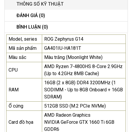
THÔNG SỐ KỸ THUẬT
ĐÁNH GIÁ (0)
BÌNH LUẬN (0)
Model, series
ROG Zephyrus G14
Mã sản phẩm
GA401IU-HA181T
Màu sắc
Màu trắng (Moonlight White)
AMD Ryzen 7-4800HS 8-Core 2.9GHz
CPU
(Up to 4.2GHz 8MB Cache)
16GB (2 x 8GB) DDR4 3200MHz (1
RAM
SODIMM - Up to 8GB Onboard + 16GB
SDRAM)
Ổ cứng
512GB SSD (M.2 PCIe NVMe)
AMD Radeon Graphics
Card đồ họa
NVIDIA GeForce GTX 1660 Ti 6GB
GDDR6