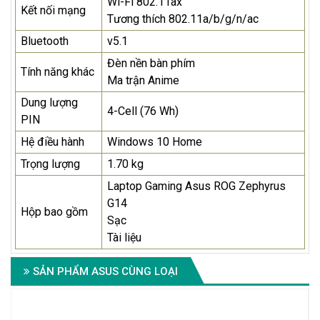
Wi-Fi 802.11ax
Kết nối mạng
Tương thích 802.11a/b/g/n/ac
Bluetooth
v5.1
Đèn nền bàn phím
Tính năng khác
Ma trận Anime
Dung lượng
4-Cell (76 Wh)
PIN
Hệ điều hành
Windows 10 Home
Trọng lượng
1.70 kg
Laptop Gaming Asus ROG Zephyrus
G14
Hộp bao gồm
Sạc
Tài liệu
SẢN PHẨM ASUS CÙNG LOẠI