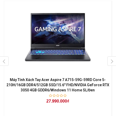
Máy Tính Xách Tay Acer Aspire 7 A715-59G-59RD Core 5-
M
X
210H/16GB DDR4/512GB SSD/15.6'' FHD/NVIDIA GeForce RTX
3050 4GB GDDR6/Windows 11 Home SL/Đen
27.990.000₫
TX
e