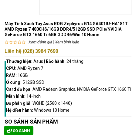
Máy Tính Xách Tay Asus ROG Zephyrus G14 GA401IU-HA181T
AMD Ryzen 7 4800HS/16GB DDR4/512GB SSD PCIe/NVIDIA
GeForce GTX 1660 Ti 6GB GDDR6/Win 10 Home
|
Xem đánh giá
Xem bình luận
Liên hệ (028) 3984 7690
Thương hiệu:
Asus
|
Bảo hành:
24 tháng
CPU:
AMD Ryzen 7
RAM:
16GB
Ổ cứng:
512GB SSD
Card đồ họa:
AMD Radeon Graphics, NVIDIA GeForce GTX 1660 Ti
Màn hình:
14-Inch
Độ phân giải:
WQHD (2560 x 1440)
Hệ điều hành:
Windows 10 Home
SO SÁNH SẢN PHẨM
SO SÁNH