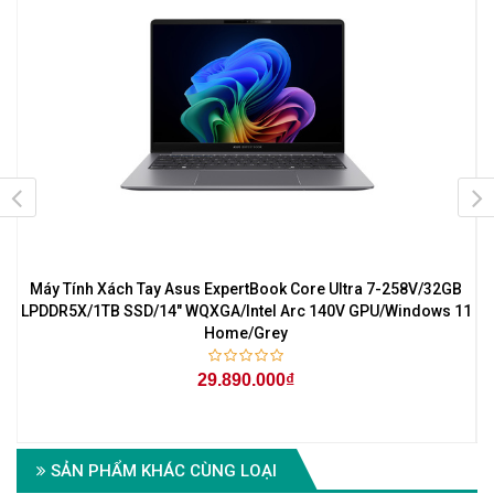
Máy Tính Xách Tay Asus ExpertBook Core Ultra 7-258V/32GB
1
LPDDR5X/1TB SSD/14" WQXGA/Intel Arc 140V GPU/Windows 11
Home/Grey
29.890.000₫
SẢN PHẨM KHÁC CÙNG LOẠI