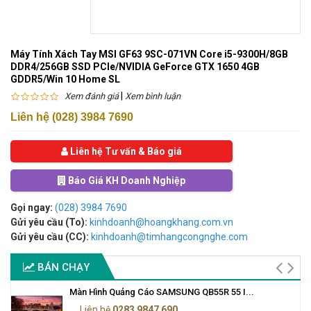
Máy Tính Xách Tay MSI GF63 9SC-071VN Core i5-9300H/8GB
DDR4/256GB SSD PCIe/NVIDIA GeForce GTX 1650 4GB
GDDR5/Win 10 Home SL
|
Xem đánh giá
Xem bình luận
Liên hệ (028) 3984 7690
Liên hệ Tư vấn & Báo giá
Báo Giá KH Doanh Nghiệp
Gọi ngay:
(028) 3984 7690
Gửi yêu cầu (To):
kinhdoanh@hoangkhang.com.vn
Gửi yêu cầu (CC):
kinhdoanh@timhangcongnghe.com
BÁN CHẠY
Màn Hình Quảng Cáo SAMSUNG QB55R 55 I...
Liên hệ
0283 9847 690