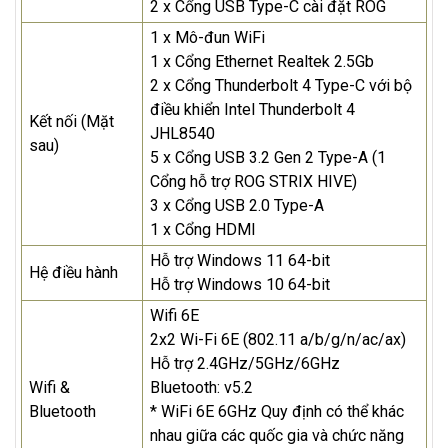
2 x Cổng USB Type-C cài đặt ROG
1 x Mô-đun WiFi
1 x Cổng Ethernet Realtek 2.5Gb
2 x Cổng Thunderbolt 4 Type-C với bộ
điều khiển Intel Thunderbolt 4
Kết nối (Mặt
JHL8540
sau)
5 x Cổng USB 3.2 Gen 2 Type-A (1
Cổng hỗ trợ ROG STRIX HIVE)
3 x Cổng USB 2.0 Type-A
1 x Cổng HDMI
Hỗ trợ Windows 11 64-bit
Hệ điều hành
Hỗ trợ Windows 10 64-bit
Wifi 6E
2x2 Wi-Fi 6E (802.11 a/b/g/n/ac/ax)
Hỗ trợ 2.4GHz/5GHz/6GHz
Wifi &
Bluetooth: v5.2
Bluetooth
* WiFi 6E 6GHz Quy định có thể khác
nhau giữa các quốc gia và chức năng