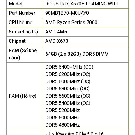
Model
ROG STRIX X670E-I GAMING WIFI
Part Number
90MB1B70-M0UAY0
CPU hỗ trợ
AMD Ryzen Series 7000
Socket hỗ trợ
AMD AM5
Chipset
AMD X670
RAM (Số khe
64GB (2 x 32GB) DDR5 DIMM
cắm)
DDR5 6400+MHz (OC)
DDR5 6200MHz (OC)
DDR5 6000MHz (OC)
DDR5 5800Mhz (OC)
RAM (Hỗ trợ)
DDR5 5600MHz (OC)
DDR5 5400MHz (OC)
DDR5 5200MHz
DDR5 5000MHz
DDR5 4800MHz
- 1 x Khe cắm PCIe 5.0 x 16