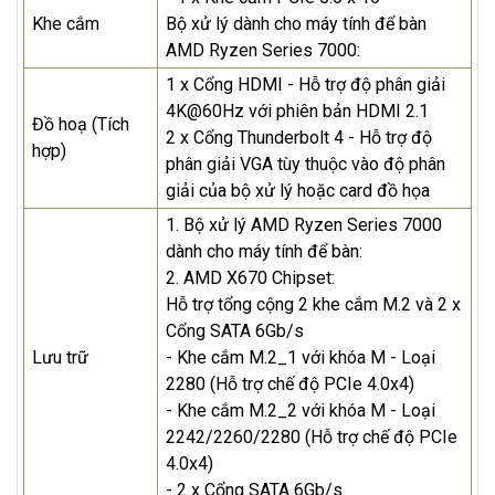
Khe cắm
Bộ xử lý dành cho máy tính để bàn
AMD Ryzen Series 7000:
1 x Cổng HDMI - Hỗ trợ độ phân giải
4K@60Hz với phiên bản HDMI 2.1
Đồ hoạ (Tích
2 x Cổng Thunderbolt 4 - Hỗ trợ độ
hợp)
phân giải VGA tùy thuộc vào độ phân
giải của bộ xử lý hoặc card đồ họa
1. Bộ xử lý AMD Ryzen Series 7000
dành cho máy tính để bàn:
2. AMD X670 Chipset:
Hỗ trợ tổng cộng 2 khe cắm M.2 và 2 x
Cổng SATA 6Gb/s
Lưu trữ
- Khe cắm M.2_1 với khóa M - Loại
2280 (Hỗ trợ chế độ PCIe 4.0x4)
- Khe cắm M.2_2 với khóa M - Loại
2242/2260/2280 (Hỗ trợ chế độ PCIe
4.0x4)
- 2 x Cổng SATA 6Gb/s