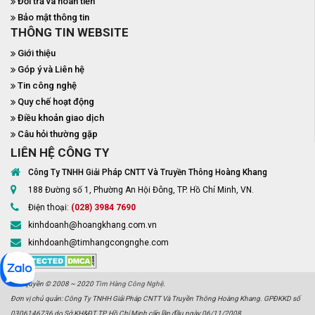
Đổi trả và hoàn tiền
Bảo mật thông tin
THÔNG TIN WEBSITE
Giới thiệu
Góp ý và Liên hệ
Tin công nghệ
Quy chế hoạt động
Điều khoản giao dịch
Câu hỏi thường gặp
LIÊN HỆ CÔNG TY
Công Ty TNHH Giải Pháp CNTT Và Truyền Thông Hoàng Khang
188 Đường số 1, Phường An Hội Đông, TP. Hồ Chí Minh, VN.
Điện thoại:
(028) 3984 7690
kinhdoanh@hoangkhang.com.vn
kinhdoanh@timhangcongnghe.com
Bản quyền © 2008 ~ 2020
Tìm Hàng Công Nghệ
.
Đơn vị chủ quản: Công Ty TNHH Giải Pháp CNTT Và Truyền Thông Hoàng Khang. GPĐKKD số
0306146736 do Sở KH&ĐT TP. Hồ Chí Minh cấp lần đầu ngày 06/11/2008.