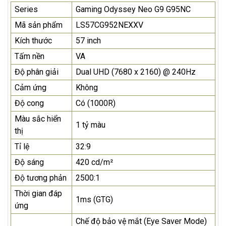
Series
Gaming Odyssey Neo G9 G95NC
Mã sản phẩm
LS57CG952NEXXV
Kích thước
57 inch
Tấm nền
VA
Độ phân giải
Dual UHD (7680 x 2160) @ 240Hz
Cảm ứng
Không
Độ cong
Có (1000R)
Màu sắc hiển
1 tỷ màu
thị
Tỉ lệ
32:9
Độ sáng
420 cd/m²
Độ tương phản
2500:1
Thời gian đáp
1ms (GTG)
ứng
Chế độ bảo vệ mắt (Eye Saver Mode)