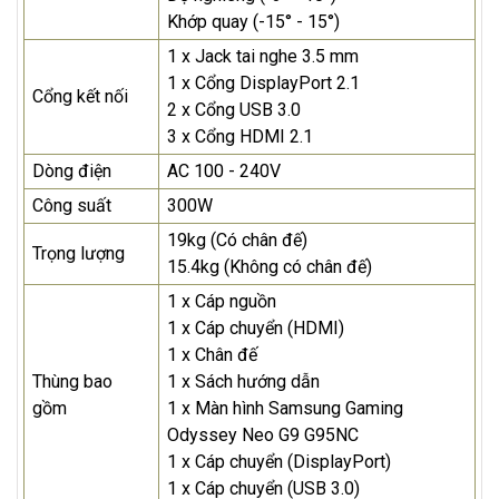
Khớp quay (-15° - 15°)
1 x Jack tai nghe 3.5 mm
1 x Cổng DisplayPort 2.1
Cổng kết nối
2 x Cổng USB 3.0
3 x Cổng HDMI 2.1
Dòng điện
AC 100 - 240V
Công suất
300W
19kg (Có chân đế)
Trọng lượng
15.4kg (Không có chân đế)
1 x Cáp nguồn
1 x Cáp chuyển (HDMI)
1 x Chân đế
Thùng bao
1 x Sách hướng dẫn
gồm
1 x Màn hình Samsung Gaming
Odyssey Neo G9 G95NC
1 x Cáp chuyển (DisplayPort)
1 x Cáp chuyển (USB 3.0)