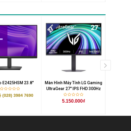
ro E2425HSM 23.8"
Màn Hình Máy Tính LG Gaming
Màn Hình M
UltraGear 27" IPS FHD 300Hz
UltraGear 
ệ (028) 3984 7690
5.150.000₫
3.