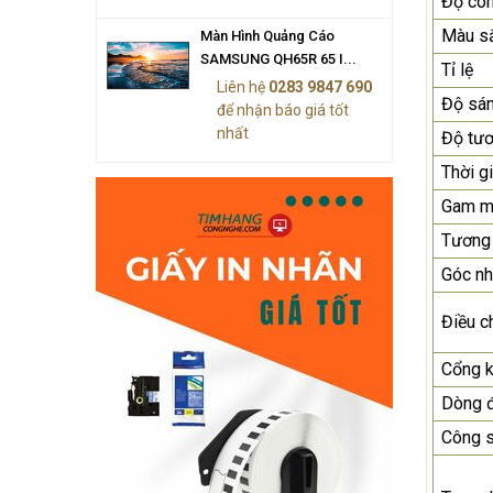
Độ co
Màu sắ
Màn Hình Quảng Cáo
SAMSUNG QH65R 65 I...
Tỉ lệ
Liên hệ
0283 9847 690
Độ sá
để nhận báo giá tốt
nhất
Độ tư
Thời g
Gam m
Tương
Góc nh
Điều c
Cổng k
Dòng 
Công 