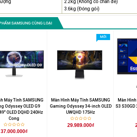
lượng
2.2kg (Không có chân đế)
3.6kg (Đóng gói)
PHẨM SAMSUNG CÙNG LOẠI
MỚI
nh Máy Tính SAMSUNG
Màn Hình Máy Tính SAMSUNG
Màn Hình
g Odyssey OLED G9
Gaming Odyssey 34-inch OLED
S3 S30GD 2
49" OLED DQHD 240Hz
UWQHD 175Hz
Cong
29.989.000₫
37.000.000₫