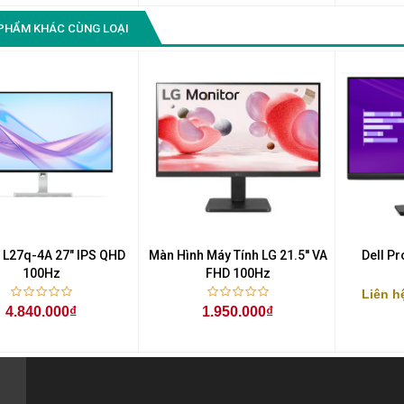
PHẨM KHÁC CÙNG LOẠI
 L27q-4A 27" IPS QHD
Màn Hình Máy Tính LG 21.5'' VA
Dell P
100Hz
FHD 100Hz
Liên h
4.840.000₫
1.950.000₫