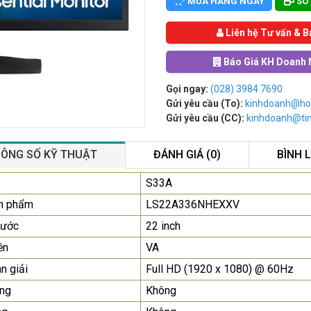
MUA HÀNG NGAY
SO
Liên hệ Tư vấn & B
Báo Giá KH Doanh 
Gọi ngay:
(028) 3984 7690
Gửi yêu cầu (To):
kinhdoanh@ho
Gửi yêu cầu (CC):
kinhdoanh@t
ÔNG SỐ KỸ THUẬT
ĐÁNH GIÁ (0)
BÌNH 
Màn Hình Quảng Cáo
S33A
SAMSUNG QB55R 55 I...
n phẩm
LS22A336NHEXXV
Liên hệ
0283 9847 690
hước
22 inch
để nhận báo giá tốt
nhất
ền
VA
n giải
Full HD (1920 x 1080) @ 60Hz
Màn Hình Máy Tính Lenovo
D19-10 18.5"...
ng
Không
2.150.000₫