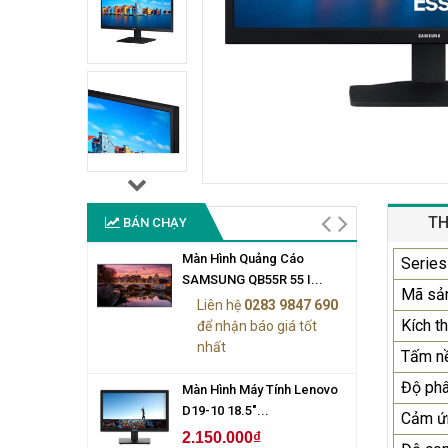
TH
BÁN CHẠY
Màn Hình Quảng Cáo
Series
SAMSUNG QB55R 55 I...
Mã sả
Liên hệ
0283 9847 690
Kích t
để nhận báo giá tốt
nhất
Tấm n
Độ phâ
Màn Hình Máy Tính Lenovo
D19-10 18.5"...
Cảm ứ
2.150.000₫