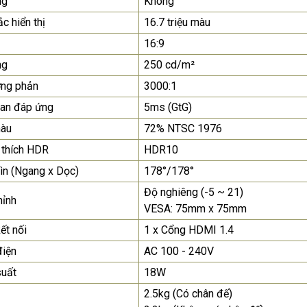
ng
Không
c hiển thị
16.7 triệu màu
Màn Hình Quảng Cáo
SAMSUNG QH65R 65 I...
16:9
Liên hệ
0283 9847 690
ng
250 cd/m²
để nhận báo giá tốt
nhất
ơng phản
3000:1
ian đáp ứng
5ms (GtG)
àu
72% NTSC 1976
 thích HDR
HDR10
ìn (Ngang x Dọc)
178°/178°
Độ nghiêng (-5 ~ 21)
hỉnh
VESA: 75mm x 75mm
ết nối
1 x Cổng HDMI 1.4
điện
AC 100 - 240V
suất
18W
2.5kg (Có chân đế)