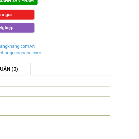
 SÁNH SẢN PHẨM
áo giá
Nghiệp
angkhang.com.vn
imhangcongnghe.com
LUẬN (0)