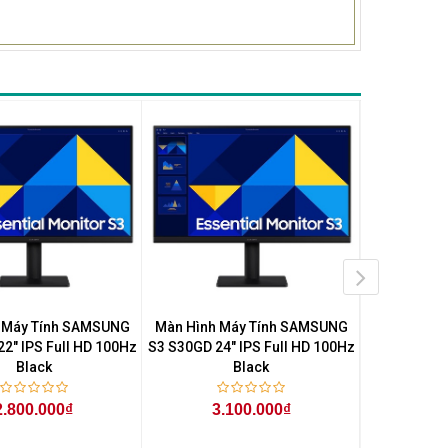
 Máy Tính SAMSUNG
Màn Hình Máy Tính SAMSUNG
Màn Hình 
2" IPS Full HD 100Hz
S3 S30GD 24" IPS Full HD 100Hz
S3 S30GD 27
Black
Black
2.800.000₫
3.100.000₫
3.