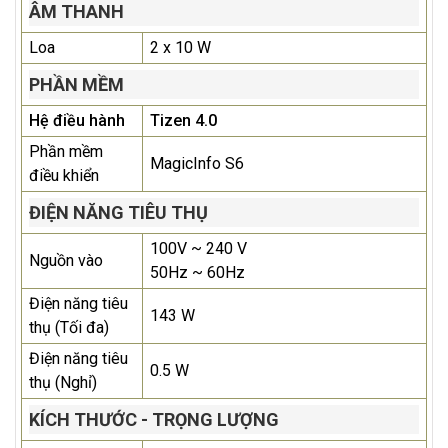
ÂM THANH
Loa
2 x 10 W
PHẦN MỀM
Hệ điều hành
Tizen 4.0
Phần mềm
MagicInfo S6
điều khiển
ĐIỆN NĂNG TIÊU THỤ
100V ~ 240 V
Nguồn vào
50Hz ~ 60Hz
Điện năng tiêu
143 W
thụ (Tối đa)
Điện năng tiêu
0.5 W
thụ (Nghỉ)
KÍCH THƯỚC - TRỌNG LƯỢNG