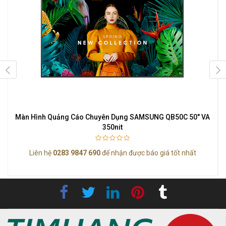
K
Màn Hình Quảng Cáo Chuyên Dụng SAMSUNG QB50C 50" VA
350nit
Liên hệ
0283 9847 690
để nhận được báo giá tốt nhất