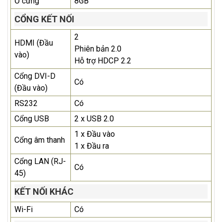
Ổ cứng
8GB
CỔNG KẾT NỐI
2
HDMI (Đầu
Phiên bản 2.0
vào)
Hỗ trợ HDCP 2.2
Cổng DVI-D
Có
(Đầu vào)
RS232
Có
Cổng USB
2 x USB 2.0
1 x Đầu vào
Cổng âm thanh
1 x Đầu ra
Cổng LAN (RJ-
Có
45)
KẾT NỐI KHÁC
Wi-Fi
Có