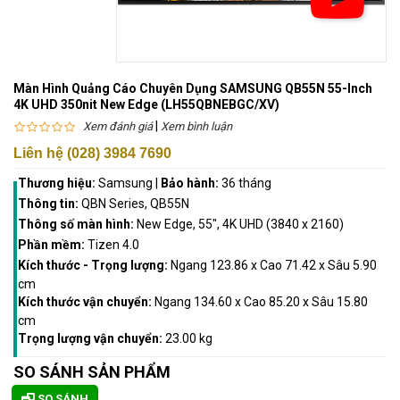
Màn Hình Quảng Cáo Chuyên Dụng SAMSUNG QB55N 55-Inch
4K UHD 350nit New Edge (LH55QBNEBGC/XV)
|
Xem đánh giá
Xem bình luận
Liên hệ (028) 3984 7690
Thương hiệu:
Samsung
|
Bảo hành:
36 tháng
Thông tin:
QBN Series, QB55N
Thông số màn hình:
New Edge, 55", 4K UHD (3840 x 2160)
Phần mềm:
Tizen 4.0
Kích thước - Trọng lượng:
Ngang 123.86 x Cao 71.42 x Sâu 5.90
cm
Kích thước vận chuyển:
Ngang 134.60 x Cao 85.20 x Sâu 15.80
cm
Trọng lượng vận chuyển:
23.00 kg
SO SÁNH SẢN PHẨM
SO SÁNH