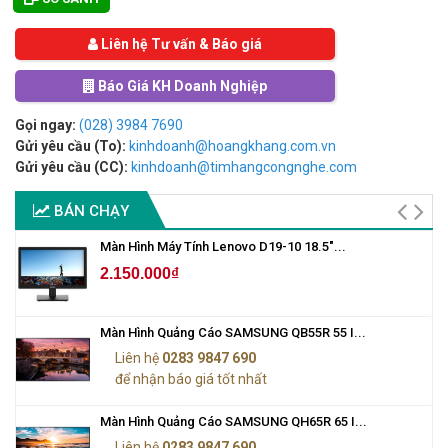
Liên hệ Tư vấn & Báo giá
Báo Giá KH Doanh Nghiệp
Gọi ngay:
(028) 3984 7690
Gửi yêu cầu (To):
kinhdoanh@hoangkhang.com.vn
Gửi yêu cầu (CC):
kinhdoanh@timhangcongnghe.com
BÁN CHẠY
Màn Hình Máy Tính Lenovo D19-10 18.5"...
2.150.000₫
Màn Hình Quảng Cáo SAMSUNG QB55R 55 I...
Liên hệ
0283 9847 690
để nhận báo giá tốt nhất
Màn Hình Quảng Cáo SAMSUNG QH65R 65 I...
Liên hệ
0283 9847 690