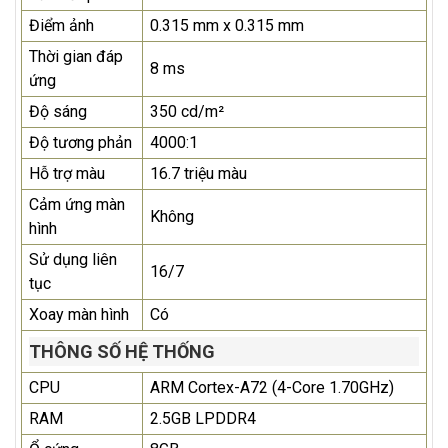
Điểm ảnh
0.315 mm x 0.315 mm
Thời gian đáp
8 ms
ứng
Độ sáng
350 cd/m²
Độ tương phản
4000:1
Hỗ trợ màu
16.7 triệu màu
Cảm ứng màn
Không
hình
Sử dụng liên
16/7
tục
Xoay màn hình
Có
THÔNG SỐ HỆ THỐNG
CPU
ARM Cortex-A72 (4-Core 1.70GHz)
RAM
2.5GB LPDDR4