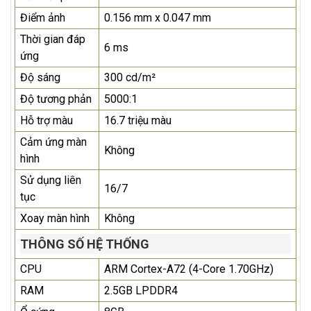
Điểm ảnh
0.156 mm x 0.047 mm
Thời gian đáp
6 ms
ứng
Độ sáng
300 cd/m²
Độ tương phản
5000:1
Hỗ trợ màu
16.7 triệu màu
Cảm ứng màn
Không
hình
Sử dụng liên
16/7
tục
Xoay màn hình
Không
THÔNG SỐ HỆ THỐNG
CPU
ARM Cortex-A72 (4-Core 1.70GHz)
RAM
2.5GB LPDDR4