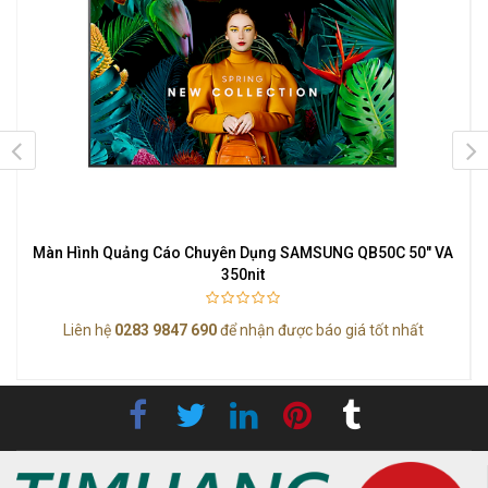
K
Màn Hình Quảng Cáo Chuyên Dụng SAMSUNG QB50C 50" VA
350nit
Liên hệ
0283 9847 690
để nhận được báo giá tốt nhất