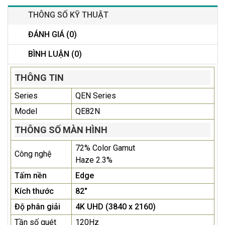
THÔNG SỐ KỸ THUẬT
ĐÁNH GIÁ (0)
BÌNH LUẬN (0)
THÔNG TIN
Series
QEN Series
Model
QE82N
THÔNG SỐ MÀN HÌNH
72% Color Gamut
Công nghệ
Haze 2.3%
Tấm nền
Edge
Kích thước
82"
Độ phân giải
4K UHD (3840 x 2160)
Tần số quét
120Hz