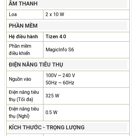
ÂM THANH
Loa
2 x 10 W
PHẦN MỀM
Hệ điều hành
Tizen 4.0
Phần mềm
MagicInfo S6
điều khiển
ĐIỆN NĂNG TIÊU THỤ
100V ~ 240 V
Nguồn vào
50Hz ~ 60Hz
Điện năng tiêu
325 W
thụ (Tối đa)
Điện năng tiêu
0.5 W
thụ (Nghỉ)
KÍCH THƯỚC - TRỌNG LƯỢNG