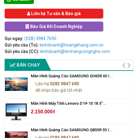
Liên hệ Tư vấn & Báo giá
Báo Giá KH Doanh Nghiệp
Gọi ngay:
(028) 3984 7690
Gửi yêu cầu (To):
kinhdoanh@hoangkhang.com.vn
Gửi yêu cầu (CC):
kinhdoanh@timhangcongnghe.com
BÁN CHẠY
Màn Hình Quảng Cáo SAMSUNG QH65R 65 I...
Liên hệ
0283 9847 690
để nhận báo giá tốt nhất
Màn Hình Máy Tính Lenovo D19-10 18.5"...
2.150.000₫
Màn Hình Quảng Cáo SAMSUNG QB55R 55 I...
Liên hệ
0283 9847 690