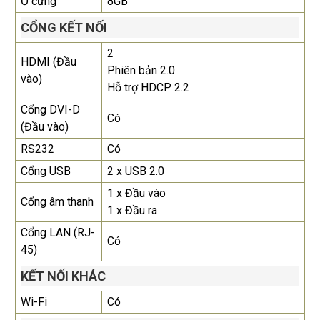
Ổ cứng
8GB
CỔNG KẾT NỐI
2
HDMI (Đầu
Phiên bản 2.0
vào)
Hỗ trợ HDCP 2.2
Cổng DVI-D
Có
(Đầu vào)
RS232
Có
Cổng USB
2 x USB 2.0
1 x Đầu vào
Cổng âm thanh
1 x Đầu ra
Cổng LAN (RJ-
Có
45)
KẾT NỐI KHÁC
Wi-Fi
Có