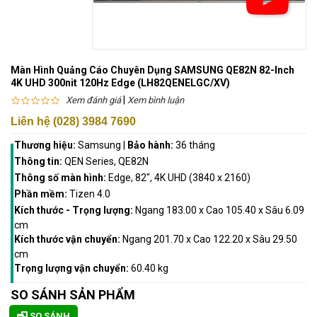
Màn Hình Quảng Cáo Chuyên Dụng SAMSUNG QE82N 82-Inch
4K UHD 300nit 120Hz Edge (LH82QENELGC/XV)
|
Xem đánh giá
Xem bình luận
Liên hệ (028) 3984 7690
Thương hiệu:
Samsung
|
Bảo hành:
36 tháng
Thông tin:
QEN Series, QE82N
Thông số màn hình:
Edge, 82", 4K UHD (3840 x 2160)
Phần mềm:
Tizen 4.0
Kích thước - Trọng lượng:
Ngang 183.00 x Cao 105.40 x Sâu 6.09
cm
Kích thước vận chuyển:
Ngang 201.70 x Cao 122.20 x Sâu 29.50
cm
Trọng lượng vận chuyển:
60.40 kg
SO SÁNH SẢN PHẨM
SO SÁNH