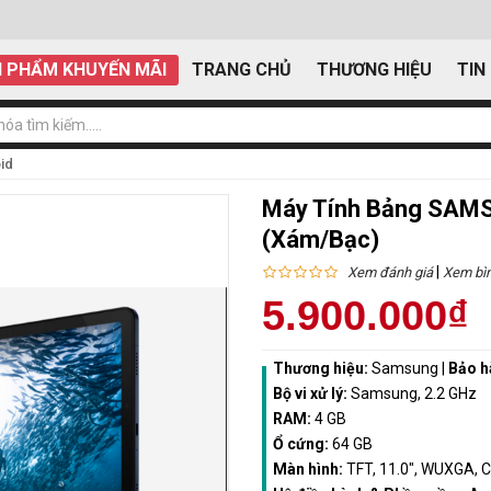
 PHẨM KHUYẾN MÃI
TRANG CHỦ
THƯƠNG HIỆU
TIN
id
Máy Tính Bảng SAMS
(Xám/Bạc)
|
Xem đánh giá
Xem bìn
5.900.000₫
Thương hiệu:
Samsung
|
Bảo h
Bộ vi xử lý:
Samsung, 2.2 GHz
RAM:
4 GB
Ổ cứng:
64 GB
Màn hình:
TFT, 11.0", WUXGA, 