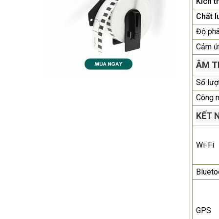
Kích t
Chất 
Độ phâ
Cảm ứ
ÂM T
Số lượ
Công n
KẾT 
Wi-Fi
Blueto
GPS