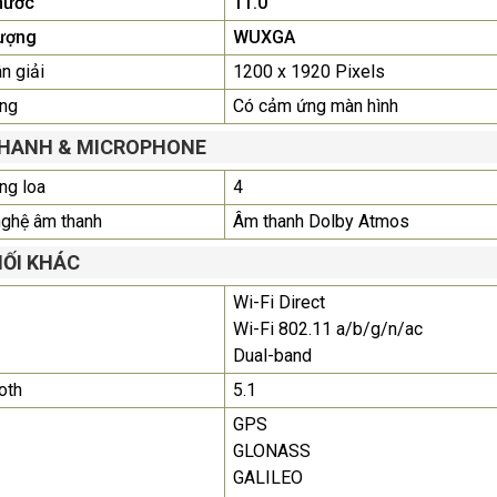
hước
11.0"
lượng
WUXGA
n giải
1200 x 1920 Pixels
ng
Có cảm ứng màn hình
HANH & MICROPHONE
ng loa
4
ghệ âm thanh
Âm thanh Dolby Atmos
NỐI KHÁC
Wi-Fi Direct
Wi-Fi 802.11 a/b/g/n/ac
Dual-band
oth
5.1
GPS
GLONASS
GALILEO