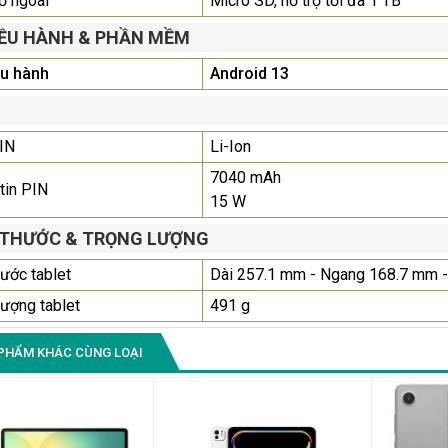
ớ ngoài
Micro SD, hỗ trợ tối đa 1 TB
IỀU HÀNH & PHẦN MỀM
ều hành
Android 13
IN
Li-Ion
7040 mAh
tin PIN
15 W
 THƯỚC & TRỌNG LƯỢNG
hước tablet
Dài 257.1 mm - Ngang 168.7 mm 
lượng tablet
491 g
PHẨM KHÁC CÙNG LOẠI