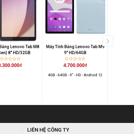
 Bảng Lenovo Tab M8
Máy Tính Bảng Lenovo Tab M9
Máy Tính Bả
Gen) 8" HD/32GB
9" HD/64GB
3 (10.
LPDDR4x
11/S
3.300.000₫
4.700.000₫
4GB - 64GB - 9" - HD - Android 12
5.
LIÊN HỆ CÔNG TY