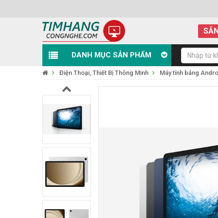
SẢN
DANH MỤC SẢN PHẨM
Điện Thoại, Thiết Bị Thông Minh
Máy tính bảng Andro