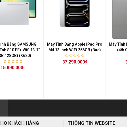
Tính Bảng SAMSUNG
Máy Tính Bảng Apple iPad Pro
Máy Tính
Tab S10 FE+ Wifi 13.1"
M4 13 inch WiFi 256GB (Bạc)
(4th 
GB 128GB) (X620)
37.290.000₫
15.990.000₫
CHO KHÁCH HÀNG
THÔNG TIN WEBSITE