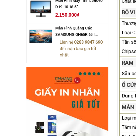
Màn Hình Máy Tính Lenovo
Chất li
D19-10 18.5"...
BỘ VI
2.150.000₫
Thương
Màn Hình Quảng Cáo
Loại 
SAMSUNG QH65R 65 I...
Tần số
Liên hệ
0283 9847 690
để nhận báo giá tốt
Chipse
nhất
RAM
Sẵn c
Ổ CỨ
Dung 
MÀN 
Loại m
Tấm n