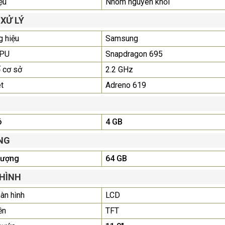
ệu
Nhôm nguyên khối
Màn Hình Máy Tính Lenovo
D19-10 18.5"...
 XỬ LÝ
2.150.000₫
 hiệu
Samsung
Màn Hình Quảng Cáo
CPU
Snapdragon 695
SAMSUNG QH65R 65 I...
 cơ sở
2.2 GHz
Liên hệ
0283 9847 690
để nhận báo giá tốt
t
Adreno 619
nhất
ó
4 GB
NG
lượng
64 GB
HÌNH
àn hình
LCD
ền
TFT