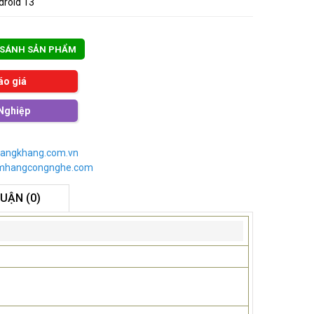
droid 13
 SÁNH SẢN PHẨM
áo giá
Nghiệp
angkhang.com.vn
imhangcongnghe.com
LUẬN (0)