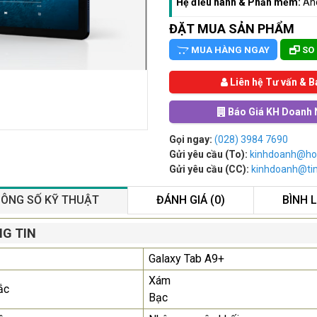
Hệ điều hành & Phần mềm:
An
ĐẶT MUA SẢN PHẨM
MUA HÀNG NGAY
SO
Liên hệ Tư vấn & B
Báo Giá KH Doanh 
Gọi ngay:
(028) 3984 7690
Gửi yêu cầu (To):
kinhdoanh@ho
Gửi yêu cầu (CC):
kinhdoanh@t
ÔNG SỐ KỸ THUẬT
ĐÁNH GIÁ (0)
BÌNH 
Màn Hình Quảng Cáo
G TIN
SAMSUNG QB55R 55 I...
Galaxy Tab A9+
Liên hệ
0283 9847 690
để nhận báo giá tốt
Xám
ắc
nhất
Bạc