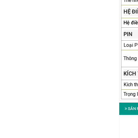
Thẻ nh
HỆ Đ
Hệ đi
PIN
Loại P
Thông 
KÍCH
Kích t
Trọng 
SẢN 