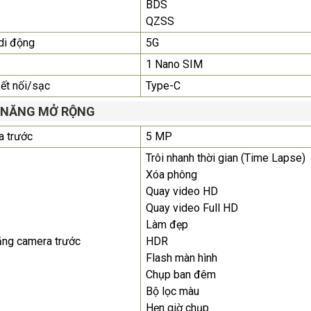
BDS
QZSS
di động
5G
1 Nano SIM
́t nối/sạc
Type-C
 NĂNG MỞ RỘNG
 trước
5 MP
Trôi nhanh thời gian (Time Lapse)
Xóa phông
Quay video HD
Quay video Full HD
Làm đẹp
ăng camera trước
HDR
Flash màn hình
Chụp ban đêm
Bộ lọc màu
Hẹn giờ chụp