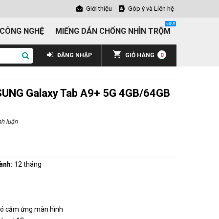
Giới thiệu
Góp ý và Liên hệ
 CÔNG NGHỆ
MIẾNG DÁN CHỐNG NHÌN TRỘM
ĐĂNG NHẬP
GIỎ HÀNG
0
UNG Galaxy Tab A9+ 5G 4GB/64GB
h luận
ành:
12 tháng
Có cảm ứng màn hình