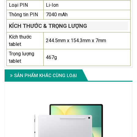
Loại PIN
Li-Ion
Thông tin PIN
7040 mAh
KÍCH THƯỚC & TRỌNG LƯỢNG
Kích thước
244.5mm x 154.3mm x 7mm
tablet
Trọng lượng
467g
tablet
SẢN PHẨM KHÁC CÙNG LOẠI