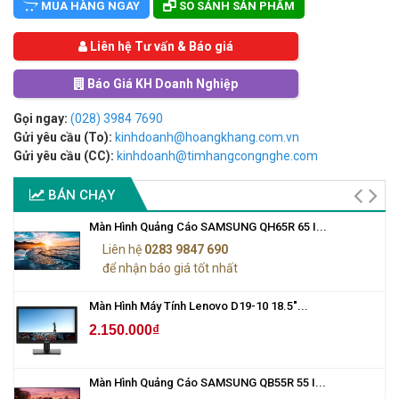
MUA HÀNG NGAY
SO SÁNH SẢN PHẨM
Liên hệ Tư vấn & Báo giá
Báo Giá KH Doanh Nghiệp
Gọi ngay:
(028) 3984 7690
Gửi yêu cầu (To):
kinhdoanh@hoangkhang.com.vn
Gửi yêu cầu (CC):
kinhdoanh@timhangcongnghe.com
BÁN CHẠY
Màn Hình Quảng Cáo SAMSUNG QH65R 65 I...
Liên hệ
0283 9847 690
để nhận báo giá tốt nhất
Màn Hình Máy Tính Lenovo D19-10 18.5"...
2.150.000₫
Màn Hình Quảng Cáo SAMSUNG QB55R 55 I...