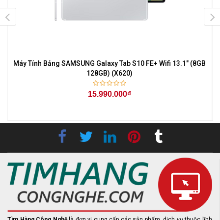
Máy Tính Bảng SAMSUNG Galaxy Tab S10 FE+ Wifi 13.1" (8GB
128GB) (X620)
15.990.000₫
Tìm Hàng Công Nghệ
là đơn vị cung cấp các sản phẩm, dịch vụ thuộc lĩnh