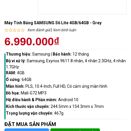
Máy Tính Bảng SAMSUNG S6 Lite 4GB/64GB - Grey
|
Xem đánh giá
Xem bình luận
6.990.000₫
Thương hiệu:
Samsung
|
Bảo hành:
12 tháng
Bộ vi xử lý:
Samsung, Exynos 9611 8 nhân, 4 nhân 2.3GHz, 4 nhân
1.7GHz
RAM:
4GB
Ổ cứng:
64GB
Màn hình:
PLS, 10.4-Inch, Full HD, Có cảm ứng màn hình
Đồ họa:
Mali-G72 MP3
Hệ điều hành & Phần mềm:
Android 10
Kích thước vận chuyển:
244.5mm x 154.3mm x 7mm
Trọng lượng vận chuyển:
467g
ĐẶT MUA SẢN PHẨM