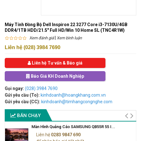
Máy Tính Đồng Bộ Dell Inspiron 22 3277 Core i3-7130U/4GB
DDR4/1TB HDD/21.5" Full HD/Win 10 Home SL (TNC4R1W)
|
Xem đánh giá
Xem bình luận
Liên hệ (028) 3984 7690
Liên hệ Tư vấn & Báo giá
Báo Giá KH Doanh Nghiệp
Gọi ngay:
(028) 3984 7690
Gửi yêu cầu (To):
kinhdoanh@hoangkhang.com.vn
Gửi yêu cầu (CC):
kinhdoanh@timhangcongnghe.com
BÁN CHẠY
Màn Hình Quảng Cáo SAMSUNG QB55R 55 I...
Liên hệ
0283 9847 690