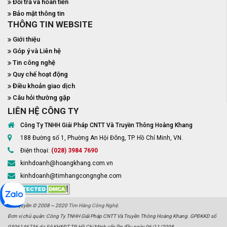
Đổi trả và hoàn tiền
Bảo mật thông tin
THÔNG TIN WEBSITE
Giới thiệu
Góp ý và Liên hệ
Tin công nghệ
Quy chế hoạt động
Điều khoản giao dịch
Câu hỏi thường gặp
LIÊN HỆ CÔNG TY
Công Ty TNHH Giải Pháp CNTT Và Truyền Thông Hoàng Khang
188 Đường số 1, Phường An Hội Đông, TP. Hồ Chí Minh, VN.
Điện thoại:
(028) 3984 7690
kinhdoanh@hoangkhang.com.vn
kinhdoanh@timhangcongnghe.com
Bản quyền © 2008 ~ 2020
Tìm Hàng Công Nghệ
.
Đơn vị chủ quản: Công Ty TNHH Giải Pháp CNTT Và Truyền Thông Hoàng Khang. GPĐKKD số
0306146736 do Sở KH&ĐT TP. Hồ Chí Minh cấp lần đầu ngày 06/11/2008.