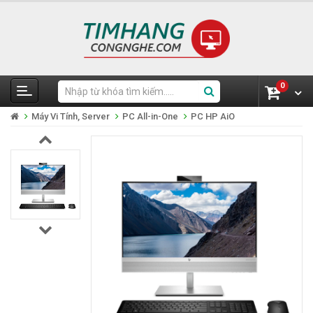
0
Máy Vi Tính, Server
PC All-in-One
PC HP AiO