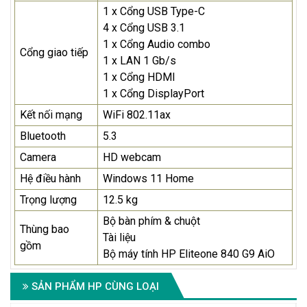
1 x Cổng USB Type-C
4 x Cổng USB 3.1
1 x Cổng Audio combo
Cổng giao tiếp
1 x LAN 1 Gb/s
1 x Cổng HDMI
1 x Cổng DisplayPort
Kết nối mạng
WiFi 802.11ax
Bluetooth
5.3
Camera
HD webcam
Hệ điều hành
Windows 11 Home
Trọng lượng
12.5 kg
Bộ bàn phím & chuột
Thùng bao
Tài liệu
gồm
Bộ máy tính HP Eliteone 840 G9 AiO
SẢN PHẨM HP CÙNG LOẠI