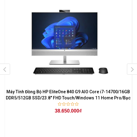
B
Máy Tính Đồng Bộ HP EliteOne 840 G9 AIO Core i7-14700/16GB
M
1
DDR5/512GB SSD/23.8'' FHD Touch/Windows 11 Home Pro/Bạc
38.650.000₫