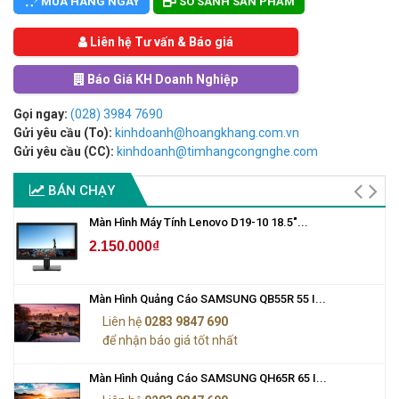
MUA HÀNG NGAY
SO SÁNH SẢN PHẨM
Liên hệ Tư vấn & Báo giá
Báo Giá KH Doanh Nghiệp
Gọi ngay:
(028) 3984 7690
Gửi yêu cầu (To):
kinhdoanh@hoangkhang.com.vn
Gửi yêu cầu (CC):
kinhdoanh@timhangcongnghe.com
BÁN CHẠY
Màn Hình Máy Tính Lenovo D19-10 18.5"...
2.150.000₫
Màn Hình Quảng Cáo SAMSUNG QB55R 55 I...
Liên hệ
0283 9847 690
để nhận báo giá tốt nhất
Màn Hình Quảng Cáo SAMSUNG QH65R 65 I...