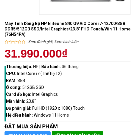
Máy Tính Đồng Bộ HP Eliteone 840 G9 AiO Core i7-12700/8GB
DDR5/512GB SSD/Intel Graphics/23.8" FHD Touch/Win 11 Home
(76N54PA)
|
Xem đánh giá
Xem bình luận
31.990.000₫
Thương hiệu:
HP
|
Bảo hành:
36 tháng
CPU:
Intel Core i7 (Thế hệ 12)
RAM:
8GB
Ổ cứng:
512GB SSD
Card đồ họa:
Intel Graphics
Màn hình:
23.8"
Độ phân giải:
Full HD (1920 x 1080) Touch
Hệ điều hành:
Windows 11 Home
ĐẶT MUA SẢN PHẨM