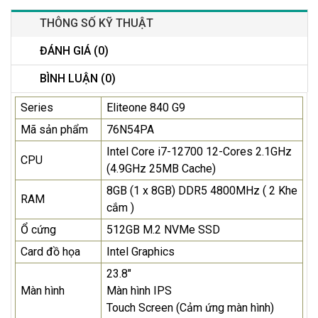
THÔNG SỐ KỸ THUẬT
ĐÁNH GIÁ (0)
BÌNH LUẬN (0)
Series
Eliteone 840 G9
Mã sản phẩm
76N54PA
Intel Core i7-12700 12-Cores 2.1GHz
CPU
(4.9GHz 25MB Cache)
8GB (1 x 8GB) DDR5 4800MHz ( 2 Khe
RAM
cắm )
Ổ cứng
512GB M.2 NVMe SSD
Card đồ họa
Intel Graphics
23.8"
Màn hình
Màn hình IPS
Touch Screen (Cảm ứng màn hình)